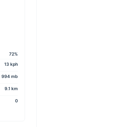
72%
13 kph
994 mb
9.1 km
0