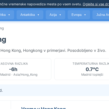
nčne vremenske napovedi
za mesta po vsem svetu
.
Oglejte si vse d
frika
Antarktika
Azija
Evropa
Južna A
▼
▼
▼
▼
ong
ng
n Hong Kong, Hongkong v primerjavi. Posodobljeno v živo.
ČASOVNA RAZLIKA
TEMPERATURNA RAZLI
-6h
0.7°C
/Madrid · Asia/Hong_Kong
Madrid toplejši
d.
Vreme v Hong Kong