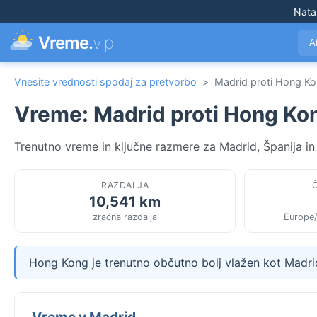
Nata
Vreme.
vip
A
Vnesite vrednosti spodaj za pretvorbo
>
Madrid proti Hong K
Vreme: Madrid proti Hong Ko
Trenutno vreme in ključne razmere za Madrid, Španija i
RAZDALJA
10,541 km
zračna razdalja
Europe
Hong Kong je trenutno občutno bolj vlažen kot Madri
Vreme v Madrid