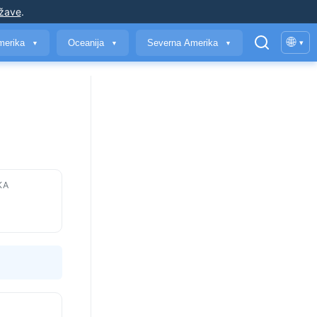
ržave
.
🌐
merika
Oceanija
Severna Amerika
▾
▼
▼
▼
KA