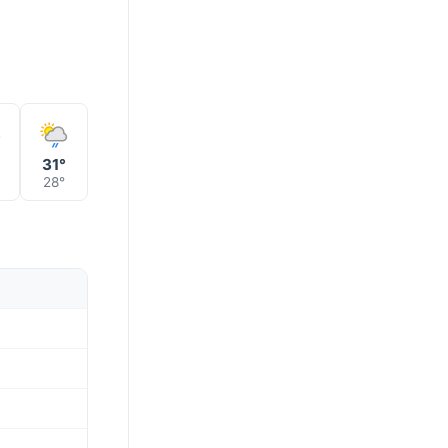
°
31°
28°