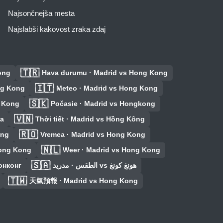
Najsončnejša mesta
Najslabši kakovost zraka zdaj
🇹🇷
ong
Hava durumu · Madrid vs Hong Kong
🇮🇹
ng Kong
Meteo · Madrid vs Hong Kong
🇸🇰
g Kong
Počasie · Madrid vs Hongkong
🇻🇳
ia
Thời tiết · Madrid vs Hồng Kông
🇷🇴
ong
Vremea · Madrid vs Hong Kong
🇳🇱
Hong Kong
Weer · Madrid vs Hong Kong
🇸🇦
онконг
الطقس · مدريد vs هونغ كونغ
🇹🇼
天氣預報 · Madrid vs Hong Kong