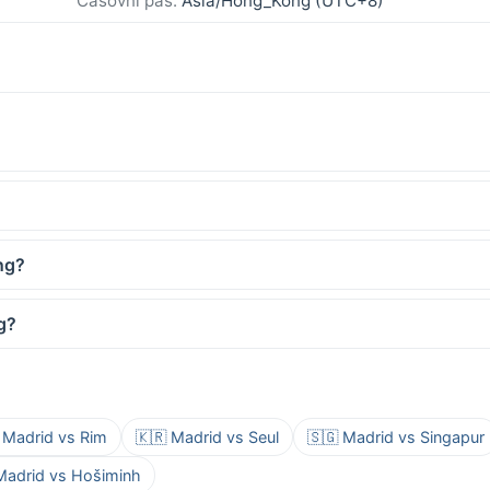
Časovni pas:
Asia/Hong_Kong (UTC+8)
ng?
g?
 Madrid vs Rim
🇰🇷 Madrid vs Seul
🇸🇬 Madrid vs Singapur
Madrid vs Hošiminh