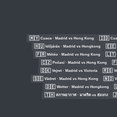
🇲🇾
🇮🇩
Cuaca · Madrid vs Hong Kong
Cua
🇭🇺
🇪🇪
Időjárás · Madrid vs Hongkong
🇫🇷
🇱🇹
Météo · Madrid vs Hong Kong
🇨🇿
🇫
Počasí · Madrid vs Hong Kong
🇩🇰
🇷🇸
Vejret · Madrid vs Victoria
V
🇸🇪
🇳🇴
Vädret · Madrid vs Hong Kong
V
🇩🇪

Wetter · Madrid vs Hongkong
🇹🇭

สภาพอากาศ · มาดริด vs ฮ่องกง