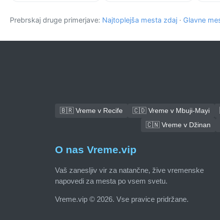
Prebrskaj druge primerjave:
Najtoplejša mesta zdaj
·
Glavne mes
🇧🇷 Vreme v Recife
🇨🇩 Vreme v Mbuji-Mayi
🇨🇳 Vreme v Džinan
O nas Vreme.vip
Vaš zanesljiv vir za natančne, žive vremenske
napovedi za mesta po vsem svetu.
Vreme.vip © 2026. Vse pravice pridržane.