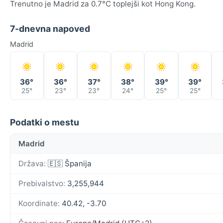
Trenutno je Madrid za 0.7°C toplejši kot Hong Kong.
7-dnevna napoved
Madrid
36°
36°
37°
38°
39°
39°
25°
23°
23°
24°
25°
25°
Podatki o mestu
Madrid
Država:
🇪🇸 Španija
Prebivalstvo:
3,255,944
Koordinate:
40.42, -3.70