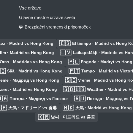
Vse države
Glavne mestne države sveta
🧩 Brezplačni vremenski pripomoček
🇪🇸
ca · Madrid vs Hong Kong
El tiempo · Madrid vs Hong K
🇱🇻
Ilm · Madrid vs Hong Kong
Laikapstākļi · Madride vs Ho
🇵🇱
Oras · Madridas vs Hong Kong
Pogoda · Madryt vs Hon
🇮
🇵🇹
Sää · Madrid vs Hong Kong
Tempo · Madrid vs Victor
🇸🇮
reme · Мадрид vs Hong Kong
Vreme · Madrid vs Hong K
🇬🇧🇺🇸
æret · Madrid vs Hong Kong
Weather · Madrid vs 
🇦
🇷🇺
Погода · Мадрид vs Гонконг
Погода · Мадрид vs Г
🇵
🇭🇰
天気 · マドリード vs 香港
天氣 · Madrid vs Hong Kong
🇰🇷
날씨 · 마드리드 vs 홍콩