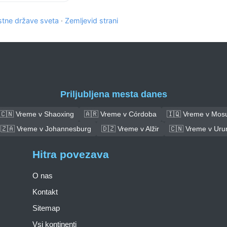
tne države sveta
·
Zemljevid strani
Priljubljena mesta danes
🇨🇳 Vreme v Shaoxing
🇦🇷 Vreme v Córdoba
🇮🇶 Vreme v Mosu
🇿🇦 Vreme v Johannesburg
🇩🇿 Vreme v Alžir
🇨🇳 Vreme v Uru
Hitra povezava
O nas
Kontakt
Sitemap
Vsi kontinenti