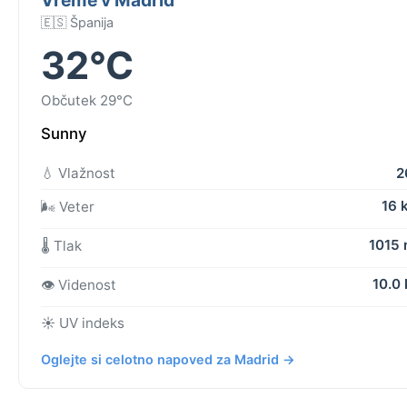
🇪🇸 Španija
32°C
Občutek 29°C
Sunny
💧 Vlažnost
2
16 
🌬️ Veter
1015
🌡️ Tlak
10.0
👁️ Videnost
☀️ UV indeks
Oglejte si celotno napoved za Madrid →