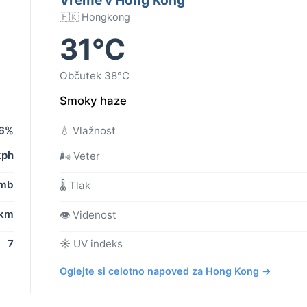
🇭🇰 Hongkong
31°C
Občutek 38°C
Smoky haze
6%
💧 Vlažnost
kph
🌬️ Veter
 mb
🌡️ Tlak
 km
👁️ Videnost
7
☀️ UV indeks
Oglejte si celotno napoved za Hong Kong →