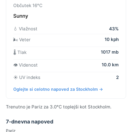
Občutek 16°C
Sunny
💧 Vlažnost
43%
10 kph
🌬️ Veter
1017 mb
🌡️ Tlak
10.0 km
👁️ Videnost
☀️ UV indeks
2
Oglejte si celotno napoved za Stockholm →
Trenutno je Pariz za 3.0°C toplejši kot Stockholm.
7-dnevna napoved
Pariz