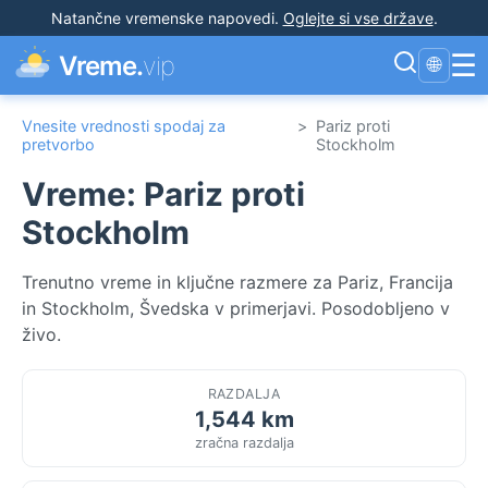
Natančne vremenske napovedi
.
Oglejte si vse države
.
☰
Vreme.
vip
🌐
Vnesite vrednosti spodaj za
>
Pariz proti
pretvorbo
Stockholm
Vreme: Pariz proti
Stockholm
Trenutno vreme in ključne razmere za Pariz, Francija
in Stockholm, Švedska v primerjavi. Posodobljeno v
živo.
RAZDALJA
1,544 km
zračna razdalja