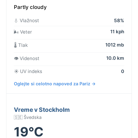
Partly cloudy
💧 Vlažnost
58%
11 kph
🌬️ Veter
1012 mb
🌡️ Tlak
10.0 km
👁️ Videnost
☀️ UV indeks
0
Oglejte si celotno napoved za Pariz →
Vreme v Stockholm
🇸🇪 Švedska
19°C