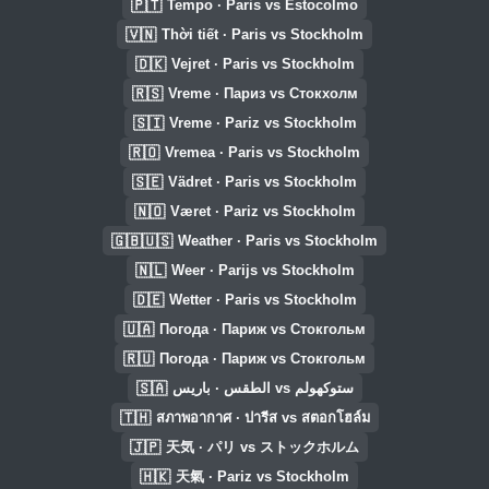
🇵🇹
Tempo · Paris vs Estocolmo
🇻🇳
Thời tiết · Paris vs Stockholm
🇩🇰
Vejret · Paris vs Stockholm
🇷🇸
Vreme · Париз vs Стокхолм
🇸🇮
Vreme · Pariz vs Stockholm
🇷🇴
Vremea · Paris vs Stockholm
🇸🇪
Vädret · Paris vs Stockholm
🇳🇴
Været · Pariz vs Stockholm
🇬🇧🇺🇸
Weather · Paris vs Stockholm
🇳🇱
Weer · Parijs vs Stockholm
🇩🇪
Wetter · Paris vs Stockholm
🇺🇦
Погода · Париж vs Стокгольм
🇷🇺
Погода · Париж vs Стокгольм
🇸🇦
الطقس · باريس vs ستوكهولم
🇹🇭
สภาพอากาศ · ปารีส vs สตอกโฮล์ม
🇯🇵
天気 · パリ vs ストックホルム
🇭🇰
天氣 · Pariz vs Stockholm