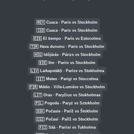
🇲🇾
Cuaca · Paris vs Stockholm
🇮🇩
Cuaca · Paris vs Stockholm
🇪🇸
El tiempo · París vs Estocolmo
🇹🇷
Hava durumu · Paris vs Stockholm
🇭🇺
Időjárás · Párizs vs Stockholm
🇪🇪
Ilm · Pariis vs Stockholm
🇱🇻
Laikapstākļi · Parīze vs Stokholma
🇮🇹
Meteo · Parigi vs Stoccolma
🇫🇷
Météo · Ville-Lumière vs Stockholm
🇱🇹
Oras · Paryžius vs Stokholmas
🇵🇱
Pogoda · Paryż vs Sztokholm
🇸🇰
Počasie · Paríž vs Štokholm
🇨🇿
Počasí · Paříž vs Stockholm
🇫🇮
Sää · Pariisi vs Tukholma