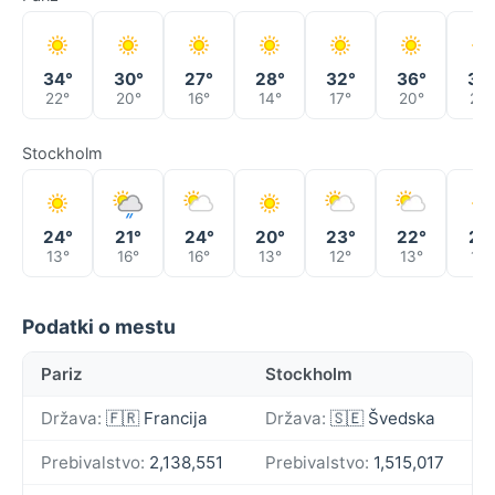
34°
30°
27°
28°
32°
36°
35
22°
20°
16°
14°
17°
20°
24°
Stockholm
24°
21°
24°
20°
23°
22°
21°
13°
16°
16°
13°
12°
13°
12°
Podatki o mestu
Pariz
Stockholm
Država:
🇫🇷 Francija
Država:
🇸🇪 Švedska
Prebivalstvo:
2,138,551
Prebivalstvo:
1,515,017