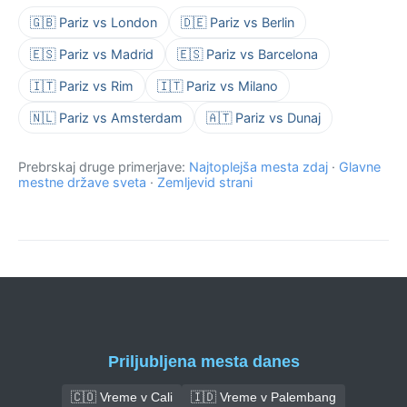
🇬🇧 Pariz vs London
🇩🇪 Pariz vs Berlin
🇪🇸 Pariz vs Madrid
🇪🇸 Pariz vs Barcelona
🇮🇹 Pariz vs Rim
🇮🇹 Pariz vs Milano
🇳🇱 Pariz vs Amsterdam
🇦🇹 Pariz vs Dunaj
Prebrskaj druge primerjave:
Najtoplejša mesta zdaj
·
Glavne
mestne države sveta
·
Zemljevid strani
Priljubljena mesta danes
🇨🇴 Vreme v Cali
🇮🇩 Vreme v Palembang