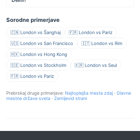
Delhi?
Sorodne primerjave
🇨🇳 London vs Šanghaj
🇫🇷 London vs Pariz
🇺🇸 London vs San Francisco
🇮🇹 London vs Rim
🇭🇰 London vs Hong Kong
🇸🇪 London vs Stockholm
🇰🇷 London vs Seul
🇫🇷 London vs Pariz
Prebrskaj druge primerjave:
Najtoplejša mesta zdaj
·
Glavne
mestne države sveta
·
Zemljevid strani