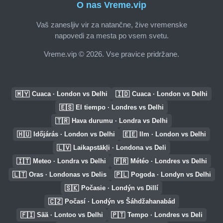
O nas Vreme.vip
Vaš zanesljiv vir za natančne, žive vremenske
napovedi za mesta po vsem svetu.
Vreme.vip © 2026. Vse pravice pridržane.
🇲🇾
🇮🇩
Cuaca · London vs Delhi
Cuaca · London vs Delhi
🇪🇸
El tiempo · Londres vs Delhi
🇹🇷
Hava durumu · Londra vs Delhi
🇭🇺
🇪🇪
Időjárás · London vs Delhi
Ilm · London vs Delhi
🇱🇻
Laikapstākļi · Londona vs Deli
🇮🇹
🇫🇷
Meteo · Londra vs Delhi
Météo · Londres vs Delhi
🇱🇹
🇵🇱
Oras · Londonas vs Delis
Pogoda · Londyn vs Delhi
🇸🇰
Počasie · Londýn vs Dillí
🇨🇿
Počasí · Londýn vs Šáhdžahanabád
🇫🇮
🇵🇹
Sää · Lontoo vs Delhi
Tempo · Londres vs Deli