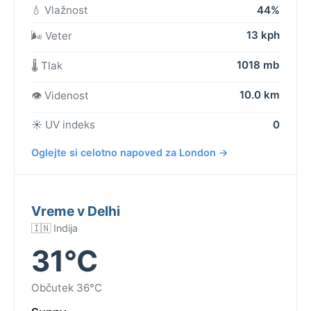
💧 Vlažnost
44%
13 kph
🌬️ Veter
1018 mb
🌡️ Tlak
10.0 km
👁️ Videnost
☀️ UV indeks
0
Oglejte si celotno napoved za London →
Vreme v Delhi
🇮🇳 Indija
31°C
Občutek 36°C