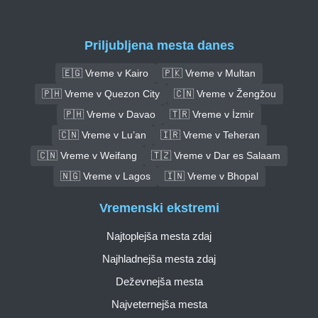
Priljubljena mesta danes
🇪🇬 Vreme v Kairo
🇵🇰 Vreme v Multan
🇵🇭 Vreme v Quezon City
🇨🇳 Vreme v Žengžou
🇵🇭 Vreme v Davao
🇹🇷 Vreme v İzmir
🇨🇳 Vreme v Lu’an
🇮🇷 Vreme v Teheran
🇨🇳 Vreme v Weifang
🇹🇿 Vreme v Dar es Salaam
🇳🇬 Vreme v Lagos
🇮🇳 Vreme v Bhopal
Vremenski ekstremi
Najtoplejša mesta zdaj
Najhladnejša mesta zdaj
Deževnejša mesta
Najveternejša mesta