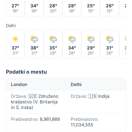
27°
34°
28°
28°
25°
26°
27
16°
18°
20°
18°
15°
15°
16°
Delhi
37°
38°
35°
34°
29°
31°
34
31°
31°
29°
28°
26°
26°
27°
Podatki o mestu
London
Delhi
Država:
🇬🇧 Združeno
Država:
🇮🇳 Indija
kraljestvo (V. Britanija
in S. Irska)
Prebivalstvo:
8,961,989
Prebivalstvo:
11,034,555