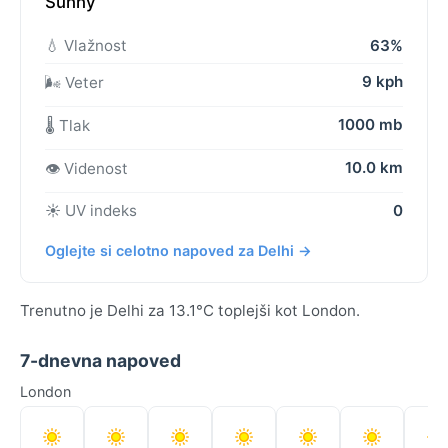
Sunny
💧 Vlažnost
63%
9 kph
🌬️ Veter
1000 mb
🌡️ Tlak
10.0 km
👁️ Videnost
☀️ UV indeks
0
Oglejte si celotno napoved za Delhi →
Trenutno je Delhi za 13.1°C toplejši kot London.
7-dnevna napoved
London