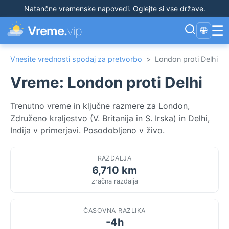
Natančne vremenske napovedi
.
Oglejte si vse države
.
☰
Vreme.
vip
🌐
Vnesite vrednosti spodaj za pretvorbo
>
London proti Delhi
Vreme: London proti Delhi
Trenutno vreme in ključne razmere za London,
Združeno kraljestvo (V. Britanija in S. Irska) in Delhi,
Indija v primerjavi. Posodobljeno v živo.
RAZDALJA
6,710 km
zračna razdalja
ČASOVNA RAZLIKA
-4h