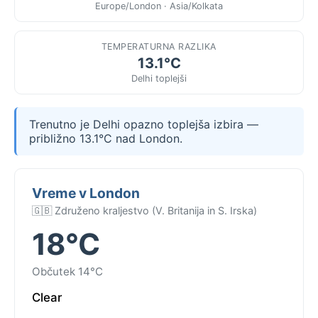
Europe/London · Asia/Kolkata
TEMPERATURNA RAZLIKA
13.1°C
Delhi toplejši
Trenutno je Delhi opazno toplejša izbira —
približno 13.1°C nad London.
Vreme v London
🇬🇧 Združeno kraljestvo (V. Britanija in S. Irska)
18°C
Občutek 14°C
Clear