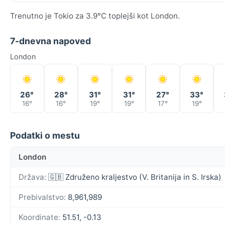
Trenutno je Tokio za 3.9°C toplejši kot London.
7-dnevna napoved
London
26°
28°
31°
31°
27°
33°
16°
16°
19°
19°
17°
19°
Podatki o mestu
London
Država:
🇬🇧 Združeno kraljestvo (V. Britanija in S. Irska)
Prebivalstvo:
8,961,989
Koordinate:
51.51, -0.13