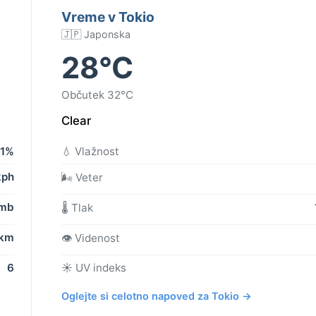
Vreme v Tokio
🇯🇵 Japonska
28°C
Občutek 32°C
Clear
1%
💧 Vlažnost
kph
🌬️ Veter
 mb
🌡️ Tlak
 km
👁️ Videnost
6
☀️ UV indeks
Oglejte si celotno napoved za Tokio →