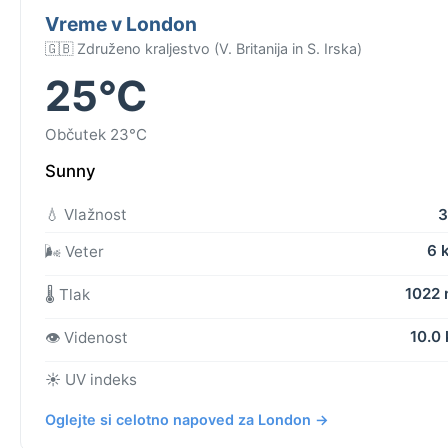
Vreme v London
🇬🇧 Združeno kraljestvo (V. Britanija in S. Irska)
25°C
Občutek 23°C
Sunny
💧 Vlažnost
3
6 
🌬️ Veter
1022
🌡️ Tlak
10.0
👁️ Videnost
☀️ UV indeks
Oglejte si celotno napoved za London →