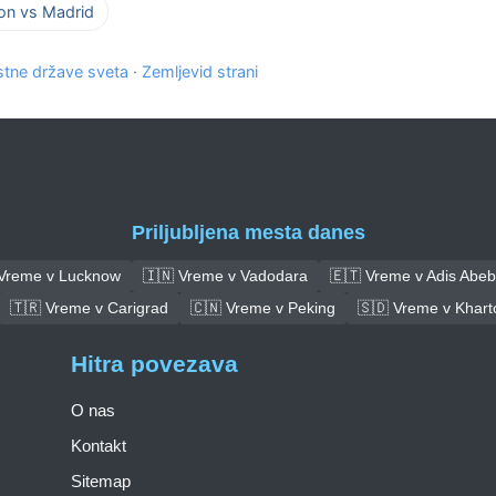
on vs Madrid
tne države sveta
·
Zemljevid strani
Priljubljena mesta danes
 Vreme v Lucknow
🇮🇳 Vreme v Vadodara
🇪🇹 Vreme v Adis Abe
🇹🇷 Vreme v Carigrad
🇨🇳 Vreme v Peking
🇸🇩 Vreme v Khar
Hitra povezava
O nas
Kontakt
Sitemap