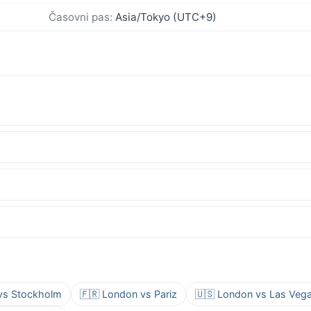
Časovni pas:
Asia/Tokyo (UTC+9)
vs Stockholm
🇫🇷 London vs Pariz
🇺🇸 London vs Las Veg