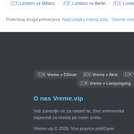
🇮🇹 London vs Milano
🇩🇪 London vs Berlin
🇪🇸 Lond
Prebrskaj druge primerjave:
Najtoplejša mesta zdaj
·
Glavne mes
🇨🇳 Vreme v Džinan
🇬🇭 Vreme v Akra
🇮🇳
🇨🇳 Vreme v Lianyungang
O nas Vreme.vip
Vaš zanesljiv vir za natančne, žive vremenske
napovedi za mesta po vsem svetu.
Vreme.vip © 2026. Vse pravice pridržane.