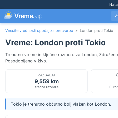
Nata
Vreme.
vip
A
Vnesite vrednosti spodaj za pretvorbo
>
London proti Tokio
Vreme: London proti Tokio
Trenutno vreme in ključne razmere za London, Združeno kra
Posodobljeno v živo.
RAZDALJA
9,559 km
zračna razdalja
Euro
Tokio je trenutno občutno bolj vlažen kot London.