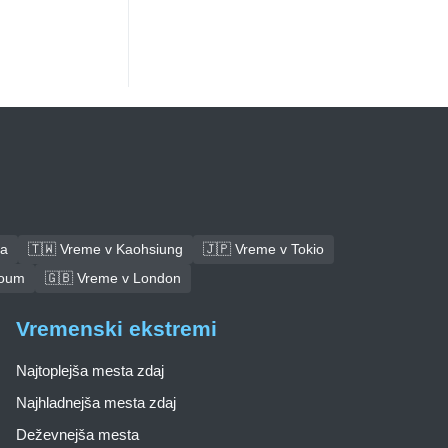
ba
🇹🇼 Vreme v Kaohsiung
🇯🇵 Vreme v Tokio
toum
🇬🇧 Vreme v London
Vremenski ekstremi
Najtoplejša mesta zdaj
Najhladnejša mesta zdaj
Deževnejša mesta