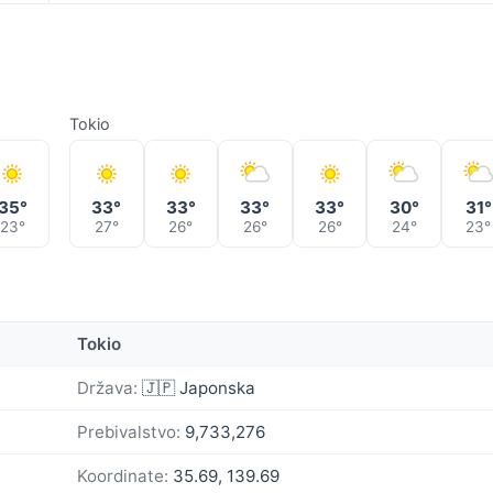
Tokio
35°
33°
33°
33°
33°
30°
31°
23°
27°
26°
26°
26°
24°
23°
Tokio
Država:
🇯🇵 Japonska
Prebivalstvo:
9,733,276
Koordinate:
35.69, 139.69