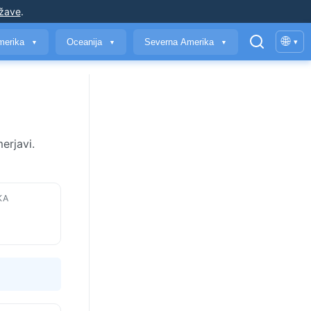
ržave
.
🌐
merika
Oceanija
Severna Amerika
▾
▼
▼
▼
erjavi.
KA