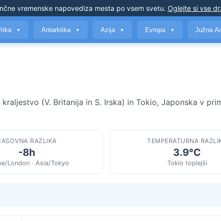
nčne vremenske napovedi
za mesta po vsem svetu
.
Oglejte si vse d
frika
Antarktika
Azija
Evropa
Južna A
▼
▼
▼
▼
ljestvo (V. Britanija in S. Irska) in Tokio, Japonska v prim
ČASOVNA RAZLIKA
TEMPERATURNA RAZLI
-8h
3.9°C
pe/London · Asia/Tokyo
Tokio toplejši