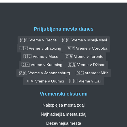
Priljubljena mesta danes
🇧🇷 Vreme v Recife
🇨🇩 Vreme v Mbuji-Mayi
🇨🇳 Vreme v Shaoxing
🇦🇷 Vreme v Córdoba
🇮🇶 Vreme v Mosul
🇨🇦 Vreme v Toronto
🇨🇳 Vreme v Kunming
🇨🇳 Vreme v Džinan
🇿🇦 Vreme v Johannesburg
🇩🇿 Vreme v Alžir
🇨🇳 Vreme v Urumči
🇨🇴 Vreme v Cali
Vremenski ekstremi
Najtoplejša mesta zdaj
Najhladnejša mesta zdaj
Deževnejša mesta