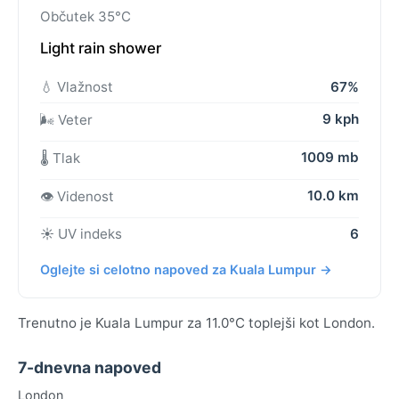
Občutek 35°C
Light rain shower
💧 Vlažnost
67%
9 kph
🌬️ Veter
1009 mb
🌡️ Tlak
10.0 km
👁️ Videnost
☀️ UV indeks
6
Oglejte si celotno napoved za Kuala Lumpur →
Trenutno je Kuala Lumpur za 11.0°C toplejši kot London.
7-dnevna napoved
London