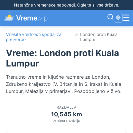
Natančne vremenske napovedi
.
Oglejte si vse države
.
☰
Vreme.
vip
🌐
Vnesite vrednosti spodaj za
>
London proti Kuala
pretvorbo
Lumpur
Vreme: London proti Kuala
Lumpur
Trenutno vreme in ključne razmere za London,
Združeno kraljestvo (V. Britanija in S. Irska) in Kuala
Lumpur, Malezija v primerjavi. Posodobljeno v živo.
RAZDALJA
10,545 km
zračna razdalja