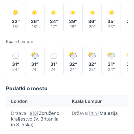
32°
26°
24°
29°
36°
35°
29
18°
18°
17°
18°
20°
23°
18°
Kuala Lumpur
31°
31°
31°
32°
32°
31°
30
24°
24°
24°
24°
23°
24°
24°
Podatki o mestu
London
Kuala Lumpur
Država:
🇬🇧 Združeno
Država:
🇲🇾 Malezija
kraljestvo (V. Britanija
in S. Irska)