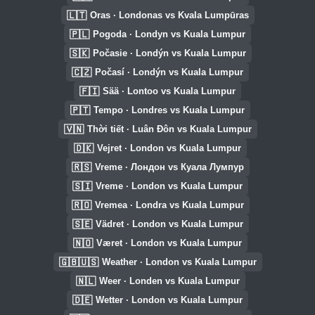
🇱🇹
Oras · Londonas vs Kvala Lumpūras
🇵🇱
Pogoda · Londyn vs Kuala Lumpur
🇸🇰
Počasie · Londýn vs Kuala Lumpur
🇨🇿
Počasí · Londýn vs Kuala Lumpur
🇫🇮
Sää · Lontoo vs Kuala Lumpur
🇵🇹
Tempo · Londres vs Kuala Lumpur
🇻🇳
Thời tiết · Luân Đôn vs Kuala Lumpur
🇩🇰
Vejret · London vs Kuala Lumpur
🇷🇸
Vreme · Лондон vs Куала Лумпур
🇸🇮
Vreme · London vs Kuala Lumpur
🇷🇴
Vremea · Londra vs Kuala Lumpur
🇸🇪
Vädret · London vs Kuala Lumpur
🇳🇴
Været · London vs Kuala Lumpur
🇬🇧🇺🇸
Weather · London vs Kuala Lumpur
🇳🇱
Weer · Londen vs Kuala Lumpur
🇩🇪
Wetter · London vs Kuala Lumpur