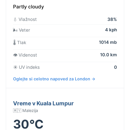
Partly cloudy
💧 Vlažnost
38%
4 kph
🌬️ Veter
1014 mb
🌡️ Tlak
10.0 km
👁️ Videnost
☀️ UV indeks
0
Oglejte si celotno napoved za London →
Vreme v Kuala Lumpur
🇲🇾 Malezija
30°C