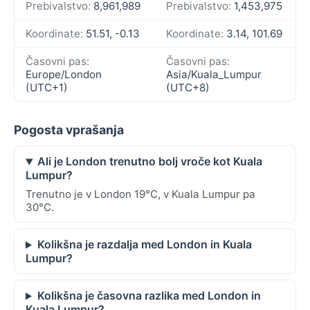
Prebivalstvo:
8,961,989
Prebivalstvo:
1,453,975
Koordinate:
51.51, -0.13
Koordinate:
3.14, 101.69
Časovni pas:
Časovni pas:
Europe/London
Asia/Kuala_Lumpur
(UTC+1)
(UTC+8)
Pogosta vprašanja
Ali je London trenutno bolj vroče kot Kuala
Lumpur?
Trenutno je v London 19°C, v Kuala Lumpur pa
30°C.
Kolikšna je razdalja med London in Kuala
Lumpur?
Kolikšna je časovna razlika med London in
Kuala Lumpur?