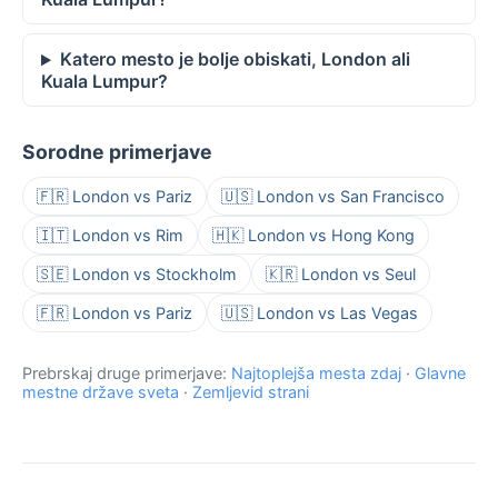
Katero mesto je bolje obiskati, London ali
Kuala Lumpur?
Sorodne primerjave
🇫🇷 London vs Pariz
🇺🇸 London vs San Francisco
🇮🇹 London vs Rim
🇭🇰 London vs Hong Kong
🇸🇪 London vs Stockholm
🇰🇷 London vs Seul
🇫🇷 London vs Pariz
🇺🇸 London vs Las Vegas
Prebrskaj druge primerjave:
Najtoplejša mesta zdaj
·
Glavne
mestne države sveta
·
Zemljevid strani