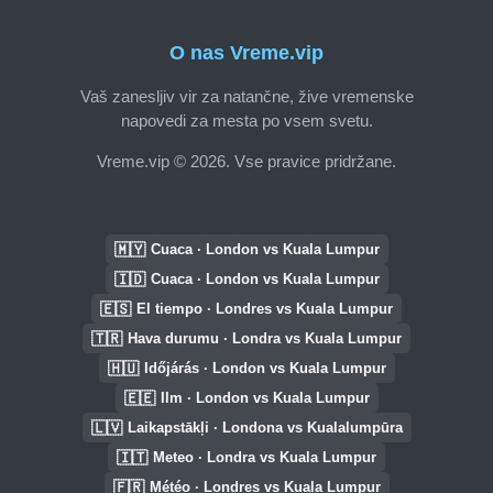
O nas Vreme.vip
Vaš zanesljiv vir za natančne, žive vremenske
napovedi za mesta po vsem svetu.
Vreme.vip © 2026. Vse pravice pridržane.
🇲🇾
Cuaca · London vs Kuala Lumpur
🇮🇩
Cuaca · London vs Kuala Lumpur
🇪🇸
El tiempo · Londres vs Kuala Lumpur
🇹🇷
Hava durumu · Londra vs Kuala Lumpur
🇭🇺
Időjárás · London vs Kuala Lumpur
🇪🇪
Ilm · London vs Kuala Lumpur
🇱🇻
Laikapstākļi · Londona vs Kualalumpūra
🇮🇹
Meteo · Londra vs Kuala Lumpur
🇫🇷
Météo · Londres vs Kuala Lumpur