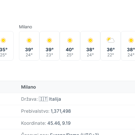
Milano
35°
39°
39°
40°
38°
36°
38
25°
24°
23°
25°
24°
22°
24°
Milano
Država:
🇮🇹 Italija
Prebivalstvo:
1,371,498
Koordinate:
45.46, 9.19