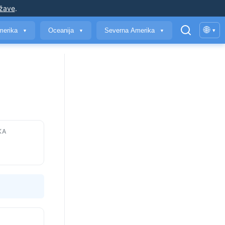
ržave
.
🌐
merika
Oceanija
Severna Amerika
▾
▼
▼
▼
KA