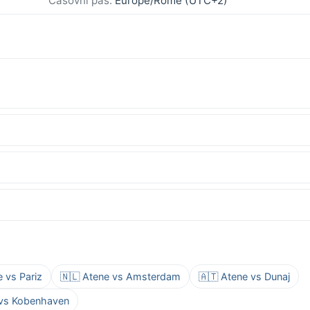
Časovni pas:
Europe/Rome (UTC+2)
e vs Pariz
🇳🇱 Atene vs Amsterdam
🇦🇹 Atene vs Dunaj
 vs Kobenhaven