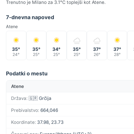
Trenutno je Milano za 3.1°C toplejši kot Atene.
7-dnevna napoved
Atene
35°
35°
34°
35°
37°
37°
24°
25°
25°
25°
26°
28°
Podatki o mestu
Atene
Država:
🇬🇷 Grčija
Prebivalstvo:
664,046
Koordinate:
37.98, 23.73