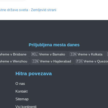
tne države sveta
·
Zemljevid strani
Priljubljena mesta danes
 Vreme v Brisbane
🇲🇱 Vreme v Bamako
🇮🇳 Vreme v Kolkata
 Vreme v Wenzhou
🇮🇳 Vreme v Hajderabad
🇵🇭 Vreme v Quezon
Hitra povezava
O nas
Kontakt
Sitemap
Vsi kontinenti