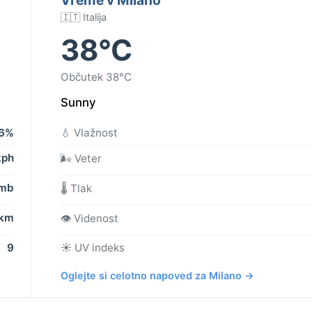
🇮🇹 Italija
38°C
Občutek 38°C
Sunny
6%
💧 Vlažnost
kph
🌬️ Veter
 mb
🌡️ Tlak
 km
👁️ Videnost
9
☀️ UV indeks
Oglejte si celotno napoved za Milano →