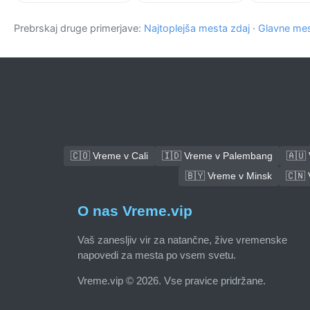
Prebrskaj druge primerjave:
Najtoplejša mesta zdaj
·
Glavne mes
🇨🇴 Vreme v Cali
🇮🇩 Vreme v Palembang
🇦🇺
🇧🇾 Vreme v Minsk
🇨🇳
O nas Vreme.vip
Vaš zanesljiv vir za natančne, žive vremenske
napovedi za mesta po vsem svetu.
Vreme.vip © 2026. Vse pravice pridržane.