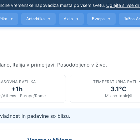
nčne vremenske napovedi
za mesta po vsem svetu
.
Oglejte si vse d
frika
Antarktika
Azija
Evropa
Južna A
▼
▼
▼
▼
ano, Italija v primerjavi. Posodobljeno v živo.
ČASOVNA RAZLIKA
TEMPERATURNA RAZLI
+1h
3.1°C
e/Athens · Europe/Rome
Milano toplejši
lažnost in padavine so blizu.
Vreme v Milano