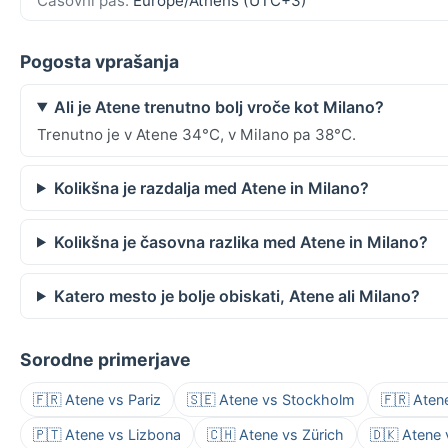
Časovni pas:
Europe/Athens (UTC+3)
Pogosta vprašanja
Ali je Atene trenutno bolj vroče kot Milano?
Trenutno je v Atene 34°C, v Milano pa 38°C.
Kolikšna je razdalja med Atene in Milano?
Kolikšna je časovna razlika med Atene in Milano?
Katero mesto je bolje obiskati, Atene ali Milano?
Sorodne primerjave
🇫🇷 Atene vs Pariz
🇸🇪 Atene vs Stockholm
🇫🇷 Aten
🇵🇹 Atene vs Lizbona
🇨🇭 Atene vs Zürich
🇩🇰 Atene