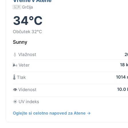
🇬🇷 Grčija
34°C
Občutek 32°C
Sunny
💧 Vlažnost
2
18 
🌬️ Veter
1014
🌡️ Tlak
10.0
👁️ Videnost
☀️ UV indeks
Oglejte si celotno napoved za Atene →