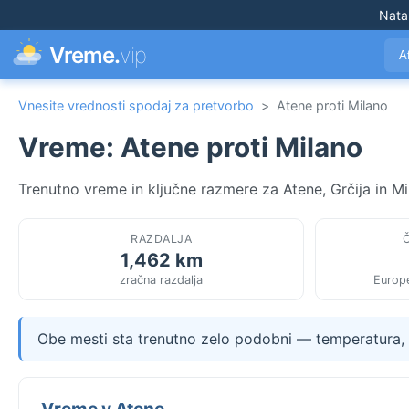
Nata
Vreme.
vip
A
Vnesite vrednosti spodaj za pretvorbo
>
Atene proti Milano
Vreme: Atene proti Milano
Trenutno vreme in ključne razmere za Atene, Grčija in Mil
RAZDALJA
1,462 km
zračna razdalja
Europ
Obe mesti sta trenutno zelo podobni — temperatura, v
Vreme v Atene