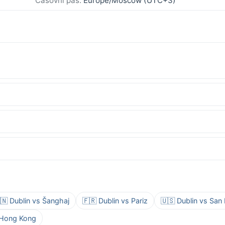
Časovni pas:
Europe/Moscow (UTC+3)
🇳 Dublin vs Šanghaj
🇫🇷 Dublin vs Pariz
🇺🇸 Dublin vs San
s Hong Kong