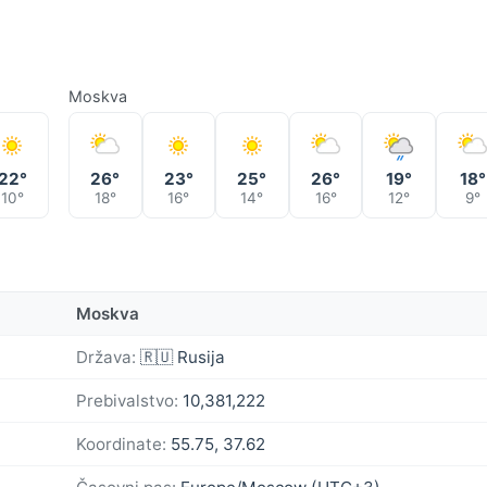
Moskva
22°
26°
23°
25°
26°
19°
18°
10°
18°
16°
14°
16°
12°
9°
Moskva
Država:
🇷🇺 Rusija
Prebivalstvo:
10,381,222
Koordinate:
55.75, 37.62