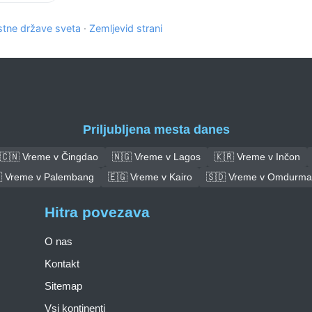
tne države sveta
·
Zemljevid strani
Priljubljena mesta danes
🇨🇳 Vreme v Čingdao
🇳🇬 Vreme v Lagos
🇰🇷 Vreme v Inčon
 Vreme v Palembang
🇪🇬 Vreme v Kairo
🇸🇩 Vreme v Omdurm
Hitra povezava
O nas
Kontakt
Sitemap
Vsi kontinenti