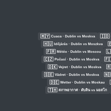
🇲🇾
🇮🇩
Cuaca · Dublin vs Moskva
🇭🇺

Időjárás · Dublin vs Moszkva
🇫🇷
🇱
Météo · Dublin vs Moscou
🇨🇿
🇫
Počasí · Dublin vs Moskva
🇩🇰
🇷
Vejret · Dublin vs Moskva
🇸🇪
🇳
Vädret · Dublin vs Moskva
🇩🇪
Wetter · Dublin vs Moskau
🇹🇭
สภาพอากาศ · ดับลิน vs มอสโก