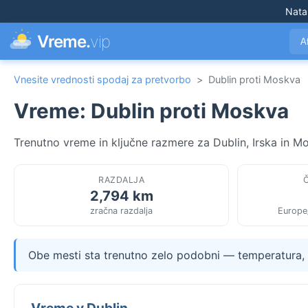
Nata
Vreme.
vip
A
Vnesite vrednosti spodaj za pretvorbo
>
Dublin proti Moskva
Vreme: Dublin proti Moskva
Trenutno vreme in ključne razmere za Dublin, Irska in Mo
RAZDALJA
2,794 km
zračna razdalja
Europe
Obe mesti sta trenutno zelo podobni — temperatura, v
Vreme v Dublin