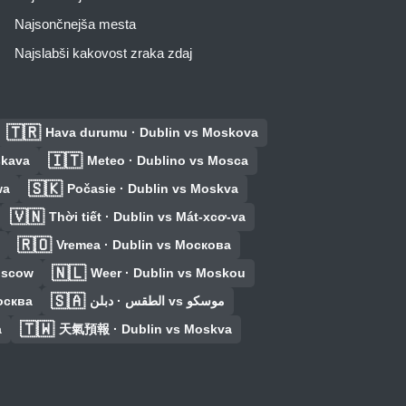
Najsončnejša mesta
Najslabši kakovost zraka zdaj
🇹🇷
Hava durumu · Dublin vs Moskova
🇮🇹
skava
Meteo · Dublino vs Mosca
🇸🇰
wa
Počasie · Dublin vs Moskva
🇻🇳
Thời tiết · Dublin vs Mát-xcơ-va
🇷🇴
Vremea · Dublin vs Москова
🇳🇱
oscow
Weer · Dublin vs Moskou
🇸🇦
осква
الطقس · دبلن vs موسكو
🇹🇼
a
天氣預報 · Dublin vs Moskva