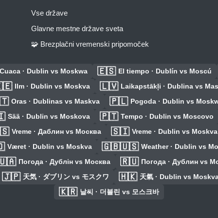
Vse države
Glavne mestne države sveta
🧩 Brezplačni vremenski pripomoček
🇪🇸
Cuaca · Dublin vs Moskwa
El tiempo · Dublín vs Moscú
🇪
🇱🇻
Ilm · Dublin vs Moskva
Laikapstākļi · Dublina vs Ma
🇹
🇵🇱
Oras · Dublinas vs Maskva
Pogoda · Dublin vs Mosk
🇮
🇵🇹
Sää · Dublin vs Moskova
Tempo · Dublin vs Moscovo
🇸
🇸🇮
Vreme · Даблин vs Москва
Vreme · Dublin vs Moskva

🇬🇧🇺🇸
Været · Dublin vs Moskva
Weather · Dublin vs M
🇺🇦
🇷🇺
Погода · Дублін vs Москва
Погода · Дублин vs М
🇯🇵
🇭🇰
天気 · ダブリン vs モスクワ
天氣 · Dublin vs Moskv
🇰🇷
날씨 · 더블린 vs 모스크바