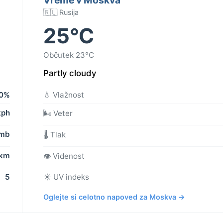
🇷🇺 Rusija
25°C
Občutek 23°C
Partly cloudy
0%
💧 Vlažnost
kph
🌬️ Veter
 mb
🌡️ Tlak
 km
👁️ Videnost
5
☀️ UV indeks
Oglejte si celotno napoved za Moskva →