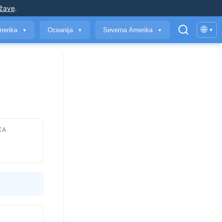
ržave
.
🌐
merika
Oceanija
Severna Amerika
▾
▼
▼
▼
KA