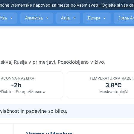
nčne vremenske napovedi
za mesta po vsem svetu
.
Oglejte si vse d
frika
Antarktika
Azija
Evropa
Južna A
▼
▼
▼
▼
skva, Rusija v primerjavi. Posodobljeno v živo.
ČASOVNA RAZLIKA
TEMPERATURNA RAZLI
-2h
3.8°C
/Dublin · Europe/Moscow
Moskva toplejši
lažnost in padavine so blizu.
Vreme v Moskva