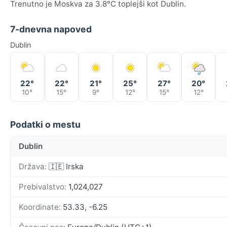
Trenutno je Moskva za 3.8°C toplejši kot Dublin.
7-dnevna napoved
Dublin
22°
22°
21°
25°
27°
20°
10°
15°
9°
12°
15°
12°
Podatki o mestu
Dublin
Država:
🇮🇪 Irska
Prebivalstvo:
1,024,027
Koordinate:
53.33, -6.25