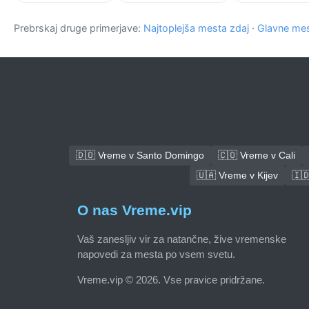
Prebrskaj druge primerjave:
Najtoplejša mesta zdaj
·
Glavne mes
🇩🇴 Vreme v Santo Domingo
🇨🇴 Vreme v Cali
🇺🇦 Vreme v Kijev
🇮
O nas Vreme.vip
Vaš zanesljiv vir za natančne, žive vremenske
napovedi za mesta po vsem svetu.
Vreme.vip © 2026. Vse pravice pridržane.