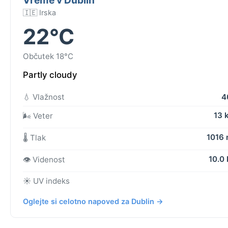
🇮🇪 Irska
22°C
Občutek 18°C
Partly cloudy
💧 Vlažnost
4
13 
🌬️ Veter
1016
🌡️ Tlak
10.0
👁️ Videnost
☀️ UV indeks
Oglejte si celotno napoved za Dublin →