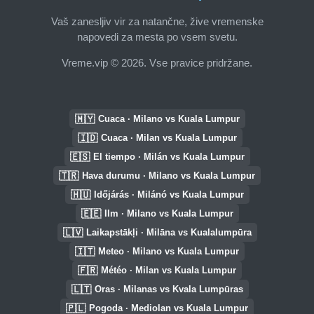
Vaš zanesljiv vir za natančne, žive vremenske
napovedi za mesta po vsem svetu.
Vreme.vip © 2026. Vse pravice pridržane.
🇲🇾
Cuaca · Milano vs Kuala Lumpur
🇮🇩
Cuaca · Milan vs Kuala Lumpur
🇪🇸
El tiempo · Milán vs Kuala Lumpur
🇹🇷
Hava durumu · Milano vs Kuala Lumpur
🇭🇺
Időjárás · Milánó vs Kuala Lumpur
🇪🇪
Ilm · Milano vs Kuala Lumpur
🇱🇻
Laikapstākļi · Milāna vs Kualalumpūra
🇮🇹
Meteo · Milano vs Kuala Lumpur
🇫🇷
Météo · Milan vs Kuala Lumpur
🇱🇹
Oras · Milanas vs Kvala Lumpūras
🇵🇱
Pogoda · Mediolan vs Kuala Lumpur