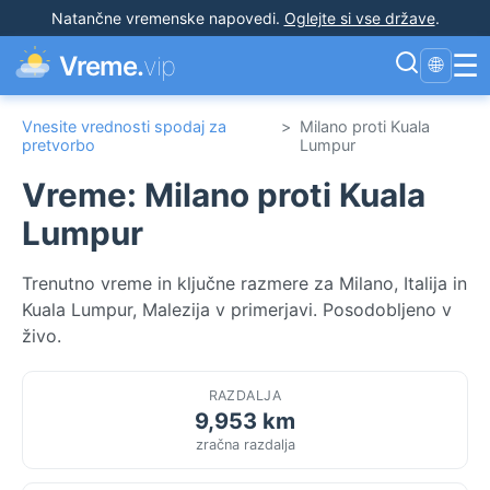
Natančne vremenske napovedi
.
Oglejte si vse države
.
☰
Vreme.
vip
🌐
Vnesite vrednosti spodaj za
>
Milano proti Kuala
pretvorbo
Lumpur
Vreme: Milano proti Kuala
Lumpur
Trenutno vreme in ključne razmere za Milano, Italija in
Kuala Lumpur, Malezija v primerjavi. Posodobljeno v
živo.
RAZDALJA
9,953 km
zračna razdalja