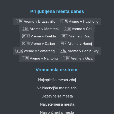
Priljubljena mesta danes
🇨🇬 Vreme v Brazzaville
🇻🇳 Vreme v Haiphong
🇨🇦 Vreme v Montreal
🇨🇴 Vreme v Cali
🇲🇽 Vreme v Puebla
🇸🇦 Vreme v Rijad
🇨🇳 Vreme v Dalian
🇻🇳 Vreme v Hanoj
🇮🇩 Vreme v Semarang
🇳🇬 Vreme v Benin City
🇨🇳 Vreme v Nantong
🇪🇬 Vreme v Giza
Vremenski ekstremi
Najtoplejša mesta zdaj
Najhladnejša mesta zdaj
Deževnejša mesta
Najveternejša mesta
Najsončnejša mesta