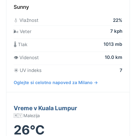
Sunny
💧 Vlažnost
22%
7 kph
🌬️ Veter
1013 mb
🌡️ Tlak
10.0 km
👁️ Videnost
☀️ UV indeks
7
Oglejte si celotno napoved za Milano →
Vreme v Kuala Lumpur
🇲🇾 Malezija
26°C