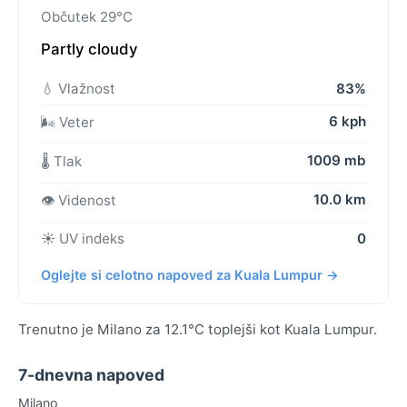
Občutek 29°C
Partly cloudy
💧 Vlažnost
83%
6 kph
🌬️ Veter
1009 mb
🌡️ Tlak
10.0 km
👁️ Videnost
☀️ UV indeks
0
Oglejte si celotno napoved za Kuala Lumpur →
Trenutno je Milano za 12.1°C toplejši kot Kuala Lumpur.
7-dnevna napoved
Milano