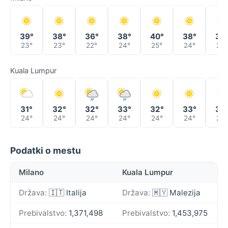
39°
38°
36°
38°
40°
38°
39
23°
23°
22°
24°
25°
24°
26°
Kuala Lumpur
31°
32°
32°
33°
32°
33°
34
24°
24°
24°
24°
24°
24°
25°
Podatki o mestu
Milano
Kuala Lumpur
Država:
🇮🇹 Italija
Država:
🇲🇾 Malezija
Prebivalstvo:
1,371,498
Prebivalstvo:
1,453,975