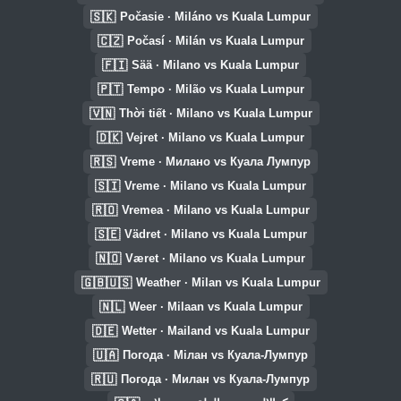
🇸🇰
Počasie · Miláno vs Kuala Lumpur
🇨🇿
Počasí · Milán vs Kuala Lumpur
🇫🇮
Sää · Milano vs Kuala Lumpur
🇵🇹
Tempo · Milão vs Kuala Lumpur
🇻🇳
Thời tiết · Milano vs Kuala Lumpur
🇩🇰
Vejret · Milano vs Kuala Lumpur
🇷🇸
Vreme · Милано vs Куала Лумпур
🇸🇮
Vreme · Milano vs Kuala Lumpur
🇷🇴
Vremea · Milano vs Kuala Lumpur
🇸🇪
Vädret · Milano vs Kuala Lumpur
🇳🇴
Været · Milano vs Kuala Lumpur
🇬🇧🇺🇸
Weather · Milan vs Kuala Lumpur
🇳🇱
Weer · Milaan vs Kuala Lumpur
🇩🇪
Wetter · Mailand vs Kuala Lumpur
🇺🇦
Погода · Мілан vs Куала-Лумпур
🇷🇺
Погода · Милан vs Куала-Лумпур