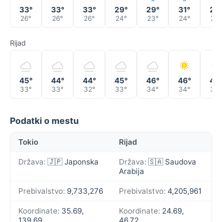
33°
33°
33°
29°
29°
31°
28
26°
26°
26°
24°
23°
24°
23°
Rijad
45°
44°
44°
45°
46°
46°
46
33°
33°
32°
33°
34°
34°
33°
Podatki o mestu
Tokio
Rijad
Država:
🇯🇵 Japonska
Država:
🇸🇦 Saudova
Arabija
Prebivalstvo:
9,733,276
Prebivalstvo:
4,205,961
Koordinate:
35.69,
Koordinate:
24.69,
139.69
46.72