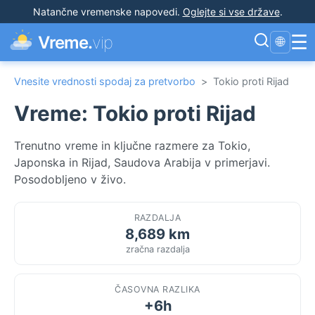
Natančne vremenske napovedi
.
Oglejte si vse države
.
☰
Vreme.
vip
🌐
Vnesite vrednosti spodaj za pretvorbo
>
Tokio proti Rijad
Vreme: Tokio proti Rijad
Trenutno vreme in ključne razmere za Tokio,
Japonska in Rijad, Saudova Arabija v primerjavi.
Posodobljeno v živo.
RAZDALJA
8,689 km
zračna razdalja
ČASOVNA RAZLIKA
+6h