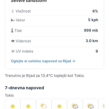
Severe sandstorm
💧 Vlažnost
6%
5 kph
🌬️ Veter
999 mb
🌡️ Tlak
3.0 km
👁️ Videnost
☀️ UV indeks
9
Oglejte si celotno napoved za Rijad →
Trenutno je Rijad za 13.4°C toplejši kot Tokio.
7-dnevna napoved
Tokio