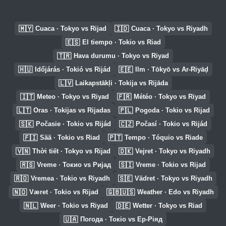
🇲🇾
🇮🇩
Cuaca · Tokyo vs Rijad
Cuaca · Tokyo vs Riyadh
🇪🇸
El tiempo · Tokio vs Riad
🇹🇷
Hava durumu · Tokyo vs Riyad
🇭🇺
🇪🇪
Időjárás · Tokió vs Rijád
Ilm · Tōkyō vs Ar-Riyāḑ
🇱🇻
Laikapstākļi · Tokija vs Rijāda
🇮🇹
🇫🇷
Meteo · Tokyo vs Riyad
Météo · Tokyo vs Riyad
🇱🇹
🇵🇱
Oras · Tokijas vs Rijadas
Pogoda · Tokio vs Rijad
🇸🇰
🇨🇿
Počasie · Tokio vs Rijád
Počasí · Tokio vs Rijád
🇫🇮
🇵🇹
Sää · Tokio vs Riad
Tempo · Tóquio vs Riade
🇻🇳
🇩🇰
Thời tiết · Tokyo vs Rijad
Vejret · Tokyo vs Riyadh
🇷🇸
🇸🇮
Vreme · Токио vs Ријад
Vreme · Tokio vs Rijad
🇷🇴
🇸🇪
Vremea · Tokio vs Riyadh
Vädret · Tokyo vs Riyadh
🇳🇴
🇬🇧🇺🇸
Været · Tokio vs Rijad
Weather · Edo vs Riyadh
🇳🇱
🇩🇪
Weer · Tokio vs Riyad
Wetter · Tokyo vs Riad
🇺🇦
Погода · Токіо vs Ер-Ріяд