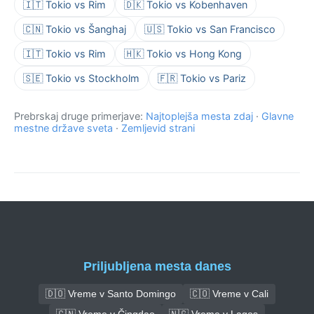
🇮🇹 Tokio vs Rim
🇩🇰 Tokio vs Kobenhaven
🇨🇳 Tokio vs Šanghaj
🇺🇸 Tokio vs San Francisco
🇮🇹 Tokio vs Rim
🇭🇰 Tokio vs Hong Kong
🇸🇪 Tokio vs Stockholm
🇫🇷 Tokio vs Pariz
Prebrskaj druge primerjave:
Najtoplejša mesta zdaj
·
Glavne
mestne države sveta
·
Zemljevid strani
Priljubljena mesta danes
🇩🇴 Vreme v Santo Domingo
🇨🇴 Vreme v Cali
🇨🇳 Vreme v Čingdao
🇳🇬 Vreme v Lagos