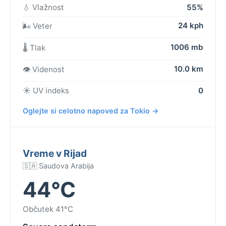
💧 Vlažnost
55%
24 kph
🌬️ Veter
1006 mb
🌡️ Tlak
10.0 km
👁️ Videnost
☀️ UV indeks
0
Oglejte si celotno napoved za Tokio →
Vreme v Rijad
🇸🇦 Saudova Arabija
44°C
Občutek 41°C