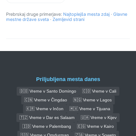
Prebrskaj druge primerjave:
Najtoplejša mesta zdaj
·
Glavne
mestne države sveta
·
Zemljevid strani
Priljubljena mesta danes
🇩🇴 Vreme v Santo Domingo
🇨🇴 Vreme v Cali
🇨🇳 Vreme v Čingdao
🇳🇬 Vreme v Lagos
🇰🇷 Vreme v Inčon
🇲🇽 Vreme v Tijuana
🇹🇿 Vreme v Dar es Salaam
🇺🇦 Vreme v Kijev
🇮🇩 Vreme v Palembang
🇪🇬 Vreme v Kairo
🇸🇩 Vreme v Omdurman
🇿🇦 Vreme v Soweto