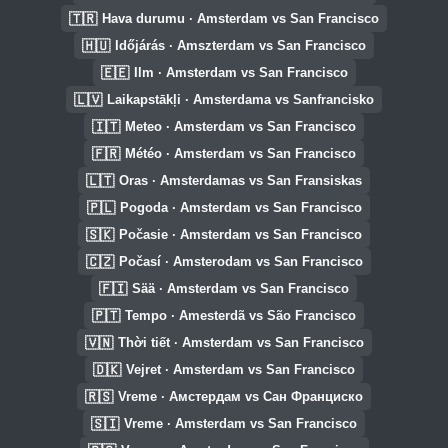
🇹🇷
Hava durumu · Amsterdam vs San Francisco
🇭🇺
Időjárás · Amszterdam vs San Francisco
🇪🇪
Ilm · Amsterdam vs San Francisco
🇱🇻
Laikapstākļi · Amsterdama vs Sanfrancisko
🇮🇹
Meteo · Amsterdam vs San Francisco
🇫🇷
Météo · Amsterdam vs San Francisco
🇱🇹
Oras · Amsterdamas vs San Fransiskas
🇵🇱
Pogoda · Amsterdam vs San Francisco
🇸🇰
Počasie · Amsterdam vs San Francisco
🇨🇿
Počasí · Amsterodam vs San Francisco
🇫🇮
Sää · Amsterdam vs San Francisco
🇵🇹
Tempo · Amesterdã vs São Francisco
🇻🇳
Thời tiết · Amsterdam vs San Francisco
🇩🇰
Vejret · Amsterdam vs San Francisco
🇷🇸
Vreme · Амстердам vs Сан Франциско
🇸🇮
Vreme · Amsterdam vs San Francisco