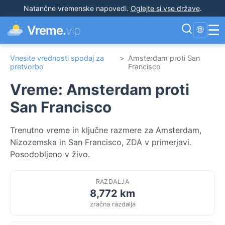
Natančne vremenske napovedi
.
Oglejte si vse države
.
☰
Vreme.
vip
🌐
Vnesite vrednosti spodaj za
>
Amsterdam proti San
pretvorbo
Francisco
Vreme: Amsterdam proti
San Francisco
Trenutno vreme in ključne razmere za Amsterdam,
Nizozemska in San Francisco, ZDA v primerjavi.
Posodobljeno v živo.
RAZDALJA
8,772 km
zračna razdalja