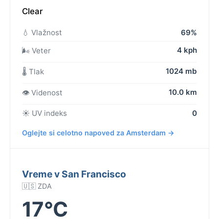
Clear
💧 Vlažnost
69%
4 kph
🌬️ Veter
1024 mb
🌡️ Tlak
10.0 km
👁️ Videnost
☀️ UV indeks
0
Oglejte si celotno napoved za Amsterdam →
Vreme v San Francisco
🇺🇸 ZDA
17°C