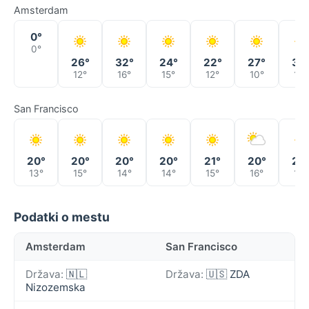
Amsterdam
0°
0°
26°
32°
24°
22°
27°
33
12°
16°
15°
12°
10°
16°
San Francisco
20°
20°
20°
20°
21°
20°
20
13°
15°
14°
14°
15°
16°
16°
Podatki o mestu
Amsterdam
San Francisco
Država:
🇳🇱
Država:
🇺🇸 ZDA
Nizozemska