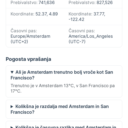
Prebivalstvo:
741,636
Prebivalstvo:
827,526
Koordinate:
52.37, 4.89
Koordinate:
37.77,
-122.42
Časovni pas:
Časovni pas:
Europe/Amsterdam
America/Los_Angeles
(UTC+2)
(UTC-7)
Pogosta vprašanja
Ali je Amsterdam trenutno bolj vroče kot San
Francisco?
Trenutno je v Amsterdam 13°C, v San Francisco pa
17°C.
Kolikšna je razdalja med Amsterdam in San
Francisco?
Kolikšna je časovna razlika med Amsterdam in