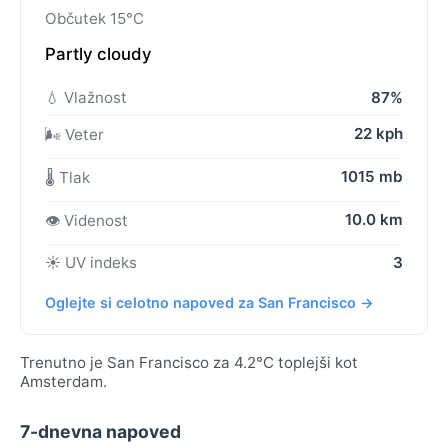
Občutek 15°C
Partly cloudy
💧 Vlažnost
87%
22 kph
🌬️ Veter
1015 mb
🌡️ Tlak
10.0 km
👁️ Videnost
☀️ UV indeks
3
Oglejte si celotno napoved za San Francisco →
Trenutno je San Francisco za 4.2°C toplejši kot
Amsterdam.
7-dnevna napoved