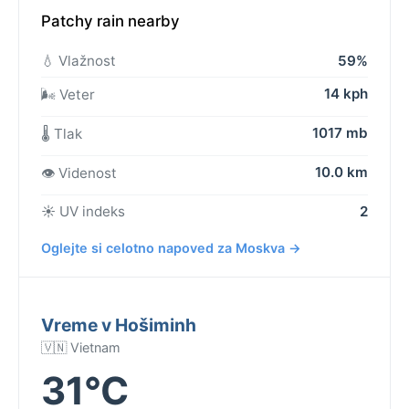
Patchy rain nearby
💧 Vlažnost
59%
14 kph
🌬️ Veter
1017 mb
🌡️ Tlak
10.0 km
👁️ Videnost
☀️ UV indeks
2
Oglejte si celotno napoved za Moskva →
Vreme v Hošiminh
🇻🇳 Vietnam
31°C