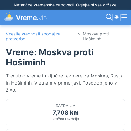
Natančne vremenske napovedi
.
Oglejte si vse države
.
☰
Vreme.
vip
🌐
Vnesite vrednosti spodaj za
>
Moskva proti
pretvorbo
Hošiminh
Vreme: Moskva proti
Hošiminh
Trenutno vreme in ključne razmere za Moskva, Rusija
in Hošiminh, Vietnam v primerjavi. Posodobljeno v
živo.
RAZDALJA
7,708 km
zračna razdalja