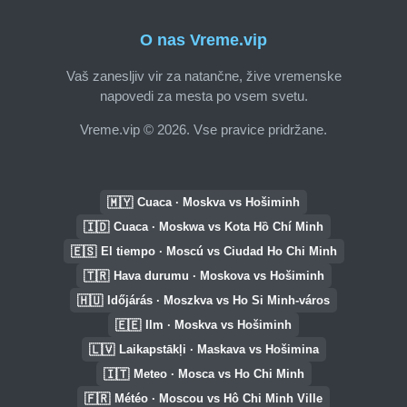
O nas Vreme.vip
Vaš zanesljiv vir za natančne, žive vremenske
napovedi za mesta po vsem svetu.
Vreme.vip © 2026. Vse pravice pridržane.
🇲🇾
Cuaca · Moskva vs Hošiminh
🇮🇩
Cuaca · Moskwa vs Kota Hồ Chí Minh
🇪🇸
El tiempo · Moscú vs Ciudad Ho Chi Minh
🇹🇷
Hava durumu · Moskova vs Hošiminh
🇭🇺
Időjárás · Moszkva vs Ho Si Minh-város
🇪🇪
Ilm · Moskva vs Hošiminh
🇱🇻
Laikapstākļi · Maskava vs Hošimina
🇮🇹
Meteo · Mosca vs Ho Chi Minh
🇫🇷
Météo · Moscou vs Hô Chi Minh Ville