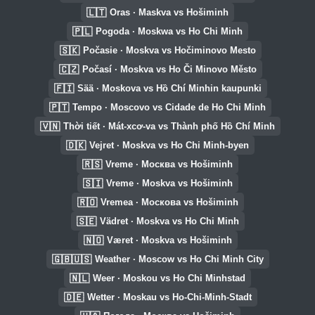
🇱🇹
Oras · Maskva vs Hošiminh
🇵🇱
Pogoda · Moskwa vs Ho Chi Minh
🇸🇰
Počasie · Moskva vs Hočiminovo Mesto
🇨🇿
Počasí · Moskva vs Ho Či Minovo Město
🇫🇮
Sää · Moskova vs Hồ Chí Minhin kaupunki
🇵🇹
Tempo · Moscovo vs Cidade de Ho Chi Minh
🇻🇳
Thời tiết · Mát-xcơ-va vs Thành phố Hồ Chí Minh
🇩🇰
Vejret · Moskva vs Ho Chi Minh-byen
🇷🇸
Vreme · Москва vs Hošiminh
🇸🇮
Vreme · Moskva vs Hošiminh
🇷🇴
Vremea · Москова vs Hošiminh
🇸🇪
Vädret · Moskva vs Ho Chi Minh
🇳🇴
Været · Moskva vs Hošiminh
🇬🇧🇺🇸
Weather · Moscow vs Ho Chi Minh City
🇳🇱
Weer · Moskou vs Ho Chi Minhstad
🇩🇪
Wetter · Moskau vs Ho-Chi-Minh-Stadt