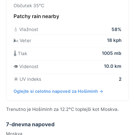
Občutek 35°C
Patchy rain nearby
💧 Vlažnost
58%
18 kph
🌬️ Veter
1005 mb
🌡️ Tlak
10.0 km
👁️ Videnost
☀️ UV indeks
2
Oglejte si celotno napoved za Hošiminh →
Trenutno je Hošiminh za 12.2°C toplejši kot Moskva.
7-dnevna napoved
Moskva