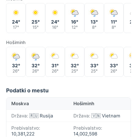
24°
25°
24°
16°
13°
11°
21°
17°
15°
16°
12°
8°
8°
11°
Hošiminh
32°
32°
31°
32°
33°
33°
32
26°
26°
26°
25°
25°
26°
26°
Podatki o mestu
Moskva
Hošiminh
Država:
🇷🇺 Rusija
Država:
🇻🇳 Vietnam
Prebivalstvo:
Prebivalstvo:
10,381,222
14,002,598