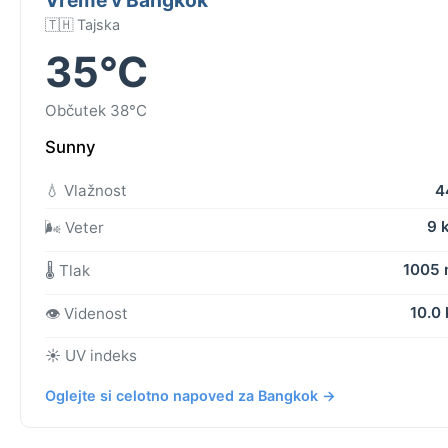
🇹🇭 Tajska
35°C
Občutek 38°C
Sunny
💧 Vlažnost
4
9 
🌬️ Veter
1005
🌡️ Tlak
10.0
👁️ Videnost
☀️ UV indeks
Oglejte si celotno napoved za Bangkok →