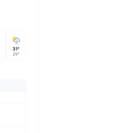
31°
29°