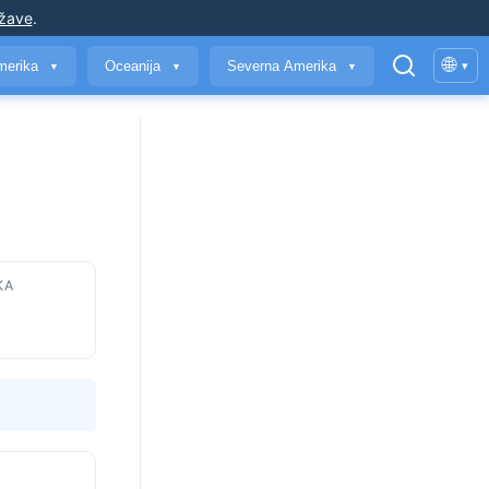
ržave
.
🌐
merika
Oceanija
Severna Amerika
▾
▼
▼
▼
KA