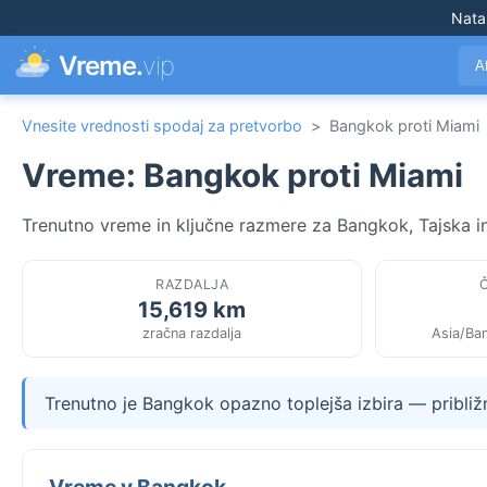
Nata
Vreme.
vip
A
Vnesite vrednosti spodaj za pretvorbo
>
Bangkok proti Miami
Vreme: Bangkok proti Miami
Trenutno vreme in ključne razmere za Bangkok, Tajska in
RAZDALJA
15,619 km
zračna razdalja
Asia/Ba
Trenutno je Bangkok opazno toplejša izbira — pribli
Vreme v Bangkok