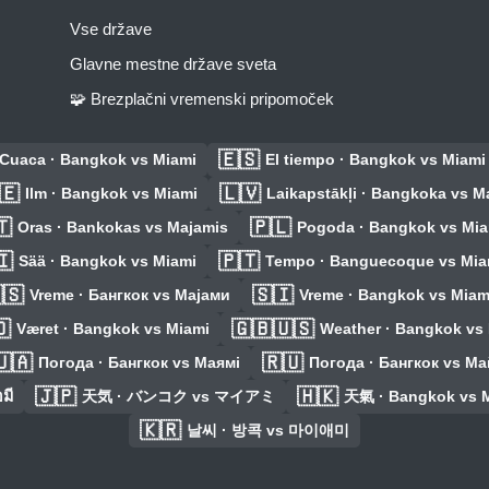
Vse države
Glavne mestne države sveta
🧩 Brezplačni vremenski pripomoček
🇪🇸
Cuaca · Bangkok vs Miami
El tiempo · Bangkok vs Miami
🇪
🇱🇻
Ilm · Bangkok vs Miami
Laikapstākļi · Bangkoka vs M
🇹
🇵🇱
Oras · Bankokas vs Majamis
Pogoda · Bangkok vs Mia
🇮
🇵🇹
Sää · Bangkok vs Miami
Tempo · Banguecoque vs Mia
🇸
🇸🇮
Vreme · Бангкок vs Мајами
Vreme · Bangkok vs Miam

🇬🇧🇺🇸
Været · Bangkok vs Miami
Weather · Bangkok vs
🇺🇦
🇷🇺
Погода · Бангкок vs Маямі
Погода · Бангкок vs М
🇯🇵
🇭🇰
มี
天気 · バンコク vs マイアミ
天氣 · Bangkok vs 
🇰🇷
날씨 · 방콕 vs 마이애미