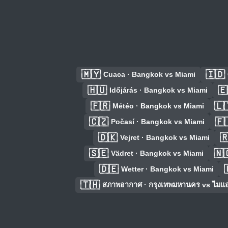
🇲🇾
🇮🇩
Cuaca · Bangkok vs Miami
🇭🇺
🇪
Időjárás · Bangkok vs Miami
🇫🇷
🇱
Météo · Bangkok vs Miami
🇨🇿
🇫
Počasí · Bangkok vs Miami
🇩🇰

Vejret · Bangkok vs Miami
🇸🇪
🇳
Vädret · Bangkok vs Miami
🇩🇪
Wetter · Bangkok vs Miami
🇹🇭
สภาพอากาศ · กรุงเทพมหานคร vs ไมแอ