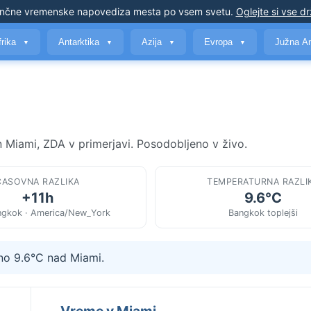
nčne vremenske napovedi
za mesta po vsem svetu
.
Oglejte si vse d
frika
Antarktika
Azija
Evropa
Južna A
▼
▼
▼
▼
 Miami, ZDA v primerjavi. Posodobljeno v živo.
ČASOVNA RAZLIKA
TEMPERATURNA RAZLI
+11h
9.6°C
ngkok · America/New_York
Bangkok toplejši
žno 9.6°C nad Miami.
Vreme v Miami