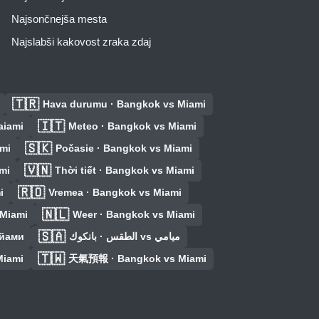
Najsončnejša mesta
Najslabši kakovost zraka zdaj
🇹🇷
Hava durumu · Bangkok vs Miami
🇮🇹
aiami
Meteo · Bangkok vs Miami
🇸🇰
mi
Počasie · Bangkok vs Miami
🇻🇳
mi
Thời tiết · Bangkok vs Miami
🇷🇴
i
Vremea · Bangkok vs Miami
🇳🇱
 Miami
Weer · Bangkok vs Miami
🇸🇦
айами
الطقس · بانكوك vs ميامي
🇹🇼
Miami
天氣預報 · Bangkok vs Miami