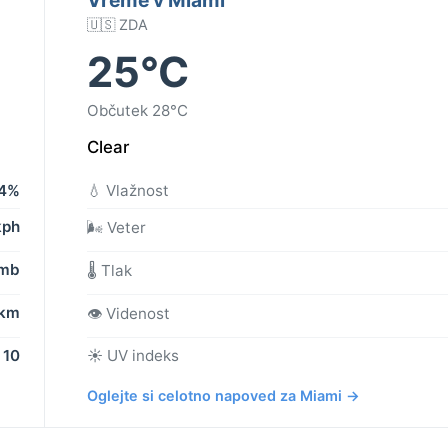
🇺🇸 ZDA
25°C
Občutek 28°C
Clear
4%
💧 Vlažnost
kph
🌬️ Veter
 mb
🌡️ Tlak
 km
👁️ Videnost
10
☀️ UV indeks
Oglejte si celotno napoved za Miami →