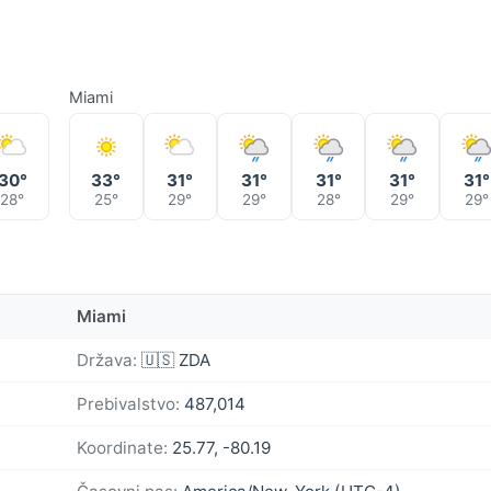
Miami
30°
33°
31°
31°
31°
31°
31°
28°
25°
29°
29°
28°
29°
29°
Miami
Država:
🇺🇸 ZDA
Prebivalstvo:
487,014
Koordinate:
25.77, -80.19