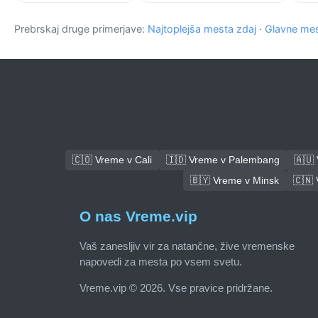
Prebrskaj druge primerjave:
Najtoplejša mesta zdaj
·
Glavne mes
🇨🇴 Vreme v Cali
🇮🇩 Vreme v Palembang
🇦🇺
🇧🇾 Vreme v Minsk
🇨🇳
O nas Vreme.vip
Vaš zanesljiv vir za natančne, žive vremenske
napovedi za mesta po vsem svetu.
Vreme.vip © 2026. Vse pravice pridržane.