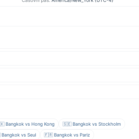
Časovni pas:
America/New_York (UTC-4)
🇰 Bangkok vs Hong Kong
🇸🇪 Bangkok vs Stockholm
 Bangkok vs Seul
🇫🇷 Bangkok vs Pariz