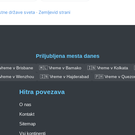
tne države sveta
·
Zemljevid strani
Priljubljena mesta danes
 Vreme v Brisbane
🇲🇱 Vreme v Bamako
🇮🇳 Vreme v Kolkata
 Vreme v Wenzhou
🇮🇳 Vreme v Hajderabad
🇵🇭 Vreme v Quezon
Hitra povezava
O nas
Kontakt
Sitemap
Vsi kontinenti