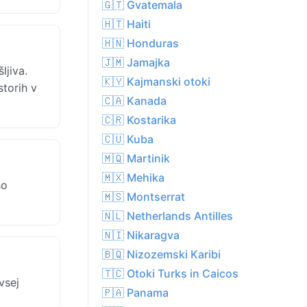
🇬🇹 Gvatemala
🇭🇹 Haiti
🇭🇳 Honduras
🇯🇲 Jamajka
ljiva.
🇰🇾 Kajmanski otoki
storih v
🇨🇦 Kanada
🇨🇷 Kostarika
🇨🇺 Kuba
🇲🇶 Martinik
🇲🇽 Mehika
so
🇲🇸 Montserrat
🇳🇱 Netherlands Antilles
🇳🇮 Nikaragva
🇧🇶 Nizozemski Karibi
🇹🇨 Otoki Turks in Caicos
vsej
🇵🇦 Panama