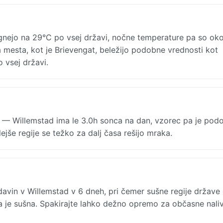
gnejo na 29°C po vsej državi, nočne temperature pa so oko
 mesta, kot je Brievengat, beležijo podobne vrednosti kot
 vsej državi.
h — Willemstad ima le 3.0h sonca na dan, vzorec pa je pod
lejše regije se težko za dalj časa rešijo mraka.
in v Willemstad v 6 dneh, pri čemer sušne regije države 
 pa je sušna. Spakirajte lahko dežno opremo za občasne naliv