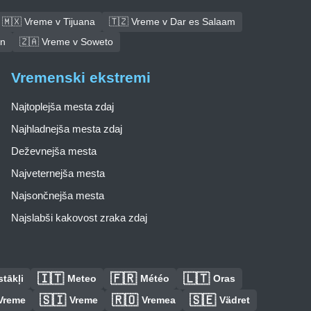
🇲🇽 Vreme v Tijuana
🇹🇿 Vreme v Dar es Salaam
an
🇿🇦 Vreme v Soweto
Vremenski ekstremi
Najtoplejša mesta zdaj
Najhladnejša mesta zdaj
Deževnejša mesta
Najveternejša mesta
Najsončnejša mesta
Najslabši kakovost zraka zdaj
🇮🇹
🇫🇷
🇱🇹
tākļi
Meteo
Météo
Oras
🇸🇮
🇷🇴
🇸🇪
Vreme
Vreme
Vremea
Vädret