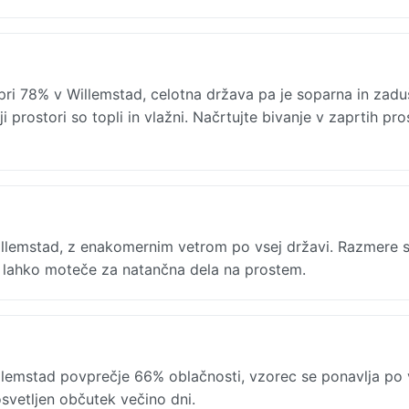
ri 78% v Willemstad, celotna država pa je soparna in zaduš
 prostori so topli in vlažni. Načrtujte bivanje v zaprtih pro
Willemstad, z enakomernim vetrom po vsej državi. Razmere 
so lahko moteče za natančna dela na prostem.
lemstad povprečje 66% oblačnosti, vzorec se ponavlja po 
osvetljen občutek večino dni.