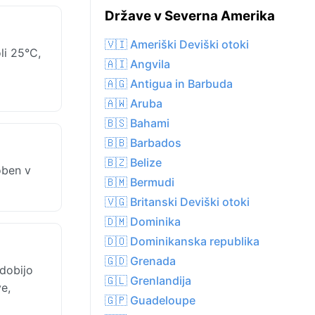
Države v Severna Amerika
🇻🇮 Ameriški Deviški otoki
li 25°C,
🇦🇮 Angvila
🇦🇬 Antigua in Barbuda
🇦🇼 Aruba
🇧🇸 Bahami
🇧🇧 Barbados
🇧🇿 Belize
oben v
🇧🇲 Bermudi
🇻🇬 Britanski Deviški otoki
🇩🇲 Dominika
🇩🇴 Dominikanska republika
🇬🇩 Grenada
dobijo
🇬🇱 Grenlandija
e,
🇬🇵 Guadeloupe