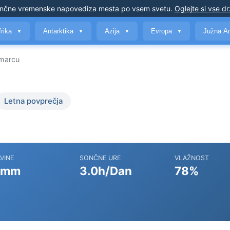
nčne vremenske napovedi
za mesta po vsem svetu
.
Oglejte si vse d
frika
Antarktika
Azija
Evropa
Južna A
▼
▼
▼
▼
marcu
Letna povprečja
VINE
SONČNE URE
VLAŽNOST
 mm
3.0h/Dan
78%