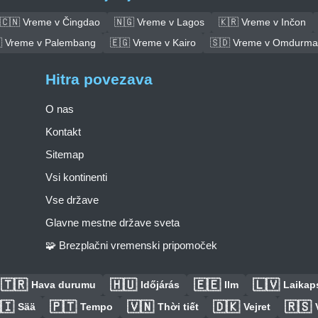
🇨🇳 Vreme v Čingdao
🇳🇬 Vreme v Lagos
🇰🇷 Vreme v Inčon
 Vreme v Palembang
🇪🇬 Vreme v Kairo
🇸🇩 Vreme v Omdurm
Hitra povezava
O nas
Kontakt
Sitemap
Vsi kontinenti
Vse države
Glavne mestne države sveta
🧩 Brezplačni vremenski pripomoček
🇹🇷
🇭🇺
🇪🇪
🇱🇻
Hava durumu
Időjárás
Ilm
Laikaps
🇮
🇵🇹
🇻🇳
🇩🇰
🇷🇸
Sää
Tempo
Thời tiết
Vejret