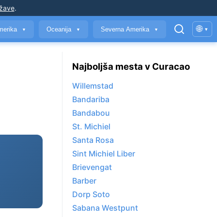
ržave
.
🌐
merika
Oceanija
Severna Amerika
▾
▼
▼
▼
Najboljša mesta v Curacao
Willemstad
Bandariba
Bandabou
St. Michiel
Santa Rosa
Sint Michiel Liber
Brievengat
Barber
Dorp Soto
Sabana Westpunt