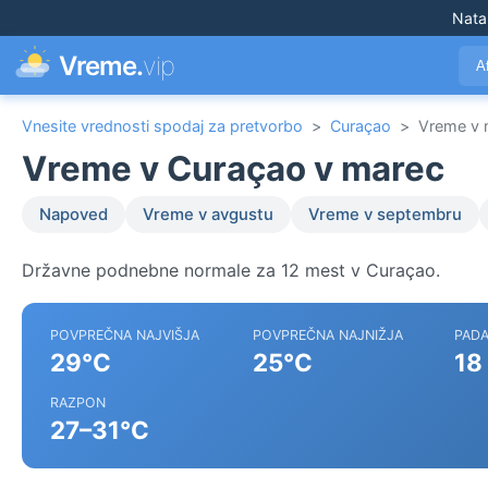
Nata
Vreme.
vip
A
Vnesite vrednosti spodaj za pretvorbo
>
Curaçao
>
Vreme v 
Vreme v Curaçao v marec
Napoved
Vreme v avgustu
Vreme v septembru
Državne podnebne normale za 12 mest v Curaçao.
POVPREČNA NAJVIŠJA
POVPREČNA NAJNIŽJA
PADA
29°C
25°C
18
RAZPON
27–31°C