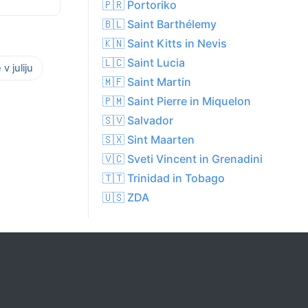
🇵🇷 Portoriko
🇧🇱 Saint Barthélemy
🇰🇳 Saint Kitts in Nevis
🇱🇨 Saint Lucia
v juliju
🇲🇫 Saint Martin
🇵🇲 Saint Pierre in Miquelon
🇸🇻 Salvador
🇸🇽 Sint Maarten
🇻🇨 Sveti Vincent in Grenadini
🇹🇹 Trinidad in Tobago
🇺🇸 ZDA