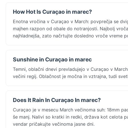
How Hot Is Curaçao in marec?
Enotna vročina v Curaçao v March: povprečja se dvi
majhen razpon od obale do notranjosti. Najbolj vroča
najhladnejša, zato načrtujte dosledno vroče vreme po
Sunshine in Curaçao in marec
Temni, oblačni dnevi prevladujejo v Curaçao v Marc
večini regij. Oblačnost je močna in vztrajna, tudi svet
Does It Rain In Curaçao In marec?
Curaçao je v mesecu March večinoma suh: 18mm padav
še manj. Nalivi so kratki in redki, država kot celota
vendar pričakujte večinoma jasne dni.