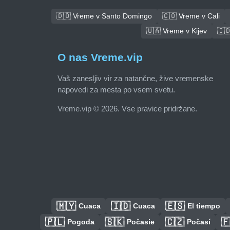
🇩🇴 Vreme v Santo Domingo
🇨🇴 Vreme v Cali
🇺🇦 Vreme v Kijev
🇮
O nas Vreme.vip
Vaš zanesljiv vir za natančne, žive vremenske
napovedi za mesta po vsem svetu.
Vreme.vip © 2026. Vse pravice pridržane.
🇲🇾
🇮🇩
🇪🇸
Cuaca
Cuaca
El tiempo
🇵🇱
🇸🇰
🇨🇿

Pogoda
Počasie
Počasí