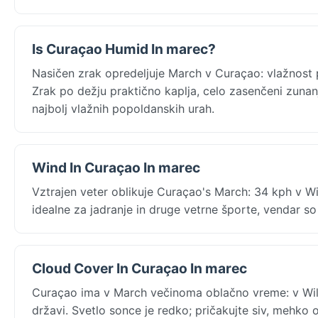
Is Curaçao Humid In marec?
Nasičen zrak opredeljuje March v Curaçao: vlažnost p
Zrak po dežju praktično kaplja, celo zasenčeni zunanji
najbolj vlažnih popoldanskih urah.
Wind In Curaçao In marec
Vztrajen veter oblikuje Curaçao's March: 34 kph v 
idealne za jadranje in druge vetrne športe, vendar 
Cloud Cover In Curaçao In marec
Curaçao ima v March večinoma oblačno vreme: v Wil
državi. Svetlo sonce je redko; pričakujte siv, mehko 