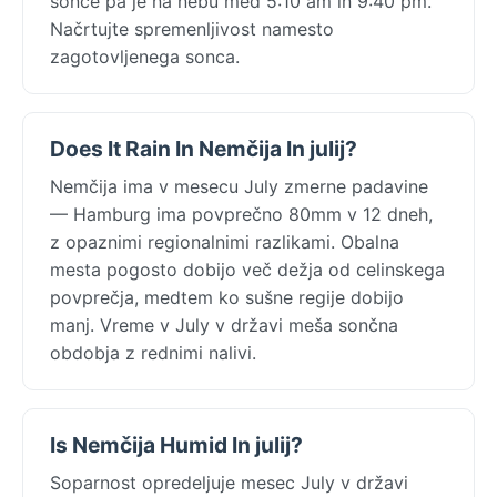
sonce pa je na nebu med 5:10 am in 9:40 pm.
Načrtujte spremenljivost namesto
zagotovljenega sonca.
Does It Rain In Nemčija In julij?
Nemčija ima v mesecu July zmerne padavine
— Hamburg ima povprečno 80mm v 12 dneh,
z opaznimi regionalnimi razlikami. Obalna
mesta pogosto dobijo več dežja od celinskega
povprečja, medtem ko sušne regije dobijo
manj. Vreme v July v državi meša sončna
obdobja z rednimi nalivi.
Is Nemčija Humid In julij?
Soparnost opredeljuje mesec July v državi