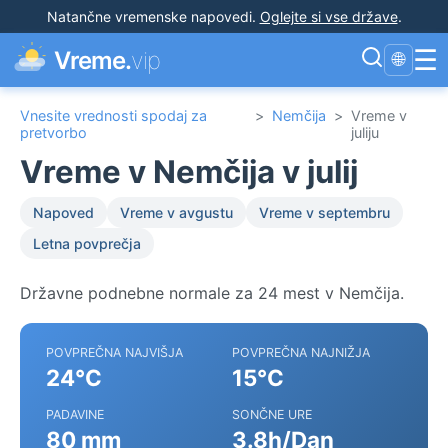
Natančne vremenske napovedi
.
Oglejte si vse države
.
☰
Vreme.
vip
🌐
Vnesite vrednosti spodaj za
>
Nemčija
>
Vreme v
pretvorbo
juliju
Vreme v Nemčija v julij
Napoved
Vreme v avgustu
Vreme v septembru
Letna povprečja
Državne podnebne normale za 24 mest v Nemčija.
POVPREČNA NAJVIŠJA
POVPREČNA NAJNIŽJA
24°C
15°C
PADAVINE
SONČNE URE
80 mm
3.8h/Dan