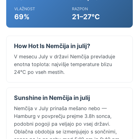
VLAŽNOST
RAZPON
69%
21–27°C
How Hot Is Nemčija in julij?
V mesecu July v državi Nemčija prevladuje
enotna toplota: najvišje temperature blizu
24°C po vseh mestih.
Sunshine in Nemčija in julij
Nemčija v July prinaša mešano nebo —
Hamburg v povprečju prejme 3.8h sonca,
podobni pogoji pa veljajo po vsej državi.
Oblačna obdobja se izmenjujejo s sončnimi,