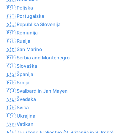
🇵🇱 Poljska
🇵🇹 Portugalska
🇸🇮 Republika Slovenija
🇷🇴 Romunija
🇷🇺 Rusija
🇸🇲 San Marino
🇷🇸 Serbia and Montenegro
🇸🇰 Slovaška
🇪🇸 Španija
🇷🇸 Srbija
🇸🇯 Svalbard in Jan Mayen
🇸🇪 Švedska
🇨🇭 Švica
🇺🇦 Ukrajina
🇻🇦 Vatikan
🇬🇧 Združeno kraljestvo (V. Britanija in S. Irska)