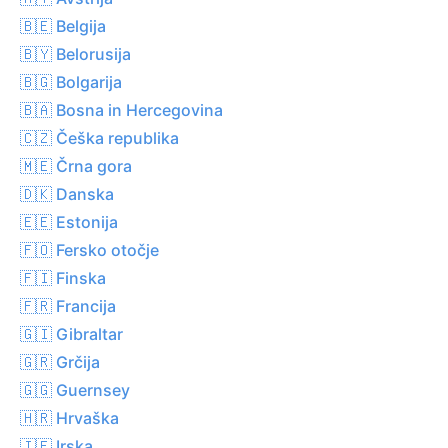
🇧🇪 Belgija
🇧🇾 Belorusija
🇧🇬 Bolgarija
🇧🇦 Bosna in Hercegovina
🇨🇿 Češka republika
🇲🇪 Črna gora
🇩🇰 Danska
🇪🇪 Estonija
🇫🇴 Fersko otočje
🇫🇮 Finska
🇫🇷 Francija
🇬🇮 Gibraltar
🇬🇷 Grčija
🇬🇬 Guernsey
🇭🇷 Hrvaška
🇮🇪 Irska