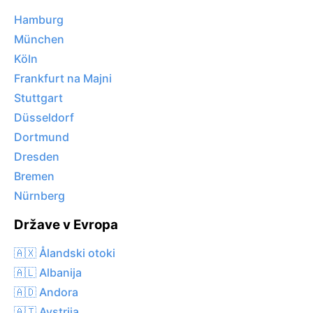
Hamburg
München
Köln
Frankfurt na Majni
Stuttgart
Düsseldorf
Dortmund
Dresden
Bremen
Nürnberg
Države v Evropa
🇦🇽 Ålandski otoki
🇦🇱 Albanija
🇦🇩 Andora
🇦🇹 Avstrija