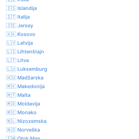
🇮🇸 Islandija
🇮🇹 Italija
🇯🇪 Jersey
🇽🇰 Kosovo
🇱🇻 Latvija
🇱🇮 Lihtenštajn
🇱🇹 Litva
🇱🇺 Luksemburg
🇭🇺 Madžarska
🇲🇰 Makedonija
🇲🇹 Malta
🇲🇩 Moldavija
🇲🇨 Monako
🇳🇱 Nizozemska
🇳🇴 Norveška
🇮🇲 Otok Man