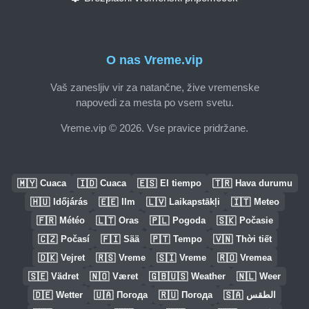
O nas Vreme.vip
Vaš zanesljiv vir za natančne, žive vremenske
napovedi za mesta po vsem svetu.
Vreme.vip © 2026. Vse pravice pridržane.
🇲🇾
🇮🇩
🇪🇸
🇹🇷
Cuaca
Cuaca
El tiempo
Hava durumu
🇭🇺
🇪🇪
🇱🇻
🇮🇹
Időjárás
Ilm
Laikapstākļi
Meteo
🇫🇷
🇱🇹
🇵🇱
🇸🇰
Météo
Oras
Pogoda
Počasie
🇨🇿
🇫🇮
🇵🇹
🇻🇳
Počasí
Sää
Tempo
Thời tiết
🇩🇰
🇷🇸
🇸🇮
🇷🇴
Vejret
Vreme
Vreme
Vremea
🇸🇪
🇳🇴
🇬🇧🇺🇸
🇳🇱
Vädret
Været
Weather
Weer
🇩🇪
🇺🇦
🇷🇺
🇸🇦
Wetter
Погода
Погода
الطقس