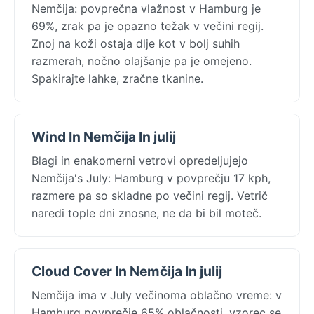
Nemčija: povprečna vlažnost v Hamburg je
69%, zrak pa je opazno težak v večini regij.
Znoj na koži ostaja dlje kot v bolj suhih
razmerah, nočno olajšanje pa je omejeno.
Spakirajte lahke, zračne tkanine.
Wind In Nemčija In julij
Blagi in enakomerni vetrovi opredeljujejo
Nemčija's July: Hamburg v povprečju 17 kph,
razmere pa so skladne po večini regij. Vetrič
naredi tople dni znosne, ne da bi bil moteč.
Cloud Cover In Nemčija In julij
Nemčija ima v July večinoma oblačno vreme: v
Hamburg povprečje 65% oblačnosti, vzorec se