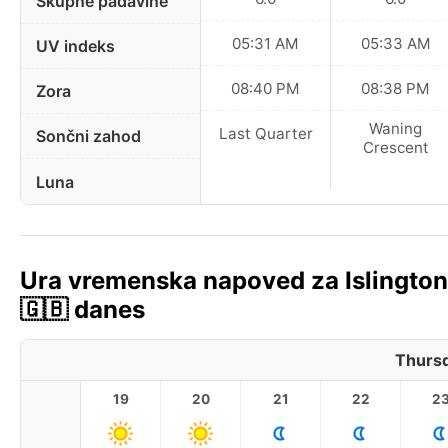
Skupne padavine
05:31 AM
05:33 AM
UV indeks
08:40 PM
08:38 PM
Zora
Waning
Last Quarter
Sončni zahod
Crescent
Luna
Ura vremenska napoved za Islington, 
🇬🇧 danes
Thursd
19
20
21
22
2