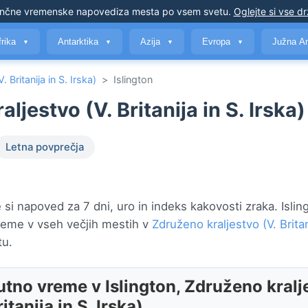
nčne vremenske napovedi
za mesta po vsem svetu
.
Oglejte si vse d
frika
Antarktika
Azija
Evropa
Južna A
▼
▼
▼
▼
 Britanija in S. Irska)
>
Islington
ljestvo (V. Britanija in S. Irska)
Letna povprečja
si napoved za 7 dni, uro in indeks kakovosti zraka. Isling
reme v vseh večjih mestih v
Združeno kraljestvo (V. Britan
u.
utno vreme v Islington, Združeno kralj
ritanija in S. Irska)