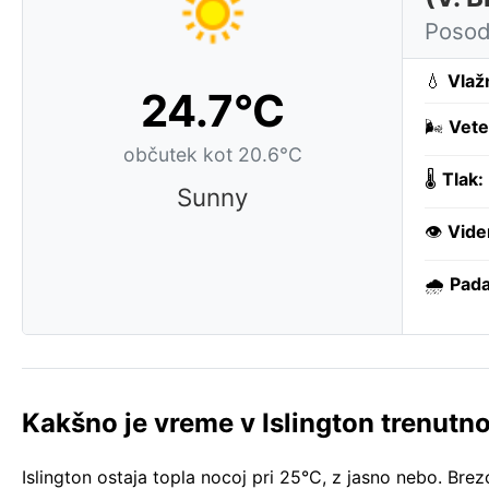
Posod
💧
Vlaž
24.7°C
🌬️
Vete
občutek kot 20.6°C
🌡️
Tlak:
Sunny
👁️
Vide
🌧️
Pada
Kakšno je vreme v Islington trenutn
Islington ostaja topla nocoj pri 25°C, z jasno nebo. Br