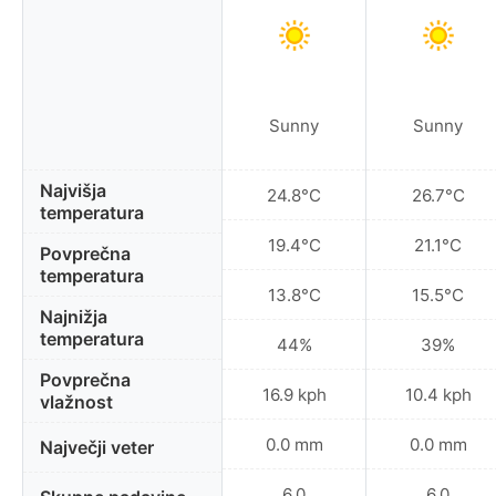
Sunny
Sunny
Najvišja
24.8°C
26.7°C
temperatura
19.4°C
21.1°C
Povprečna
temperatura
13.8°C
15.5°C
Najnižja
temperatura
44%
39%
Povprečna
16.9 kph
10.4 kph
vlažnost
0.0 mm
0.0 mm
Največji veter
6.0
6.0