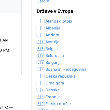
Cardiff
Države v Evropa
🇦🇽 Ålandski otoki
🇦🇱 Albanija
🇦🇩 Andora
1 AM
🇦🇹 Avstrija
🇧🇪 Belgija
40 PM
🇧🇾 Belorusija
🇧🇬 Bolgarija
🇧🇦 Bosna in Hercegovina
🇨🇿 Češka republika
🇲🇪 Črna gora
🇩🇰 Danska
🇪🇪 Estonija
🇫🇴 Fersko otočje
a 21°C —