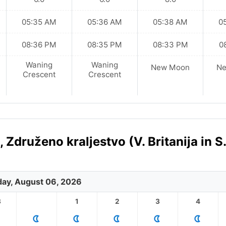
05:35 AM
05:36 AM
05:38 AM
0
08:36 PM
08:35 PM
08:33 PM
0
Waning
Waning
New Moon
N
Crescent
Crescent
Združeno kraljestvo (V. Britanija in S.
ay, August 06, 2026
3
1
2
3
4