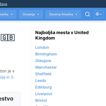
ržave
.
🌐
merika
Oceanija
Severna Amerika
▾
▼
▼
▼
Najboljša mesta v United
 🇬🇧
Kingdom
London
Birmingham
Glasgow
Manchester
ton je v
Sheffield
ija in S.
Leeds
Edinburg
Liverpool
estvo
Bristol