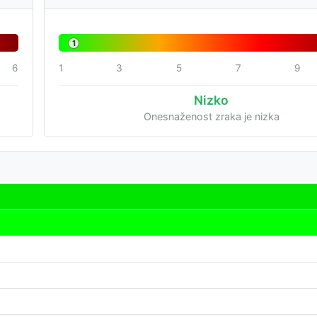
1
6
1
3
5
7
9
Nizko
Onesnaženost zraka je nizka