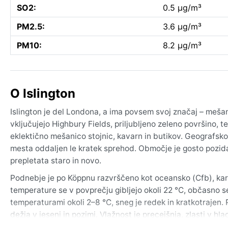
SO2:
0.5 µg/m³
PM2.5:
3.6 µg/m³
PM10:
8.2 µg/m³
O Islington
Islington je del Londona, a ima povsem svoj značaj – meša
vključujejo Highbury Fields, priljubljeno zeleno površino, te
eklektično mešanico stojnic, kavarn in butikov. Geografsk
mesta oddaljen le kratek sprehod. Območje je gosto pozidano
prepletata staro in novo.
Podnebje je po Köppnu razvrščeno kot oceansko (Cfb), kar 
temperature se v povprečju gibljejo okoli 22 °C, občasno s
temperaturami okoli 2–8 °C, sneg je redek in kratkotrajen.
dežja v jeseni in pozimi. Vlažnost je precejšnja, zlasti v hl
lahke majice in zračne tkanine za poletje, toplo jakno in dež