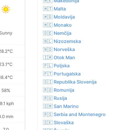
🇲🇰 Makedonija
🇲🇹 Malta
🇲🇩 Moldavija
🇲🇨 Monako
🇩🇪 Nemčija
Sunny
Sunny
🇳🇱 Nizozemska
🇳🇴 Norveška
28.2°C
35.4°C
🇮🇲 Otok Man
23.1°C
27.1°C
🇵🇱 Poljska
🇵🇹 Portugalska
18.4°C
19.6°C
🇸🇮 Republika Slovenija
🇷🇴 Romunija
58%
46%
🇷🇺 Rusija
9.1 kph
11.2 kph
🇸🇲 San Marino
🇷🇸 Serbia and Montenegro
0.0 mm
0.0 mm
🇸🇰 Slovaška
7.0
9.0