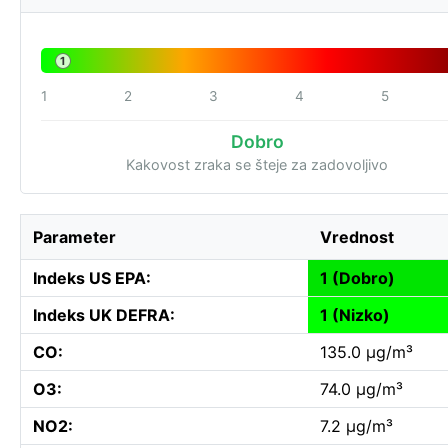
1
1
2
3
4
5
Dobro
Kakovost zraka se šteje za zadovoljivo
Parameter
Vrednost
Indeks US EPA:
1 (Dobro)
Indeks UK DEFRA:
1 (Nizko)
CO:
135.0 µg/m³
O3:
74.0 µg/m³
NO2:
7.2 µg/m³