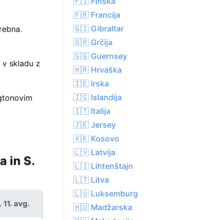
🇫🇮 Finska
🇫🇷 Francija
🇬🇮 Gibraltar
rebna.
🇬🇷 Grčija
🇬🇬 Guernsey
 v skladu z
🇭🇷 Hrvaška
🇮🇪 Irska
🇮🇸 Islandija
ngtonovim
🇮🇹 Italija
🇯🇪 Jersey
🇽🇰 Kosovo
🇱🇻 Latvija
 in S.
🇱🇮 Lihtenštajn
🇱🇹 Litva
🇱🇺 Luksemburg
. 11. avg.
sre. 12. avg.
🇭🇺 Madžarska