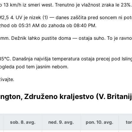
jo 13 km/h iz smeri west. Trenutno je vlažnost zraka le 23%.
M2,5 4. UV je nizek (1) — danes zaščita pred soncem ni pot
 vzhod ob 05:31 AM do zahoda ob 08:40 PM.
 mm. Dežnik lahko pustite doma — ostaja suho. To je ravno
5°C. Današnja najvišja temperatura ostaja precej pod Isli
 ogleda pod tem jasnim nebom.
ivajte.
ton, Združeno kraljestvo (V. Britanija
sob. 8. avg.
ned. 9. avg.
pon. 10. avg.
tor