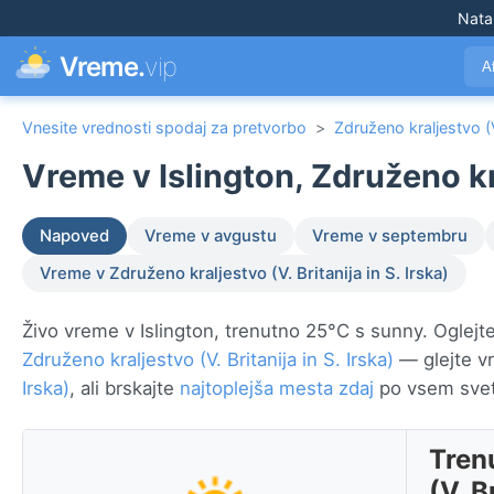
Nata
Vreme.
vip
A
Vnesite vrednosti spodaj za pretvorbo
>
Združeno kraljestvo (V.
Vreme v Islington, Združeno kra
Napoved
Vreme v avgustu
Vreme v septembru
Vreme v Združeno kraljestvo (V. Britanija in S. Irska)
Živo vreme v Islington, trenutno 25°C s sunny. Oglejte 
Združeno kraljestvo (V. Britanija in S. Irska)
— glejte v
Irska)
, ali brskajte
najtoplejša mesta zdaj
po vsem svet
Tren
(V. B