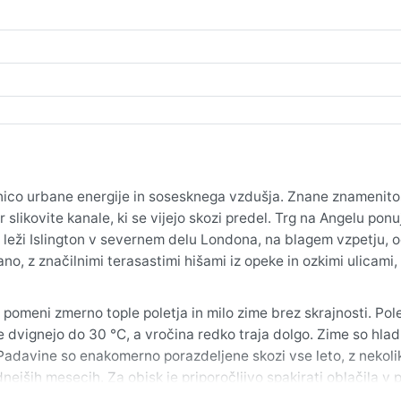
nico urbane energije in sosesknega vzdušja. Znane znamenito
r slikovite kanale, ki se vijejo skozi predel. Trg na Angelu ponu
o leži Islington v severnem delu Londona, na blagem vzpetju, 
, z značilnimi terasastimi hišami iz opeke in ozkimi ulicami, 
pomeni zmerno tople poletja in milo zime brez skrajnosti. Pol
e dvignejo do 30 °C, a vročina redko traja dolgo. Zime so hlad
 Padavine so enakomerno porazdeljene skozi vse leto, z nekoli
adnejših mesecih. Za obisk je priporočljivo spakirati oblačila v 
nik za jesen in zimo.