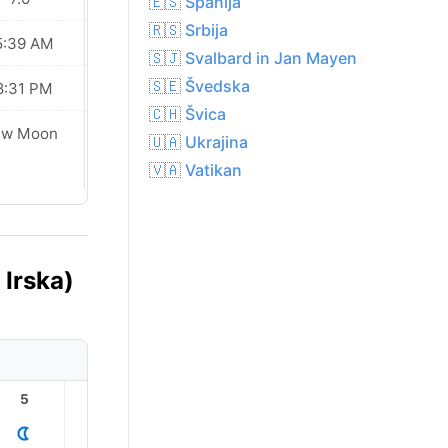
🇪🇸 Španija
🇷🇸 Srbija
5:39 AM
05:41 AM
🇸🇯 Svalbard in Jan Mayen
🇸🇪 Švedska
8:31 PM
08:29 PM
🇨🇭 Švica
ew Moon
New Moon
🇺🇦 Ukrajina
🇻🇦 Vatikan
 Irska)
5
6
7
8
9
10