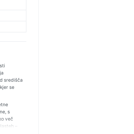
sti
ja
od središča
kjer se
etne
ne, s
ko več
plasteh –