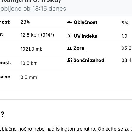
obljeno ob 18:15 danes
nost:
23%
☁️
Oblačnost:
8%
r:
12.6 kph (314°)
☀️
UV indeks:
1.0
🌅
Zora:
05:3
1021.0 mb
🌇
Sončni zahod:
08:
nost:
10.0 km
vine:
0.0 mm
o?
ezoblačno nočno nebo nad Islington trenutno. Oblecite se z