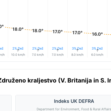
0°
18.0°
18.0°
17.0°
17.0°
16.0°
ež
2% Dež
2% Dež
2% Dež
3% Dež
3% Dež
↑
↑
↑
↑
↑
↑
km/h
10.0 km/h
7.0 km/h
7.0 km/h
8.0 km/h
6.0 km/h
druženo kraljestvo (V. Britanija in S. I
Indeks UK DEFRA
Department for Environment, Food & Rural Affair