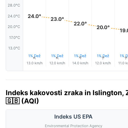
28.0°C
24.0°
24.0°C
23.0°
22.0°
20.0°
20.0°C
19.
17.0°C
13.0°C
1% Dež
1% Dež
1% Dež
1% Dež
1% D
↑
↑
↑
↑
13.0 km/h
12.0 km/h
14.0 km/h
12.0 km/h
11.0 
Indeks kakovosti zraka in Islington, Z
🇬🇧 (AQI)
Indeks US EPA
Environmental Protection Agency