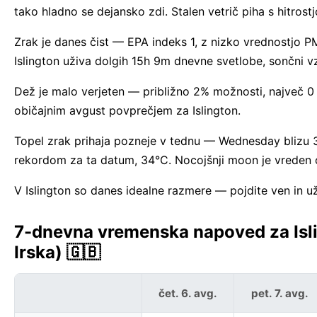
tako hladno se dejansko zdi. Stalen vetrič piha s hitrost
Zrak je danes čist — EPA indeks 1, z nizko vrednostjo P
Islington uživa dolgih 15h 9m dnevne svetlobe, sončni
Dež je malo verjeten — približno 2% možnosti, največ 0
običajnim avgust povprečjem za Islington.
Topel zrak prihaja pozneje v tednu — Wednesday blizu 3
rekordom za ta datum, 34°C. Nocojšnji moon je vreden
V Islington so danes idealne razmere — pojdite ven in už
7-dnevna vremenska napoved za Isling
Irska) 🇬🇧
čet. 6. avg.
pet. 7. avg.