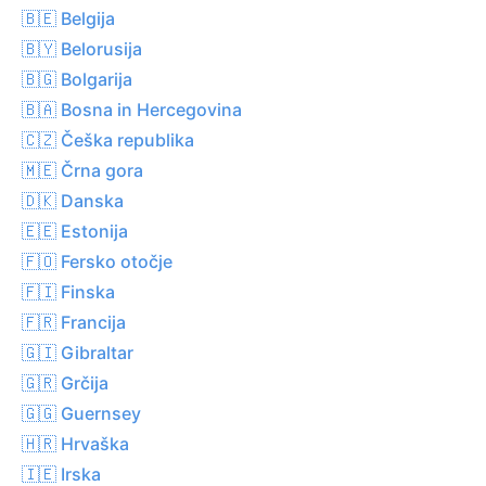
🇧🇪 Belgija
🇧🇾 Belorusija
🇧🇬 Bolgarija
🇧🇦 Bosna in Hercegovina
🇨🇿 Češka republika
🇲🇪 Črna gora
🇩🇰 Danska
🇪🇪 Estonija
🇫🇴 Fersko otočje
🇫🇮 Finska
🇫🇷 Francija
🇬🇮 Gibraltar
🇬🇷 Grčija
🇬🇬 Guernsey
🇭🇷 Hrvaška
🇮🇪 Irska