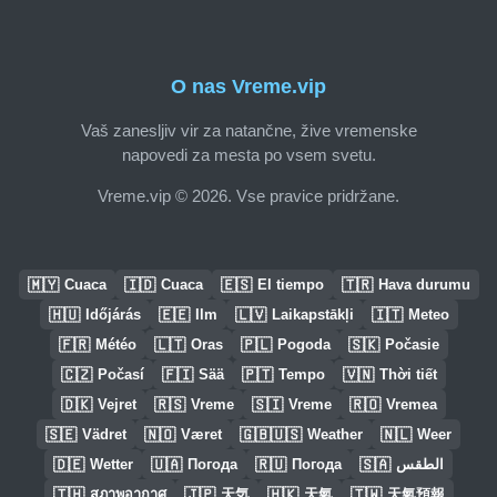
O nas Vreme.vip
Vaš zanesljiv vir za natančne, žive vremenske
napovedi za mesta po vsem svetu.
Vreme.vip © 2026. Vse pravice pridržane.
🇲🇾
🇮🇩
🇪🇸
🇹🇷
Cuaca
Cuaca
El tiempo
Hava durumu
🇭🇺
🇪🇪
🇱🇻
🇮🇹
Időjárás
Ilm
Laikapstākļi
Meteo
🇫🇷
🇱🇹
🇵🇱
🇸🇰
Météo
Oras
Pogoda
Počasie
🇨🇿
🇫🇮
🇵🇹
🇻🇳
Počasí
Sää
Tempo
Thời tiết
🇩🇰
🇷🇸
🇸🇮
🇷🇴
Vejret
Vreme
Vreme
Vremea
🇸🇪
🇳🇴
🇬🇧🇺🇸
🇳🇱
Vädret
Været
Weather
Weer
🇩🇪
🇺🇦
🇷🇺
🇸🇦
Wetter
Погода
Погода
الطقس
🇹🇭
🇯🇵
🇭🇰
🇹🇼
สภาพอากาศ
天気
天氣
天氣預報