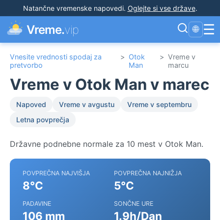
Natančne vremenske napovedi
.
Oglejte si vse države
.
☰
Vreme.
vip
🌐
Vnesite vrednosti spodaj za
>
Otok
>
Vreme v
pretvorbo
Man
marcu
Vreme v Otok Man v marec
Napoved
Vreme v avgustu
Vreme v septembru
Letna povprečja
Državne podnebne normale za 10 mest v Otok Man.
POVPREČNA NAJVIŠJA
POVPREČNA NAJNIŽJA
8°C
5°C
PADAVINE
SONČNE URE
106 mm
1.9h/Dan