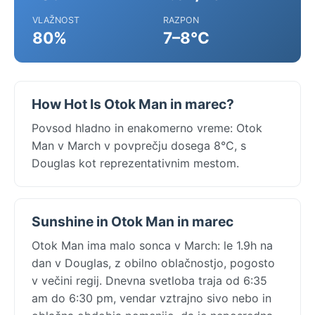
VLAŽNOST
RAZPON
80%
7–8°C
How Hot Is Otok Man in marec?
Povsod hladno in enakomerno vreme: Otok
Man v March v povprečju dosega 8°C, s
Douglas kot reprezentativnim mestom.
Sunshine in Otok Man in marec
Otok Man ima malo sonca v March: le 1.9h na
dan v Douglas, z obilno oblačnostjo, pogosto
v večini regij. Dnevna svetloba traja od 6:35
am do 6:30 pm, vendar vztrajno sivo nebo in