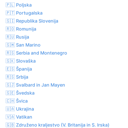
🇵🇱 Poljska
🇵🇹 Portugalska
🇸🇮 Republika Slovenija
🇷🇴 Romunija
🇷🇺 Rusija
🇸🇲 San Marino
🇷🇸 Serbia and Montenegro
🇸🇰 Slovaška
🇪🇸 Španija
🇷🇸 Srbija
🇸🇯 Svalbard in Jan Mayen
🇸🇪 Švedska
🇨🇭 Švica
🇺🇦 Ukrajina
🇻🇦 Vatikan
🇬🇧 Združeno kraljestvo (V. Britanija in S. Irska)