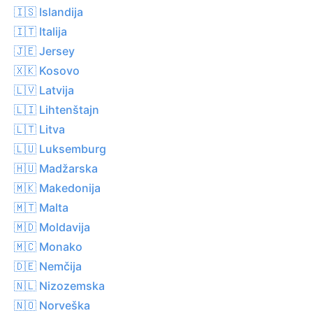
🇮🇸 Islandija
🇮🇹 Italija
🇯🇪 Jersey
🇽🇰 Kosovo
🇱🇻 Latvija
🇱🇮 Lihtenštajn
🇱🇹 Litva
🇱🇺 Luksemburg
🇭🇺 Madžarska
🇲🇰 Makedonija
🇲🇹 Malta
🇲🇩 Moldavija
🇲🇨 Monako
🇩🇪 Nemčija
🇳🇱 Nizozemska
🇳🇴 Norveška