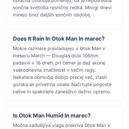
oblačna obdobja pomenijo, da je neposredna
sončna svetloba resnično redka. Mnogi dnevi
minejo brez daljših sončnih obdobij.
Does It Rain In Otok Man In marec?
Mokre razmere prevladujejo v Otok Man v
mesecu March — Douglas dobi 106mm
padavin v 16 dneh, pri čemer je dež skoraj
vsakodnevna značilnost v večini regij.
Nekatera območja dobijo precej več, zlasti
gorska ali privetrna obala. Načrtujte pogoste
nalive in spakirajte zanesljivo dežno opremo.
Is Otok Man Humid In marec?
Močna zadušljiva vlaga prekriva Otok Man v