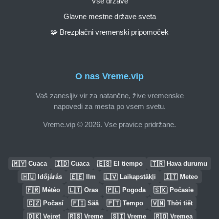
Vse države
Glavne mestne države sveta
🧩 Brezplačni vremenski pripomoček
O nas Vreme.vip
Vaš zanesljiv vir za natančne, žive vremenske
napovedi za mesta po vsem svetu.
Vreme.vip © 2026. Vse pravice pridržane.
🇲🇾
🇮🇩
🇪🇸
🇹🇷
Cuaca
Cuaca
El tiempo
Hava durumu
🇭🇺
🇪🇪
🇱🇻
🇮🇹
Időjárás
Ilm
Laikapstākļi
Meteo
🇫🇷
🇱🇹
🇵🇱
🇸🇰
Météo
Oras
Pogoda
Počasie
🇨🇿
🇫🇮
🇵🇹
🇻🇳
Počasí
Sää
Tempo
Thời tiết
🇩🇰
🇷🇸
🇸🇮
🇷🇴
Vejret
Vreme
Vreme
Vremea