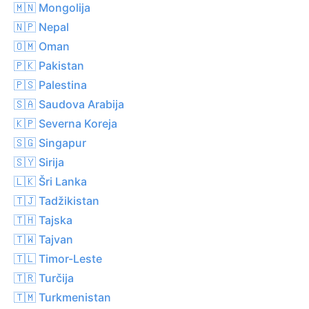
🇲🇳 Mongolija
🇳🇵 Nepal
🇴🇲 Oman
🇵🇰 Pakistan
🇵🇸 Palestina
🇸🇦 Saudova Arabija
🇰🇵 Severna Koreja
🇸🇬 Singapur
🇸🇾 Sirija
🇱🇰 Šri Lanka
🇹🇯 Tadžikistan
🇹🇭 Tajska
🇹🇼 Tajvan
🇹🇱 Timor-Leste
🇹🇷 Turčija
🇹🇲 Turkmenistan