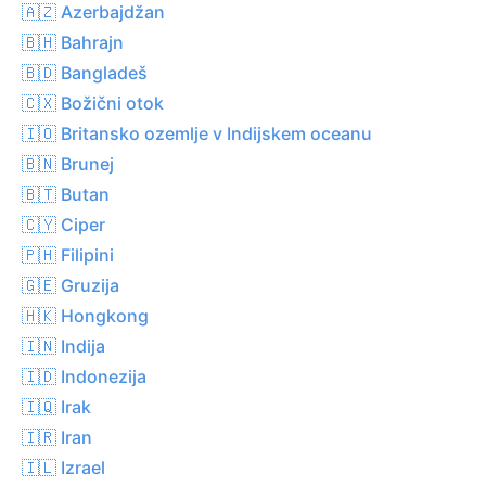
🇦🇿 Azerbajdžan
🇧🇭 Bahrajn
🇧🇩 Bangladeš
🇨🇽 Božični otok
🇮🇴 Britansko ozemlje v Indijskem oceanu
🇧🇳 Brunej
🇧🇹 Butan
🇨🇾 Ciper
🇵🇭 Filipini
🇬🇪 Gruzija
🇭🇰 Hongkong
🇮🇳 Indija
🇮🇩 Indonezija
🇮🇶 Irak
🇮🇷 Iran
🇮🇱 Izrael