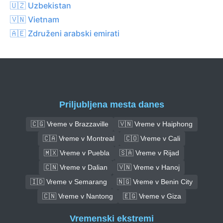
🇺🇿 Uzbekistan
🇻🇳 Vietnam
🇦🇪 Združeni arabski emirati
Priljubljena mesta danes
🇨🇬 Vreme v Brazzaville
🇻🇳 Vreme v Haiphong
🇨🇦 Vreme v Montreal
🇨🇴 Vreme v Cali
🇲🇽 Vreme v Puebla
🇸🇦 Vreme v Rijad
🇨🇳 Vreme v Dalian
🇻🇳 Vreme v Hanoj
🇮🇩 Vreme v Semarang
🇳🇬 Vreme v Benin City
🇨🇳 Vreme v Nantong
🇪🇬 Vreme v Giza
Vremenski ekstremi