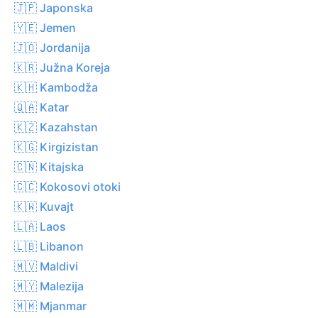
🇯🇵 Japonska
🇾🇪 Jemen
🇯🇴 Jordanija
🇰🇷 Južna Koreja
🇰🇭 Kambodža
🇶🇦 Katar
🇰🇿 Kazahstan
🇰🇬 Kirgizistan
🇨🇳 Kitajska
🇨🇨 Kokosovi otoki
🇰🇼 Kuvajt
🇱🇦 Laos
🇱🇧 Libanon
🇲🇻 Maldivi
🇲🇾 Malezija
🇲🇲 Mjanmar