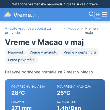
Natančne vremenske napovedi
.
Oglejte si vse države
.
☰
Vreme.
vip
🌐
Vnesite vrednosti spodaj za
>
Macao
>
Vreme v
pretvorbo
maju
Vreme v Macao v maj
Napoved
Vreme v avgustu
Vreme v septembru
Letna povprečja
Državne podnebne normale za 7 mest v Macao.
POVPREČNA NAJVIŠJA
POVPREČNA NAJNIŽJA
28°C
25°C
PADAVINE
SONČNE URE
271 mm
1.4h/Dan