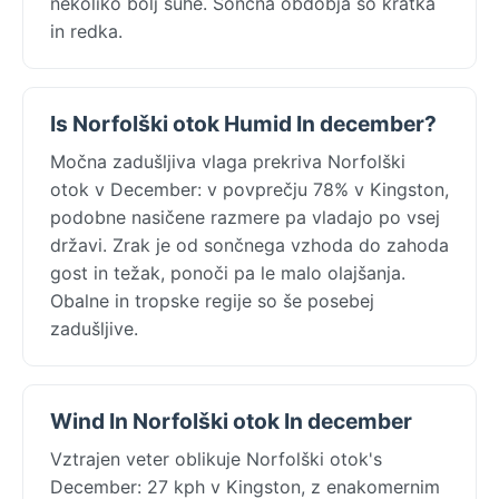
nekoliko bolj suhe. Sončna obdobja so kratka
in redka.
Is Norfolški otok Humid In december?
Močna zadušljiva vlaga prekriva Norfolški
otok v December: v povprečju 78% v Kingston,
podobne nasičene razmere pa vladajo po vsej
državi. Zrak je od sončnega vzhoda do zahoda
gost in težak, ponoči pa le malo olajšanja.
Obalne in tropske regije so še posebej
zadušljive.
Wind In Norfolški otok In december
Vztrajen veter oblikuje Norfolški otok's
December: 27 kph v Kingston, z enakomernim