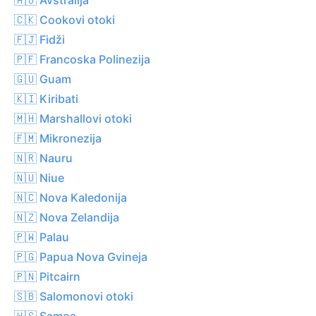
🇨🇰 Cookovi otoki
🇫🇯 Fidži
🇵🇫 Francoska Polinezija
🇬🇺 Guam
🇰🇮 Kiribati
🇲🇭 Marshallovi otoki
🇫🇲 Mikronezija
🇳🇷 Nauru
🇳🇺 Niue
🇳🇨 Nova Kaledonija
🇳🇿 Nova Zelandija
🇵🇼 Palau
🇵🇬 Papua Nova Gvineja
🇵🇳 Pitcairn
🇸🇧 Salomonovi otoki
🇼🇸 Samoa