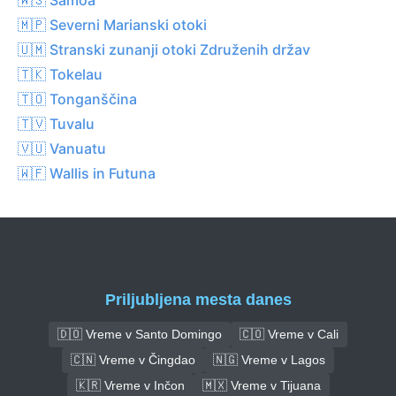
🇲🇵 Severni Marianski otoki
🇺🇲 Stranski zunanji otoki Združenih držav
🇹🇰 Tokelau
🇹🇴 Tonganščina
🇹🇻 Tuvalu
🇻🇺 Vanuatu
🇼🇫 Wallis in Futuna
Priljubljena mesta danes
🇩🇴 Vreme v Santo Domingo
🇨🇴 Vreme v Cali
🇨🇳 Vreme v Čingdao
🇳🇬 Vreme v Lagos
🇰🇷 Vreme v Inčon
🇲🇽 Vreme v Tijuana