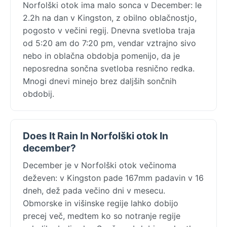
Norfolški otok ima malo sonca v December: le
2.2h na dan v Kingston, z obilno oblačnostjo,
pogosto v večini regij. Dnevna svetloba traja
od 5:20 am do 7:20 pm, vendar vztrajno sivo
nebo in oblačna obdobja pomenijo, da je
neposredna sončna svetloba resnično redka.
Mnogi dnevi minejo brez daljših sončnih
obdobij.
Does It Rain In Norfolški otok In
december?
December je v Norfolški otok večinoma
deževen: v Kingston pade 167mm padavin v 16
dneh, dež pada večino dni v mesecu.
Obmorske in višinske regije lahko dobijo
precej več, medtem ko so notranje regije