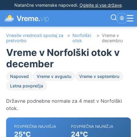
Natančne vremenske napovedi
.
Oglejte si vse države
.
☰
Vreme.
vip
🌐
Vnesite vrednosti spodaj za
>
Norfolški
>
Vreme v
pretvorbo
otok
decembru
Vreme v Norfolški otok v
december
Napoved
Vreme v avgustu
Vreme v septembru
Letna povprečja
Državne podnebne normale za 4 mest v Norfolški
otok.
POVPREČNA NAJVIŠJA
POVPREČNA NAJNIŽJA
25°C
24°C