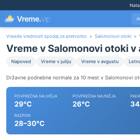
Nata
Vreme.
vip
A
Vnesite vrednosti spodaj za pretvorbo
>
Salomonovi otoki
>
Vreme v Salomonovi otoki v 
Napoved
Vreme v juliju
Vreme v avgustu
Letn
Državne podnebne normale za 10 mest v Salomonovi ot
POVPREČNA NAJVIŠJA
POVPREČNA NAJNIŽJA
PADA
29°C
26°C
34
RAZPON
28–30°C