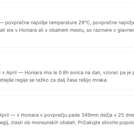
— povprečne najvišje temperature 29°C, povprečne najnižj
, ali ste v Honiara ali v obalnem mestu, so razmere v glavn
i v April — Honiara ima le 0.8h sonca na dan, vzorec pa j
etlejše regije se težko za dalj časa rešijo mraka.
April — v Honiara v povprečju pade 349mm dežja v 25 dne
egij, zlasti ob monsunskih obalah. Pričakujte silovite popo