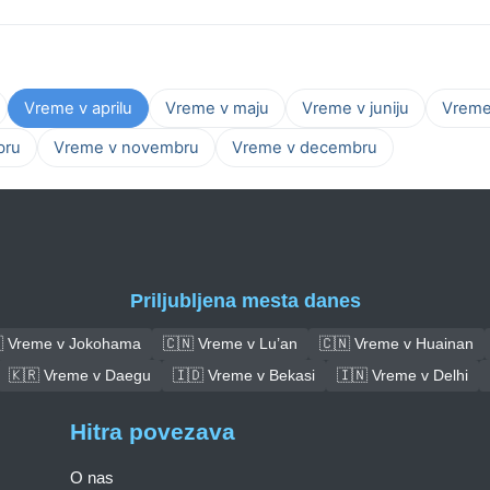
Vreme v aprilu
Vreme v maju
Vreme v juniju
Vreme 
bru
Vreme v novembru
Vreme v decembru
Priljubljena mesta danes
 Vreme v Jokohama
🇨🇳 Vreme v Lu’an
🇨🇳 Vreme v Huainan
🇰🇷 Vreme v Daegu
🇮🇩 Vreme v Bekasi
🇮🇳 Vreme v Delhi
Hitra povezava
O nas