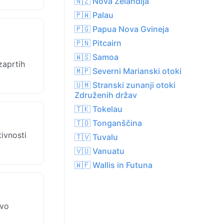
🇳🇿 Nova Zelandija
🇵🇼 Palau
🇵🇬 Papua Nova Gvineja
🇵🇳 Pitcairn
🇼🇸 Samoa
zaprtih
🇲🇵 Severni Marianski otoki
🇺🇲 Stranski zunanji otoki
Združenih držav
🇹🇰 Tokelau
🇹🇴 Tonganščina
ivnosti
🇹🇻 Tuvalu
🇻🇺 Vanuatu
🇼🇫 Wallis in Futuna
ivo