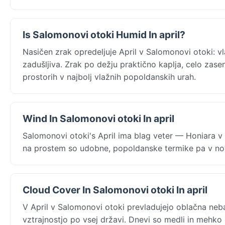
Is Salomonovi otoki Humid In april?
Nasičen zrak opredeljuje April v Salomonovi otoki: v
zadušljiva. Zrak po dežju praktično kaplja, celo zasenč
prostorih v najbolj vlažnih popoldanskih urah.
Wind In Salomonovi otoki In april
Salomonovi otoki's April ima blag veter — Honiara v
na prostem so udobne, popoldanske termike pa v notr
Cloud Cover In Salomonovi otoki In april
V April v Salomonovi otoki prevladujejo oblačna neb
vztrajnostjo po vsej državi. Dnevi so medli in mehko 