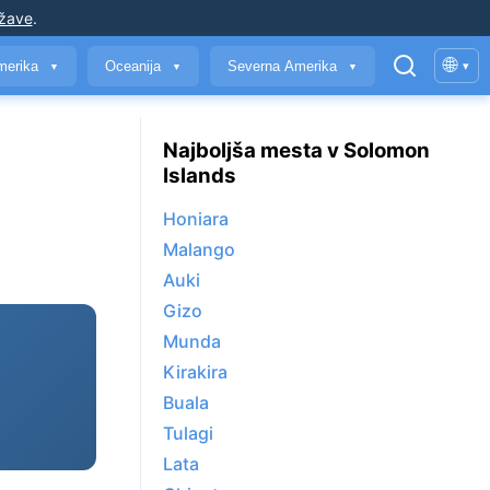
ržave
.
🌐
merika
Oceanija
Severna Amerika
▾
▼
▼
▼
Najboljša mesta v Solomon
Islands
Honiara
Malango
Auki
Gizo
Munda
Kirakira
Buala
Tulagi
Lata