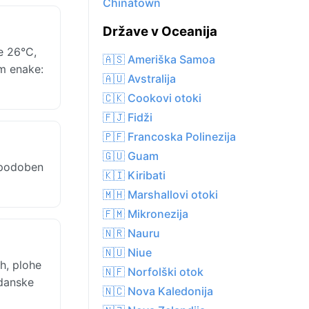
Chinatown
Države v Oceanija
e 26°C,
🇦🇸 Ameriška Samoa
em enake:
🇦🇺 Avstralija
🇨🇰 Cookovi otoki
🇫🇯 Fidži
🇵🇫 Francoska Polinezija
🇬🇺 Guam
e podoben
🇰🇮 Kiribati
🇲🇭 Marshallovi otoki
🇫🇲 Mikronezija
🇳🇷 Nauru
🇳🇺 Niue
h, plohe
🇳🇫 Norfolški otok
ldanske
🇳🇨 Nova Kaledonija