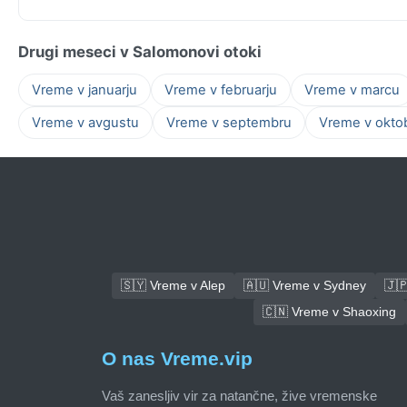
Drugi meseci v Salomonovi otoki
Vreme v januarju
Vreme v februarju
Vreme v marcu
Vreme v avgustu
Vreme v septembru
Vreme v okto
🇸🇾 Vreme v Alep
🇦🇺 Vreme v Sydney
🇯
🇨🇳 Vreme v Shaoxing
O nas Vreme.vip
Vaš zanesljiv vir za natančne, žive vremenske