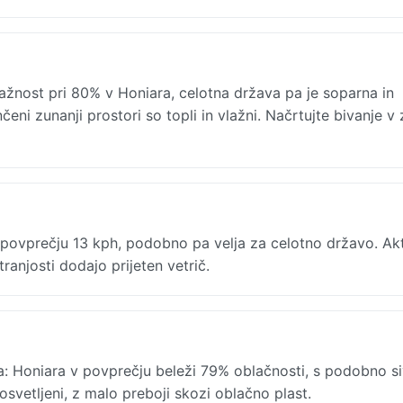
lažnost pri 80% v Honiara, celotna država pa je soparna in
eni zunanji prostori so topli in vlažni. Načrtujte bivanje v 
 povprečju 13 kph, podobno pa velja za celotno državo. Akt
anjosti dodajo prijeten vetrič.
a: Honiara v povprečju beleži 79% oblačnosti, s podobno s
osvetljeni, z malo preboji skozi oblačno plast.