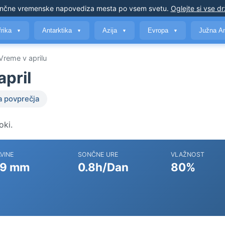
nčne vremenske napovedi
za mesta po vsem svetu
.
Oglejte si vse d
frika
Antarktika
Azija
Evropa
Južna A
▼
▼
▼
▼
Vreme v aprilu
april
a povprečja
oki.
VINE
SONČNE URE
VLAŽNOST
9 mm
0.8h/Dan
80%