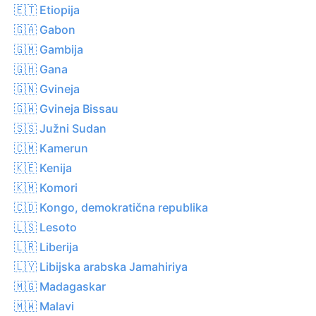
🇪🇹 Etiopija
🇬🇦 Gabon
🇬🇲 Gambija
🇬🇭 Gana
🇬🇳 Gvineja
🇬🇼 Gvineja Bissau
🇸🇸 Južni Sudan
🇨🇲 Kamerun
🇰🇪 Kenija
🇰🇲 Komori
🇨🇩 Kongo, demokratična republika
🇱🇸 Lesoto
🇱🇷 Liberija
🇱🇾 Libijska arabska Jamahiriya
🇲🇬 Madagaskar
🇲🇼 Malavi