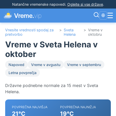
Natančne vremenske napovedi
.
Oglejte si vse države
.
☰
Vreme.
vip
🌐
Vnesite vrednosti spodaj za
>
Sveta
>
Vreme v
pretvorbo
Helena
oktobru
Vreme v Sveta Helena v
oktober
Napoved
Vreme v avgustu
Vreme v septembru
Letna povprečja
Državne podnebne normale za 15 mest v Sveta
Helena.
POVPREČNA NAJVIŠJA
POVPREČNA NAJNIŽJA
21°C
19°C