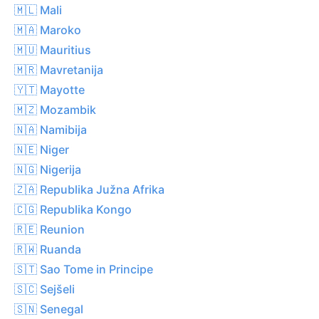
🇲🇱 Mali
🇲🇦 Maroko
🇲🇺 Mauritius
🇲🇷 Mavretanija
🇾🇹 Mayotte
🇲🇿 Mozambik
🇳🇦 Namibija
🇳🇪 Niger
🇳🇬 Nigerija
🇿🇦 Republika Južna Afrika
🇨🇬 Republika Kongo
🇷🇪 Reunion
🇷🇼 Ruanda
🇸🇹 Sao Tome in Principe
🇸🇨 Sejšeli
🇸🇳 Senegal