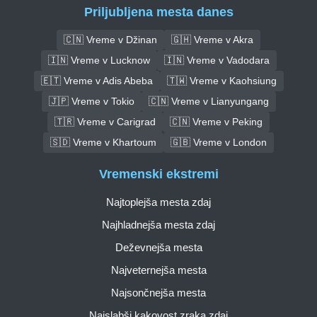
Priljubljena mesta danes
🇨🇳 Vreme v Džinan
🇬🇭 Vreme v Akra
🇮🇳 Vreme v Lucknow
🇮🇳 Vreme v Vadodara
🇪🇹 Vreme v Adis Abeba
🇹🇼 Vreme v Kaohsiung
🇯🇵 Vreme v Tokio
🇨🇳 Vreme v Lianyungang
🇹🇷 Vreme v Carigrad
🇨🇳 Vreme v Peking
🇸🇩 Vreme v Khartoum
🇬🇧 Vreme v London
Vremenski ekstremi
Najtoplejša mesta zdaj
Najhladnejša mesta zdaj
Deževnejša mesta
Najveternejša mesta
Najsončnejša mesta
Najslabši kakovost zraka zdaj