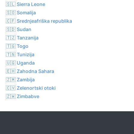
🇸🇱 Sierra Leone
🇸🇴 Somalija
🇨🇫 Srednjeafriška republika
🇸🇩 Sudan
🇹🇿 Tanzanija
🇹🇬 Togo
🇹🇳 Tunizija
🇺🇬 Uganda
🇪🇭 Zahodna Sahara
🇿🇲 Zambija
🇨🇻 Zelenortski otoki
🇿🇼 Zimbabve