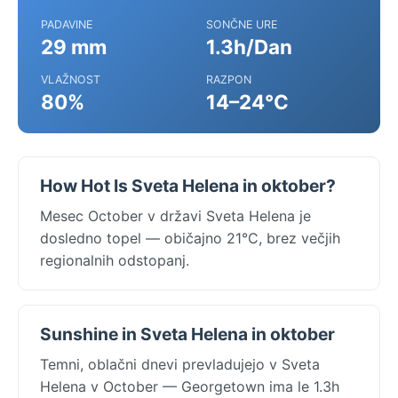
PADAVINE
SONČNE URE
29 mm
1.3h/Dan
VLAŽNOST
RAZPON
80%
14–24°C
How Hot Is Sveta Helena in oktober?
Mesec October v državi Sveta Helena je
dosledno topel — običajno 21°C, brez večjih
regionalnih odstopanj.
Sunshine in Sveta Helena in oktober
Temni, oblačni dnevi prevladujejo v Sveta
Helena v October — Georgetown ima le 1.3h