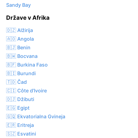
Sandy Bay
Države v Afrika
🇩🇿 Alžirija
🇦🇴 Angola
🇧🇯 Benin
🇧🇼 Bocvana
🇧🇫 Burkina Faso
🇧🇮 Burundi
🇹🇩 Čad
🇨🇮 Côte d’Ivoire
🇩🇯 Džibuti
🇪🇬 Egipt
🇬🇶 Ekvatorialna Gvineja
🇪🇷 Eritreja
🇸🇿 Esvatini