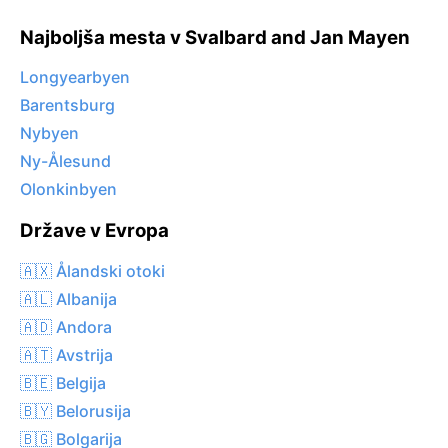
Najboljša mesta v Svalbard and Jan Mayen
Longyearbyen
Barentsburg
Nybyen
Ny-Ålesund
Olonkinbyen
Države v Evropa
🇦🇽 Ålandski otoki
🇦🇱 Albanija
🇦🇩 Andora
🇦🇹 Avstrija
🇧🇪 Belgija
🇧🇾 Belorusija
🇧🇬 Bolgarija