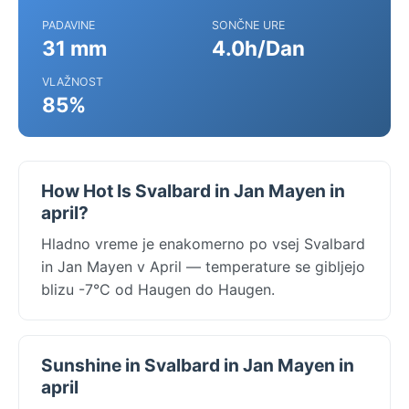
PADAVINE
SONČNE URE
31 mm
4.0h/Dan
VLAŽNOST
85%
How Hot Is Svalbard in Jan Mayen in
april?
Hladno vreme je enakomerno po vsej Svalbard
in Jan Mayen v April — temperature se gibljejo
blizu -7°C od Haugen do Haugen.
Sunshine in Svalbard in Jan Mayen in
april