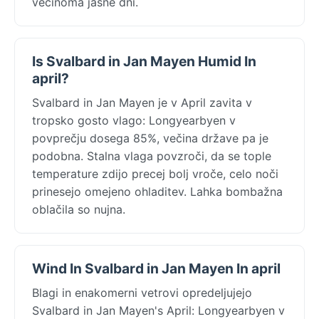
večinoma jasne dni.
Is Svalbard in Jan Mayen Humid In
april?
Svalbard in Jan Mayen je v April zavita v
tropsko gosto vlago: Longyearbyen v
povprečju dosega 85%, večina države pa je
podobna. Stalna vlaga povzroči, da se tople
temperature zdijo precej bolj vroče, celo noči
prinesejo omejeno ohladitev. Lahka bombažna
oblačila so nujna.
Wind In Svalbard in Jan Mayen In april
Blagi in enakomerni vetrovi opredeljujejo
Svalbard in Jan Mayen's April: Longyearbyen v