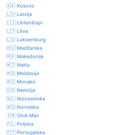
🇽🇰 Kosovo
🇱🇻 Latvija
🇱🇮 Lihtenštajn
🇱🇹 Litva
🇱🇺 Luksemburg
🇭🇺 Madžarska
🇲🇰 Makedonija
🇲🇹 Malta
🇲🇩 Moldavija
🇲🇨 Monako
🇩🇪 Nemčija
🇳🇱 Nizozemska
🇳🇴 Norveška
🇮🇲 Otok Man
🇵🇱 Poljska
🇵🇹 Portugalska