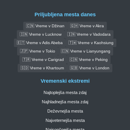
Priljubljena mesta danes
🇨🇳 Vreme v Džinan
🇬🇭 Vreme v Akra
🇮🇳 Vreme v Lucknow
🇮🇳 Vreme v Vadodara
🇪🇹 Vreme v Adis Abeba
🇹🇼 Vreme v Kaohsiung
🇯🇵 Vreme v Tokio
🇨🇳 Vreme v Lianyungang
🇹🇷 Vreme v Carigrad
🇨🇳 Vreme v Peking
🇸🇩 Vreme v Khartoum
🇬🇧 Vreme v London
Vremenski ekstremi
Najtoplejša mesta zdaj
Najhladnejša mesta zdaj
Deževnejša mesta
Najveternejša mesta
Najsončnejša mesta