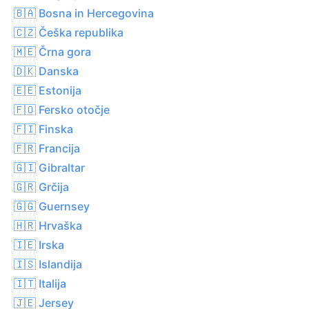
🇧🇦 Bosna in Hercegovina
🇨🇿 Češka republika
🇲🇪 Črna gora
🇩🇰 Danska
🇪🇪 Estonija
🇫🇴 Fersko otočje
🇫🇮 Finska
🇫🇷 Francija
🇬🇮 Gibraltar
🇬🇷 Grčija
🇬🇬 Guernsey
🇭🇷 Hrvaška
🇮🇪 Irska
🇮🇸 Islandija
🇮🇹 Italija
🇯🇪 Jersey