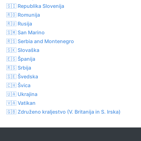
🇸🇮 Republika Slovenija
🇷🇴 Romunija
🇷🇺 Rusija
🇸🇲 San Marino
🇷🇸 Serbia and Montenegro
🇸🇰 Slovaška
🇪🇸 Španija
🇷🇸 Srbija
🇸🇪 Švedska
🇨🇭 Švica
🇺🇦 Ukrajina
🇻🇦 Vatikan
🇬🇧 Združeno kraljestvo (V. Britanija in S. Irska)