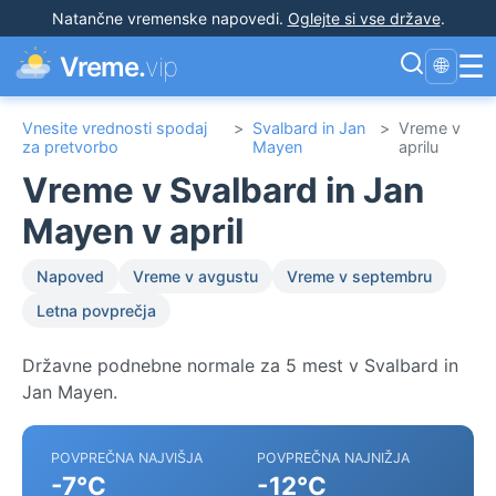
Natančne vremenske napovedi
.
Oglejte si vse države
.
☰
Vreme.
vip
🌐
Vnesite vrednosti spodaj
>
Svalbard in Jan
>
Vreme v
za pretvorbo
Mayen
aprilu
Vreme v Svalbard in Jan
Mayen v april
Napoved
Vreme v avgustu
Vreme v septembru
Letna povprečja
Državne podnebne normale za 5 mest v Svalbard in
Jan Mayen.
POVPREČNA NAJVIŠJA
POVPREČNA NAJNIŽJA
-7°C
-12°C