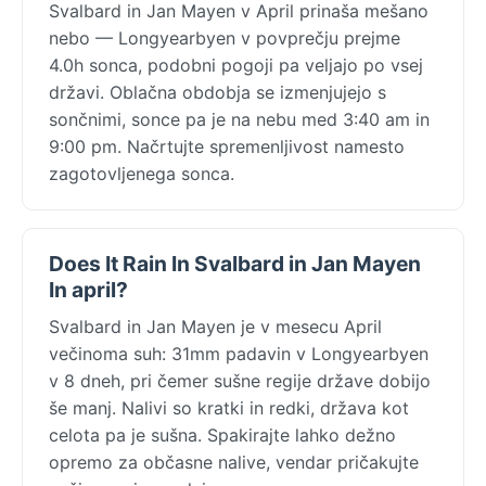
Svalbard in Jan Mayen v April prinaša mešano
nebo — Longyearbyen v povprečju prejme
4.0h sonca, podobni pogoji pa veljajo po vsej
državi. Oblačna obdobja se izmenjujejo s
sončnimi, sonce pa je na nebu med 3:40 am in
9:00 pm. Načrtujte spremenljivost namesto
zagotovljenega sonca.
Does It Rain In Svalbard in Jan Mayen
In april?
Svalbard in Jan Mayen je v mesecu April
večinoma suh: 31mm padavin v Longyearbyen
v 8 dneh, pri čemer sušne regije države dobijo
še manj. Nalivi so kratki in redki, država kot
celota pa je sušna. Spakirajte lahko dežno
opremo za občasne nalive, vendar pričakujte