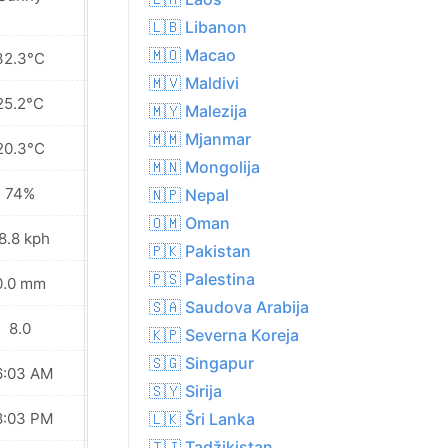
🇱🇧 Libanon
🇲🇴 Macao
32.3°C
32.1°C
🇲🇻 Maldivi
25.2°C
25.4°C
🇲🇾 Malezija
🇲🇲 Mjanmar
20.3°C
18.4°C
🇲🇳 Mongolija
74%
69%
🇳🇵 Nepal
🇴🇲 Oman
8.8 kph
28.1 kph
🇵🇰 Pakistan
🇵🇸 Palestina
0.0 mm
0.0 mm
🇸🇦 Saudova Arabija
8.0
8.0
🇰🇵 Severna Koreja
🇸🇬 Singapur
6:03 AM
06:04 AM
🇸🇾 Sirija
8:03 PM
08:02 PM
🇱🇰 Šri Lanka
🇹🇯 Tadžikistan