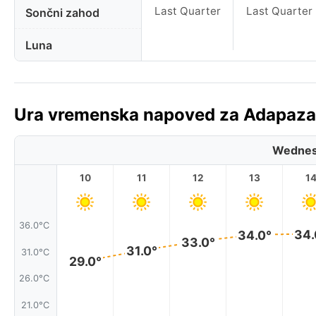
Last Quarter
Last Quarter
Sončni zahod
Luna
Ura vremenska napoved za Adapazarı
Wednes
10
11
12
13
1
36.0°C
34.
34.0°
33.0°
31.0°
31.0°C
29.0°
26.0°C
21.0°C