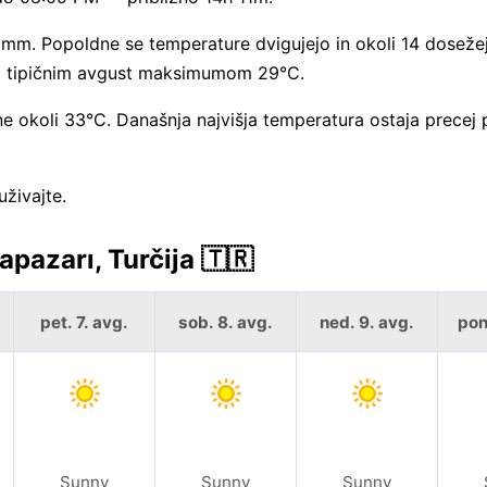
 mm. Popoldne se temperature dvigujejo in okoli 14 dosežej
ad tipičnim avgust maksimumom 29°C.
 okoli 33°C. Današnja najvišja temperatura ostaja precej
živajte.
azarı, Turčija 🇹🇷
pet. 7. avg.
sob. 8. avg.
ned. 9. avg.
pon
Sunny
Sunny
Sunny