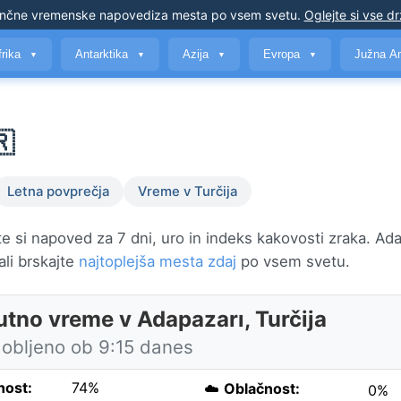
nčne vremenske napovedi
za mesta po vsem svetu
.
Oglejte si vse d
frika
Antarktika
Azija
Evropa
Južna A
▼
▼
▼
▼
🇷
Letna povprečja
Vreme v Turčija
 si napoved za 7 dni, uro in indeks kakovosti zraka. Ada
 ali brskajte
najtoplejša mesta zdaj
po vsem svetu.
utno vreme v Adapazarı, Turčija
obljeno ob 9:15 danes
nost:
74%
☁️
Oblačnost:
0%