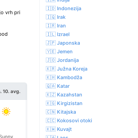
🇮🇩 Indonezija
o vrh pri
🇮🇶 Irak
🇮🇷 Iran
 pod
🇮🇱 Izrael
🇯🇵 Japonska
🇾🇪 Jemen
🇯🇴 Jordanija
🇰🇷 Južna Koreja
🇰🇭 Kambodža
🇶🇦 Katar
. 10. avg.
tor. 11. avg.
🇰🇿 Kazahstan
🇰🇬 Kirgizistan
🇨🇳 Kitajska
🇨🇨 Kokosovi otoki
🇰🇼 Kuvajt
Sunny
Sunny
🇱🇦 Laos