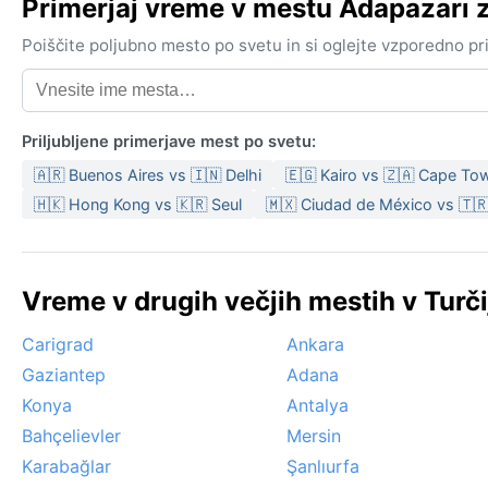
Primerjaj vreme v mestu Adapazarı
Poiščite poljubno mesto po svetu in si oglejte vzporedno p
Priljubljene primerjave mest po svetu:
🇦🇷 Buenos Aires vs 🇮🇳 Delhi
🇪🇬 Kairo vs 🇿🇦 Cape To
🇭🇰 Hong Kong vs 🇰🇷 Seul
🇲🇽 Ciudad de México vs 🇹🇷
Vreme v drugih večjih mestih v Turči
Carigrad
Ankara
Gaziantep
Adana
Konya
Antalya
Bahçelievler
Mersin
Karabağlar
Şanlıurfa