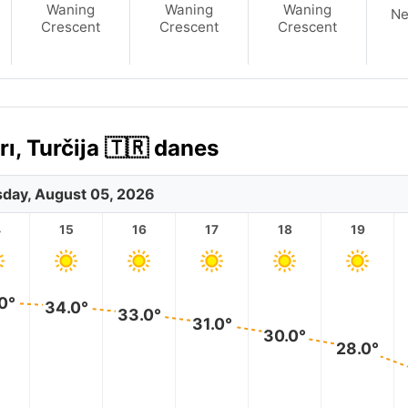
Waning
Waning
Waning
N
Crescent
Crescent
Crescent
, Turčija 🇹🇷 danes
day, August 05, 2026
4
15
16
17
18
19
0°
34.0°
33.0°
31.0°
30.0°
28.0°