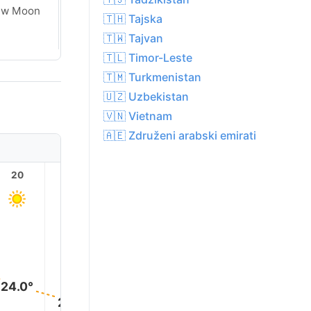
ew Moon
New Moon
🇹🇭 Tajska
🇹🇼 Tajvan
🇹🇱 Timor-Leste
🇹🇲 Turkmenistan
🇺🇿 Uzbekistan
🇻🇳 Vietnam
🇦🇪 Združeni arabski emirati
20
21
22
23
1
24.0°
21.0°
20.0°
20.0°
20.0°
19.0°