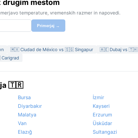
 z drugim mestom
rimerjavo temperature, vremenskih razmer in napovedi.
Primerjaj →
wn
🇲🇽 Ciudad de México vs 🇸🇬 Singapur
🇦🇪 Dubaj vs 🇹
 Carigrad
ja 🇹🇷
Bursa
İzmir
Diyarbakır
Kayseri
Malatya
Erzurum
Van
Üsküdar
Elazığ
Sultangazi