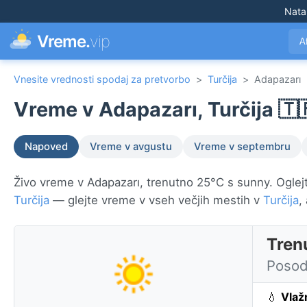
Nata
Vreme.
vip
A
Vnesite vrednosti spodaj za pretvorbo
>
Turčija
>
Adapazarı
Vreme v Adapazarı, Turčija 🇹
Napoved
Vreme v avgustu
Vreme v septembru
Živo vreme v Adapazarı, trenutno 25°C s sunny. Oglejte
Turčija
— glejte vreme v vseh večjih mestih v
Turčija
,
Tren
Posod
💧
Vlaž