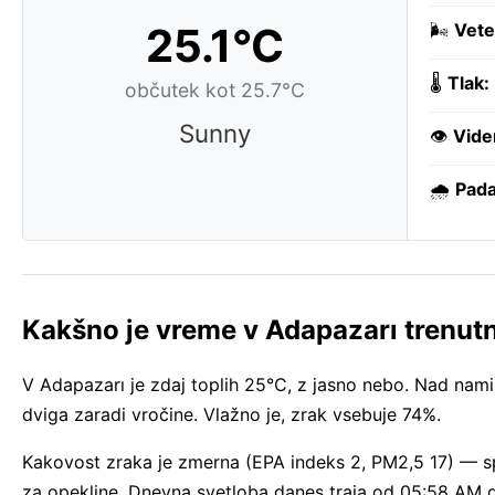
25.1°C
🌬️
Vete
🌡️
Tlak:
občutek kot 25.7°C
Sunny
👁️
Vide
🌧️
Pada
Kakšno je vreme v Adapazarı trenut
V Adapazarı je zdaj toplih 25°C, z jasno nebo. Nad nami 
dviga zaradi vročine. Vlažno je, zrak vsebuje 74%.
Kakovost zraka je zmerna (EPA indeks 2, PM2,5 17) — sp
za opekline. Dnevna svetloba danes traja od 05:58 AM 