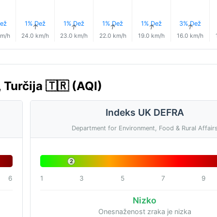
ež
1% Dež
1% Dež
1% Dež
1% Dež
3% Dež
↑
↑
↑
↑
↑
km/h
24.0 km/h
23.0 km/h
22.0 km/h
19.0 km/h
16.0 km/h
 Turčija 🇹🇷 (AQI)
Indeks UK DEFRA
Department for Environment, Food & Rural Affair
2
6
1
3
5
7
9
Nizko
Onesnaženost zraka je nizka