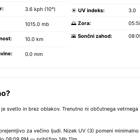
r:
3.6 kph (10°)
☀️
UV indeks:
3.0
🌅
Zora:
05:5
1015.0 mb
🌇
Sončni zahod:
08:0
nost:
10.0 km
vine:
0.0 mm
no?
je svetlo in brez oblakov. Trenutno ni občutnega vetrnega h
rejemljivo za večino ljudi. Nizek UV (3) pomeni minimalno
do 08:09 PM — približno 14h 11m.