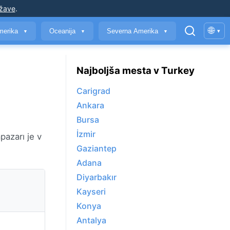
ržave
.
🌐
merika
Oceanija
Severna Amerika
▾
▼
▼
▼
Najboljša mesta v Turkey
Carigrad
Ankara
Bursa
İzmir
pazarı je v
Gaziantep
Adana
Diyarbakır
Kayseri
Konya
Antalya