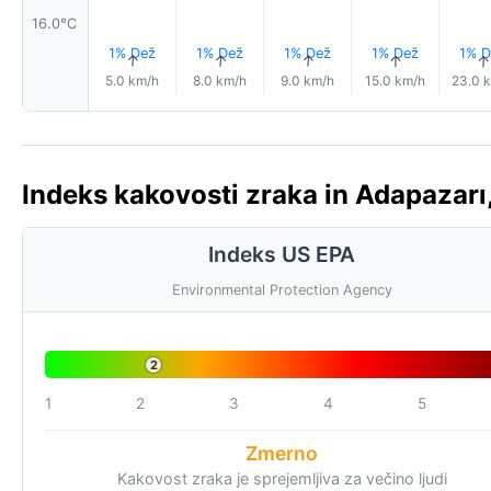
16.0°C
1% Dež
1% Dež
1% Dež
1% Dež
1% D
↑
↑
↑
↑
↑
5.0 km/h
8.0 km/h
9.0 km/h
15.0 km/h
23.0 
Indeks kakovosti zraka in Adapazarı,
Indeks US EPA
Environmental Protection Agency
2
1
2
3
4
5
Zmerno
Kakovost zraka je sprejemljiva za večino ljudi