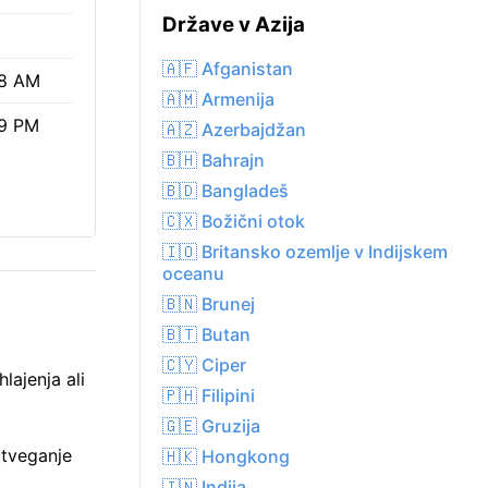
Države v Azija
🇦🇫 Afganistan
8 AM
🇦🇲 Armenija
9 PM
🇦🇿 Azerbajdžan
🇧🇭 Bahrajn
🇧🇩 Bangladeš
🇨🇽 Božični otok
🇮🇴 Britansko ozemlje v Indijskem
oceanu
🇧🇳 Brunej
🇧🇹 Butan
🇨🇾 Ciper
lajenja ali
🇵🇭 Filipini
🇬🇪 Gruzija
 tveganje
🇭🇰 Hongkong
🇮🇳 Indija