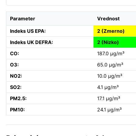
Parameter
Vrednost
Indeks US EPA:
2 (Zmerno)
Indeks UK DEFRA:
2 (Nizko)
CO:
187.0 µg/m³
O3:
65.0 µg/m³
NO2:
10.0 µg/m³
SO2:
4.1 µg/m³
PM2.5:
17.1 µg/m³
PM10:
24.1 µg/m³