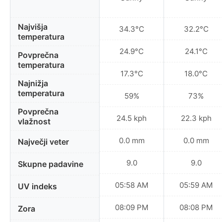
Najvišja
34.3°C
32.2°C
temperatura
24.9°C
24.1°C
Povprečna
temperatura
17.3°C
18.0°C
Najnižja
temperatura
59%
73%
Povprečna
24.5 kph
22.3 kph
vlažnost
0.0 mm
0.0 mm
Največji veter
9.0
9.0
Skupne padavine
05:58 AM
05:59 AM
UV indeks
08:09 PM
08:08 PM
Zora