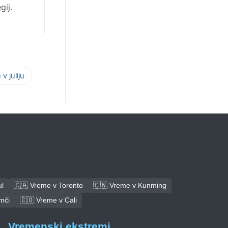
gij.
v juliju
l
🇨🇦 Vreme v Toronto
🇨🇳 Vreme v Kunming
mči
🇨🇴 Vreme v Cali
Vremenski ekstremi