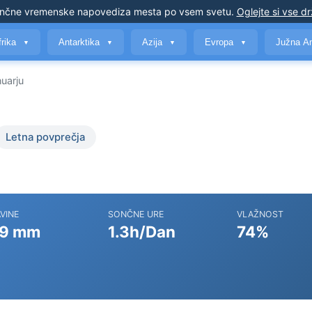
nčne vremenske napovedi
za mesta po vsem svetu
.
Oglejte si vse d
frika
Antarktika
Azija
Evropa
Južna A
▼
▼
▼
▼
uarju
Letna povprečja
VINE
SONČNE URE
VLAŽNOST
9 mm
1.3h/Dan
74%