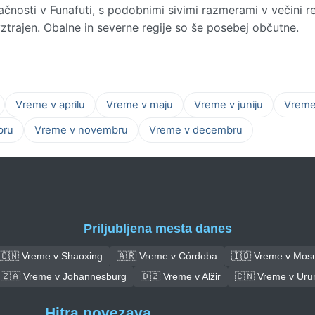
nosti v Funafuti, s podobnimi sivimi razmerami v večini re
trajen. Obalne in severne regije so še posebej občutne.
Vreme v aprilu
Vreme v maju
Vreme v juniju
Vreme 
bru
Vreme v novembru
Vreme v decembru
Priljubljena mesta danes
🇨🇳 Vreme v Shaoxing
🇦🇷 Vreme v Córdoba
🇮🇶 Vreme v Mosu
🇿🇦 Vreme v Johannesburg
🇩🇿 Vreme v Alžir
🇨🇳 Vreme v Uru
Hitra povezava