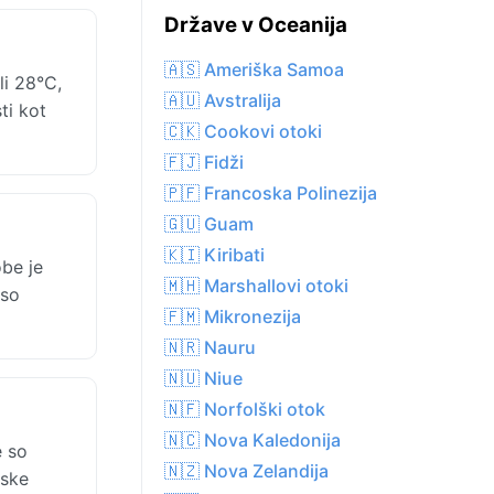
Države v Oceanija
🇦🇸 Ameriška Samoa
li 28°C,
🇦🇺 Avstralija
ti kot
🇨🇰 Cookovi otoki
🇫🇯 Fidži
🇵🇫 Francoska Polinezija
🇬🇺 Guam
🇰🇮 Kiribati
obe je
🇲🇭 Marshallovi otoki
 so
🇫🇲 Mikronezija
🇳🇷 Nauru
🇳🇺 Niue
🇳🇫 Norfolški otok
🇳🇨 Nova Kaledonija
e so
🇳🇿 Nova Zelandija
nske