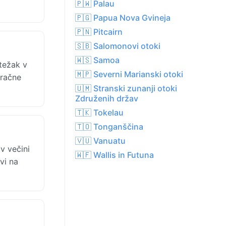
🇵🇼 Palau
🇵🇬 Papua Nova Gvineja
🇵🇳 Pitcairn
🇸🇧 Salomonovi otoki
🇼🇸 Samoa
težak v
🇲🇵 Severni Marianski otoki
zračne
🇺🇲 Stranski zunanji otoki
Združenih držav
🇹🇰 Tokelau
🇹🇴 Tonganščina
🇻🇺 Vanuatu
v večini
🇼🇫 Wallis in Futuna
vi na