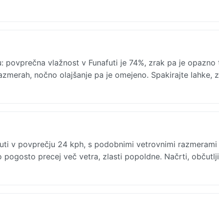
: povprečna vlažnost v Funafuti je 74%, zrak pa je opazno 
h razmerah, nočno olajšanje pa je omejeno. Spakirajte lahke, 
ti v povprečju 24 kph, s podobnimi vetrovnimi razmerami 
 pogosto precej več vetra, zlasti popoldne. Načrti, občutlji