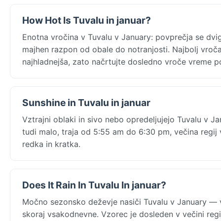
How Hot Is Tuvalu in januar?
Enotna vročina v Tuvalu v January: povprečja se dvi
majhen razpon od obale do notranjosti. Najbolj vroča
najhladnejša, zato načrtujte dosledno vroče vreme po
Sunshine in Tuvalu in januar
Vztrajni oblaki in sivo nebo opredeljujejo Tuvalu v J
tudi malo, traja od 5:55 am do 6:30 pm, večina regi
redka in kratka.
Does It Rain In Tuvalu In januar?
Močno sezonsko deževje nasiči Tuvalu v January — 
skoraj vsakodnevne. Vzorec je dosleden v večini regi