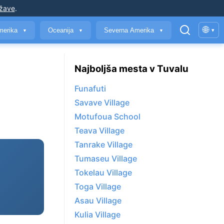
ržave
.
🌐
merika
Oceanija
Severna Amerika
▾
▼
▼
▼
Najboljša mesta v Tuvalu
Funafuti
Savave Village
Motufoua School
Teava Village
Tanrake Village
Tumaseu Village
Tokelau Village
Toga Village
Asau Village
Kulia Village