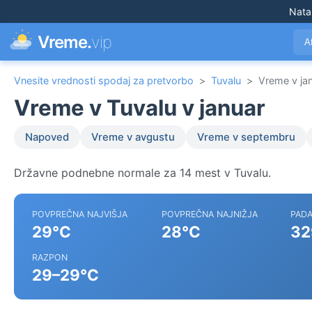
Nata
Vreme.
vip
A
Vnesite vrednosti spodaj za pretvorbo
>
Tuvalu
>
Vreme v jan
Vreme v Tuvalu v januar
Napoved
Vreme v avgustu
Vreme v septembru
Državne podnebne normale za 14 mest v Tuvalu.
POVPREČNA NAJVIŠJA
POVPREČNA NAJNIŽJA
PADA
29°C
28°C
32
RAZPON
29–29°C