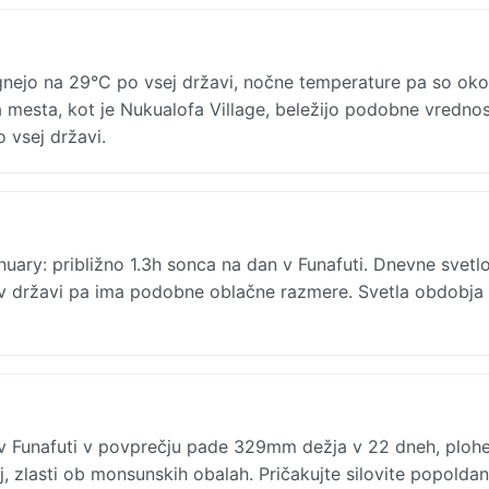
gnejo na 29°C po vsej državi, nočne temperature pa so oko
 mesta, kot je Nukualofa Village, beležijo podobne vrednos
 vsej državi.
anuary: približno 1.3h sonca na dan v Funafuti. Dnevne svetl
j v državi pa ima podobne oblačne razmere. Svetla obdobja
v Funafuti v povprečju pade 329mm dežja v 22 dneh, ploh
j, zlasti ob monsunskih obalah. Pričakujte silovite popolda