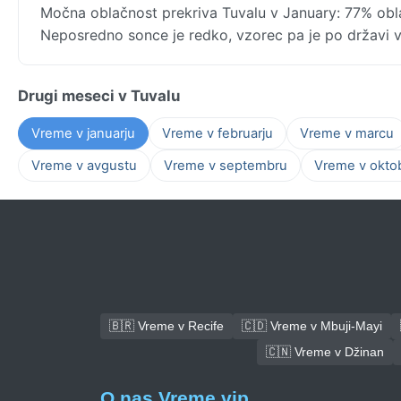
Močna oblačnost prekriva Tuvalu v January: 77% oblač
Neposredno sonce je redko, vzorec pa je po državi vz
Drugi meseci v Tuvalu
Vreme v januarju
Vreme v februarju
Vreme v marcu
Vreme v avgustu
Vreme v septembru
Vreme v okto
🇧🇷 Vreme v Recife
🇨🇩 Vreme v Mbuji-Mayi
🇨🇳 Vreme v Džinan
O nas Vreme.vip