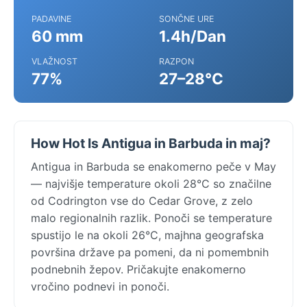
PADAVINE
SONČNE URE
60 mm
1.4h/Dan
VLAŽNOST
RAZPON
77%
27–28°C
How Hot Is Antigua in Barbuda in maj?
Antigua in Barbuda se enakomerno peče v May
— najvišje temperature okoli 28°C so značilne
od Codrington vse do Cedar Grove, z zelo
malo regionalnih razlik. Ponoči se temperature
spustijo le na okoli 26°C, majhna geografska
površina države pa pomeni, da ni pomembnih
podnebnih žepov. Pričakujte enakomerno
vročino podnevi in ponoči.