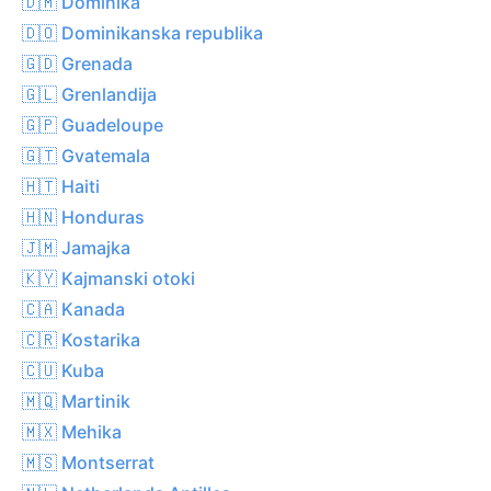
🇩🇲 Dominika
🇩🇴 Dominikanska republika
🇬🇩 Grenada
🇬🇱 Grenlandija
🇬🇵 Guadeloupe
🇬🇹 Gvatemala
🇭🇹 Haiti
🇭🇳 Honduras
🇯🇲 Jamajka
🇰🇾 Kajmanski otoki
🇨🇦 Kanada
🇨🇷 Kostarika
🇨🇺 Kuba
🇲🇶 Martinik
🇲🇽 Mehika
🇲🇸 Montserrat