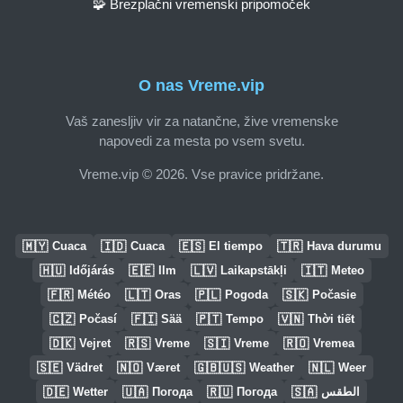
🧩 Brezplačni vremenski pripomoček
O nas Vreme.vip
Vaš zanesljiv vir za natančne, žive vremenske
napovedi za mesta po vsem svetu.
Vreme.vip © 2026. Vse pravice pridržane.
🇲🇾
🇮🇩
🇪🇸
🇹🇷
Cuaca
Cuaca
El tiempo
Hava durumu
🇭🇺
🇪🇪
🇱🇻
🇮🇹
Időjárás
Ilm
Laikapstākļi
Meteo
🇫🇷
🇱🇹
🇵🇱
🇸🇰
Météo
Oras
Pogoda
Počasie
🇨🇿
🇫🇮
🇵🇹
🇻🇳
Počasí
Sää
Tempo
Thời tiết
🇩🇰
🇷🇸
🇸🇮
🇷🇴
Vejret
Vreme
Vreme
Vremea
🇸🇪
🇳🇴
🇬🇧🇺🇸
🇳🇱
Vädret
Været
Weather
Weer
🇩🇪
🇺🇦
🇷🇺
🇸🇦
Wetter
Погода
Погода
الطقس