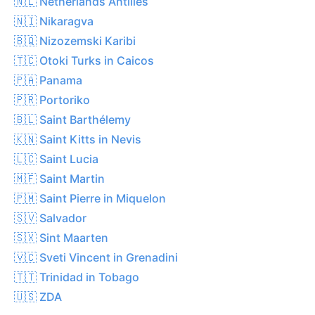
🇳🇱 Netherlands Antilles
🇳🇮 Nikaragva
🇧🇶 Nizozemski Karibi
🇹🇨 Otoki Turks in Caicos
🇵🇦 Panama
🇵🇷 Portoriko
🇧🇱 Saint Barthélemy
🇰🇳 Saint Kitts in Nevis
🇱🇨 Saint Lucia
🇲🇫 Saint Martin
🇵🇲 Saint Pierre in Miquelon
🇸🇻 Salvador
🇸🇽 Sint Maarten
🇻🇨 Sveti Vincent in Grenadini
🇹🇹 Trinidad in Tobago
🇺🇸 ZDA