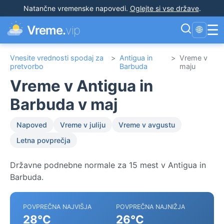
Natančne vremenske napovedi
.
Oglejte si vse države
.
☰
Vreme.
vip
🌐
Vnesite vrednosti spodaj za
>
Antigua in
>
Vreme v
pretvorbo
Barbuda
maju
Vreme v Antigua in
Barbuda v maj
Napoved
Vreme v juliju
Vreme v avgustu
Letna povprečja
Državne podnebne normale za 15 mest v Antigua in
Barbuda.
POVPREČNA NAJVIŠJA
POVPREČNA NAJNIŽJA
28°C
26°C