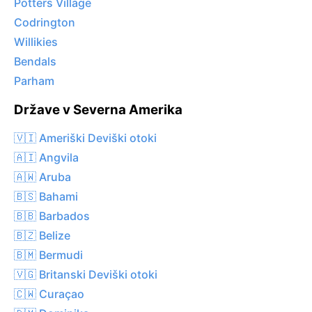
Potters Village
Codrington
Willikies
Bendals
Parham
Države v Severna Amerika
🇻🇮 Ameriški Deviški otoki
🇦🇮 Angvila
🇦🇼 Aruba
🇧🇸 Bahami
🇧🇧 Barbados
🇧🇿 Belize
🇧🇲 Bermudi
🇻🇬 Britanski Deviški otoki
🇨🇼 Curaçao