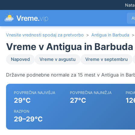
Nata
Vreme.
vip
A
Vnesite vrednosti spodaj za pretvorbo
>
Antigua in Barbuda
>
Vreme v Antigua in Barbuda
Napoved
Vreme v avgustu
Vreme v septembru
Državne podnebne normale za 15 mest v Antigua in Bar
POVPREČNA NAJVIŠJA
POVPREČNA NAJNIŽJA
PADA
29°C
27°C
12
RAZPON
29–29°C