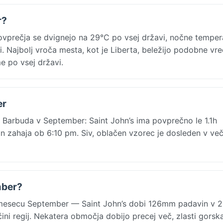
r?
ovprečja se dvignejo na 29°C po vsej državi, nočne temper
. Najbolj vroča mesta, kot je Liberta, beležijo podobne vre
e po vsej državi.
er
 Barbuda v September: Saint John’s ima povprečno le 1.1h
zahaja ob 6:10 pm. Siv, oblačen vzorec je dosleden v več
mber?
 mesecu September — Saint John’s dobi 126mm padavin v 2
ni regij. Nekatera območja dobijo precej več, zlasti gorska