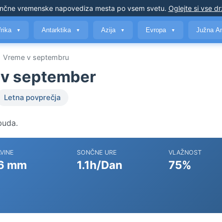
nčne vremenske napovedi
za mesta po vsem svetu
.
Oglejte si vse d
frika
Antarktika
Azija
Evropa
Južna A
▼
▼
▼
▼
Vreme v septembru
 v september
Letna povprečja
buda.
VINE
SONČNE URE
VLAŽNOST
6 mm
1.1h/Dan
75%