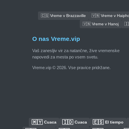
🇨🇬 Vreme v Brazzaville
🇻🇳 Vreme v Haiph
🇻🇳 Vreme v Hanoj
🇮
O nas Vreme.vip
Vaš zanesljiv vir za natančne, žive vremenske
napovedi za mesta po vsem svetu.
Vreme.vip © 2026. Vse pravice pridržane.
🇲🇾
🇮🇩
🇪🇸
Cuaca
Cuaca
El tiempo