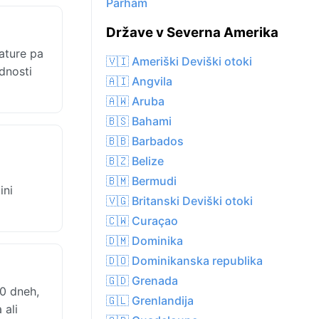
Parham
Države v Severna Amerika
ature pa
🇻🇮 Ameriški Deviški otoki
dnosti
🇦🇮 Angvila
🇦🇼 Aruba
🇧🇸 Bahami
🇧🇧 Barbados
🇧🇿 Belize
🇧🇲 Bermudi
ini
🇻🇬 Britanski Deviški otoki
🇨🇼 Curaçao
🇩🇲 Dominika
🇩🇴 Dominikanska republika
🇬🇩 Grenada
0 dneh,
🇬🇱 Grenlandija
 ali