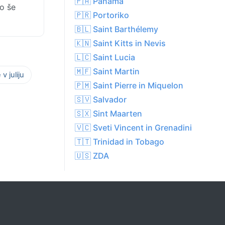
🇵🇦 Panama
so še
🇵🇷 Portoriko
🇧🇱 Saint Barthélemy
🇰🇳 Saint Kitts in Nevis
🇱🇨 Saint Lucia
🇲🇫 Saint Martin
v juliju
🇵🇲 Saint Pierre in Miquelon
🇸🇻 Salvador
🇸🇽 Sint Maarten
🇻🇨 Sveti Vincent in Grenadini
🇹🇹 Trinidad in Tobago
🇺🇸 ZDA