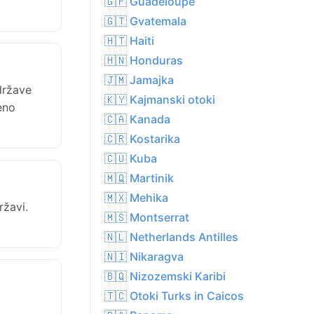
🇬🇵 Guadeloupe
🇬🇹 Gvatemala
🇭🇹 Haiti
🇭🇳 Honduras
🇯🇲 Jamajka
države
🇰🇾 Kajmanski otoki
eno
🇨🇦 Kanada
🇨🇷 Kostarika
🇨🇺 Kuba
🇲🇶 Martinik
🇲🇽 Mehika
ržavi.
🇲🇸 Montserrat
🇳🇱 Netherlands Antilles
🇳🇮 Nikaragva
🇧🇶 Nizozemski Karibi
🇹🇨 Otoki Turks in Caicos