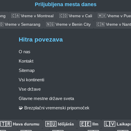
Priljubljena mesta danes
ong
🇨🇦 Vreme v Montreal
🇨🇴 Vreme v Cali
🇲🇽 Vreme v Pue
🇩 Vreme v Semarang
🇳🇬 Vreme v Benin City
🇨🇳 Vreme v Nan
Hitra povezava
O nas
Kontakt
Sitemap
Vsi kontinenti
Vse države
Glavne mestne države sveta
🧩 Brezplačni vremenski pripomoček
🇹🇷
🇭🇺
🇪🇪
🇱🇻
Hava durumu
Időjárás
Ilm
Laikaps