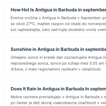
How Hot Is Antigua in Barbuda in septembe
Enotna vročina v Antigua in Barbuda v September: p
so okoli 27°C, majhen razpon od obale do notranjosti
kot najhladnejša, zato načrtujte dosledno vroče vrem
Sunshine in Antigua in Barbuda in septemb
Omejeno sonce in kratek dan zaznamujeta Antigua in
neposrednega sonca, sonce pa vzhaja med 5:55 am in 
države, z malo regionalnimi razlikami v oblačnosti.
Does It Rain In Antigua in Barbuda In septe
Mokre razmere prevladujejo v Antigua in Barbuda v
pri čemer je dež skoraj vsakodnevna značilnost v veči