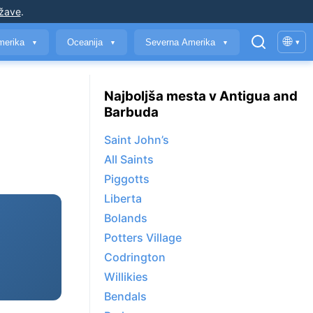
ržave
.
🌐
merika
Oceanija
Severna Amerika
▾
▼
▼
▼
Najboljša mesta v Antigua and
Barbuda
Saint John’s
All Saints
Piggotts
Liberta
Bolands
Potters Village
Codrington
Willikies
Bendals