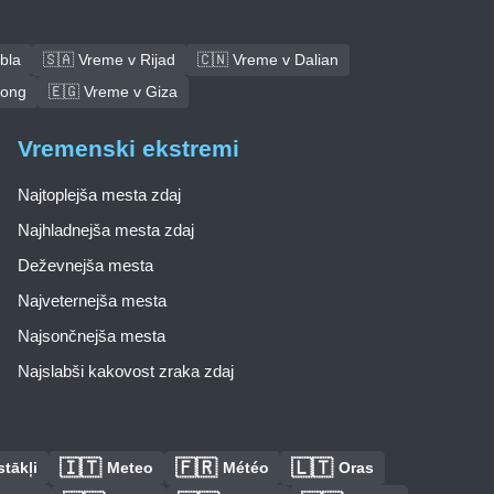
bla
🇸🇦 Vreme v Rijad
🇨🇳 Vreme v Dalian
tong
🇪🇬 Vreme v Giza
Vremenski ekstremi
Najtoplejša mesta zdaj
Najhladnejša mesta zdaj
Deževnejša mesta
Najveternejša mesta
Najsončnejša mesta
Najslabši kakovost zraka zdaj
🇮🇹
🇫🇷
🇱🇹
tākļi
Meteo
Météo
Oras