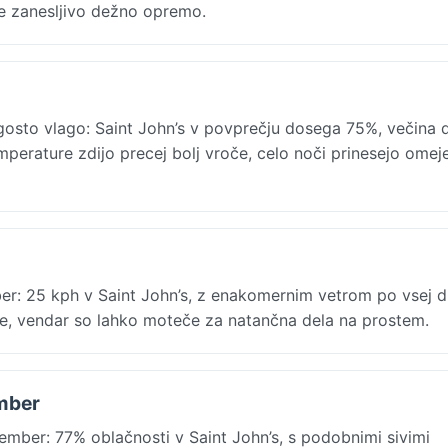
jte zanesljivo dežno opremo.
gosto vlago: Saint John’s v povprečju dosega 75%, večina 
mperature zdijo precej bolj vroče, celo noči prinesejo omej
er: 25 kph v Saint John’s, z enakomernim vetrom po vsej d
te, vendar so lahko moteče za natančna dela na prostem.
ember
mber: 77% oblačnosti v Saint John’s, s podobnimi sivimi