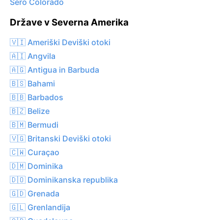
Sero Colorado
Države v Severna Amerika
🇻🇮 Ameriški Deviški otoki
🇦🇮 Angvila
🇦🇬 Antigua in Barbuda
🇧🇸 Bahami
🇧🇧 Barbados
🇧🇿 Belize
🇧🇲 Bermudi
🇻🇬 Britanski Deviški otoki
🇨🇼 Curaçao
🇩🇲 Dominika
🇩🇴 Dominikanska republika
🇬🇩 Grenada
🇬🇱 Grenlandija