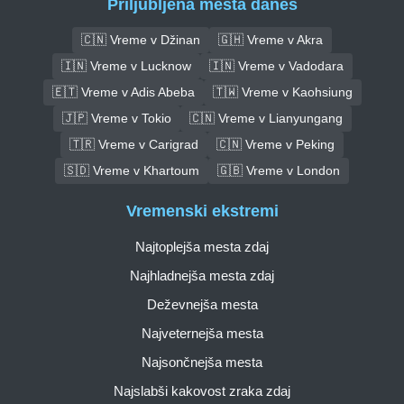
Priljubljena mesta danes
🇨🇳 Vreme v Džinan
🇬🇭 Vreme v Akra
🇮🇳 Vreme v Lucknow
🇮🇳 Vreme v Vadodara
🇪🇹 Vreme v Adis Abeba
🇹🇼 Vreme v Kaohsiung
🇯🇵 Vreme v Tokio
🇨🇳 Vreme v Lianyungang
🇹🇷 Vreme v Carigrad
🇨🇳 Vreme v Peking
🇸🇩 Vreme v Khartoum
🇬🇧 Vreme v London
Vremenski ekstremi
Najtoplejša mesta zdaj
Najhladnejša mesta zdaj
Deževnejša mesta
Najveternejša mesta
Najsončnejša mesta
Najslabši kakovost zraka zdaj