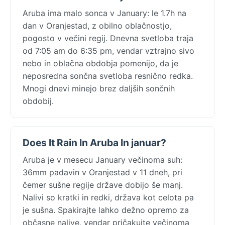
Aruba ima malo sonca v January: le 1.7h na
dan v Oranjestad, z obilno oblačnostjo,
pogosto v večini regij. Dnevna svetloba traja
od 7:05 am do 6:35 pm, vendar vztrajno sivo
nebo in oblačna obdobja pomenijo, da je
neposredna sončna svetloba resnično redka.
Mnogi dnevi minejo brez daljših sončnih
obdobij.
Does It Rain In Aruba In januar?
Aruba je v mesecu January večinoma suh:
36mm padavin v Oranjestad v 11 dneh, pri
čemer sušne regije države dobijo še manj.
Nalivi so kratki in redki, država kot celota pa
je sušna. Spakirajte lahko dežno opremo za
občasne nalive, vendar pričakujte večinoma