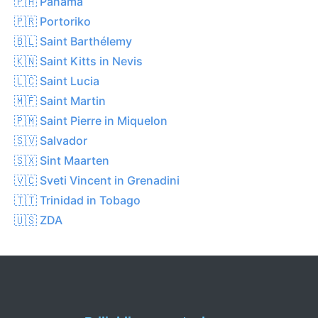
🇵🇦 Panama
🇵🇷 Portoriko
🇧🇱 Saint Barthélemy
🇰🇳 Saint Kitts in Nevis
🇱🇨 Saint Lucia
🇲🇫 Saint Martin
🇵🇲 Saint Pierre in Miquelon
🇸🇻 Salvador
🇸🇽 Sint Maarten
🇻🇨 Sveti Vincent in Grenadini
🇹🇹 Trinidad in Tobago
🇺🇸 ZDA