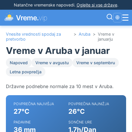
Natančne vremenske napovedi
.
Oglejte si vse države
.
☰
Vreme.
vip
🌐
Vnesite vrednosti spodaj za
>
Aruba
>
Vreme v
pretvorbo
januarju
Vreme v Aruba v januar
Napoved
Vreme v avgustu
Vreme v septembru
Letna povprečja
Državne podnebne normale za 10 mest v Aruba.
POVPREČNA NAJVIŠJA
POVPREČNA NAJNIŽJA
27°C
26°C
PADAVINE
SONČNE URE
36 mm
1.7h/Dan