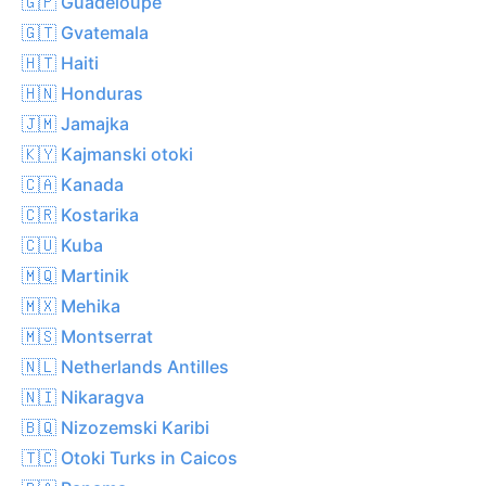
🇬🇵 Guadeloupe
🇬🇹 Gvatemala
🇭🇹 Haiti
🇭🇳 Honduras
🇯🇲 Jamajka
🇰🇾 Kajmanski otoki
🇨🇦 Kanada
🇨🇷 Kostarika
🇨🇺 Kuba
🇲🇶 Martinik
🇲🇽 Mehika
🇲🇸 Montserrat
🇳🇱 Netherlands Antilles
🇳🇮 Nikaragva
🇧🇶 Nizozemski Karibi
🇹🇨 Otoki Turks in Caicos