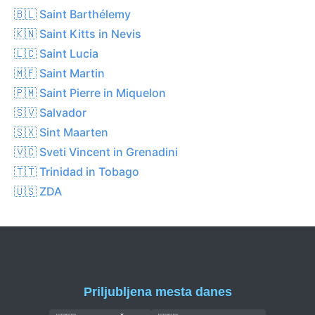
🇧🇱 Saint Barthélemy
🇰🇳 Saint Kitts in Nevis
🇱🇨 Saint Lucia
🇲🇫 Saint Martin
🇵🇲 Saint Pierre in Miquelon
🇸🇻 Salvador
🇸🇽 Sint Maarten
🇻🇨 Sveti Vincent in Grenadini
🇹🇹 Trinidad in Tobago
🇺🇸 ZDA
Priljubljena mesta danes