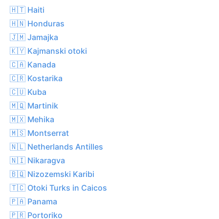
🇭🇹 Haiti
🇭🇳 Honduras
🇯🇲 Jamajka
🇰🇾 Kajmanski otoki
🇨🇦 Kanada
🇨🇷 Kostarika
🇨🇺 Kuba
🇲🇶 Martinik
🇲🇽 Mehika
🇲🇸 Montserrat
🇳🇱 Netherlands Antilles
🇳🇮 Nikaragva
🇧🇶 Nizozemski Karibi
🇹🇨 Otoki Turks in Caicos
🇵🇦 Panama
🇵🇷 Portoriko