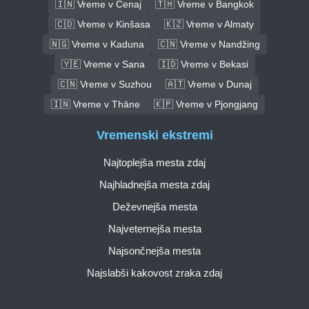
🇮🇳 Vreme v Čenaj
🇹🇭 Vreme v Bangkok
🇨🇩 Vreme v Kinšasa
🇰🇿 Vreme v Almaty
🇳🇬 Vreme v Kaduna
🇨🇳 Vreme v Nandžing
🇾🇪 Vreme v Sana
🇮🇩 Vreme v Bekasi
🇨🇳 Vreme v Suzhou
🇦🇹 Vreme v Dunaj
🇮🇳 Vreme v Thāne
🇰🇵 Vreme v Pjongjang
Vremenski ekstremi
Najtoplejša mesta zdaj
Najhladnejša mesta zdaj
Deževnejša mesta
Najveternejša mesta
Najsončnejša mesta
Najslabši kakovost zraka zdaj