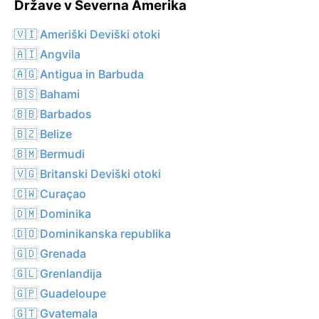
Države v Severna Amerika
🇻🇮 Ameriški Deviški otoki
🇦🇮 Angvila
🇦🇬 Antigua in Barbuda
🇧🇸 Bahami
🇧🇧 Barbados
🇧🇿 Belize
🇧🇲 Bermudi
🇻🇬 Britanski Deviški otoki
🇨🇼 Curaçao
🇩🇲 Dominika
🇩🇴 Dominikanska republika
🇬🇩 Grenada
🇬🇱 Grenlandija
🇬🇵 Guadeloupe
🇬🇹 Gvatemala