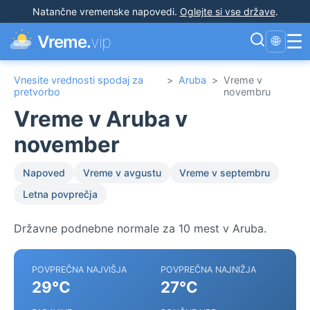
Natančne vremenske napovedi
.
Oglejte si vse države
.
☰
Vreme.
vip
🌐
Vnesite vrednosti spodaj za
>
Aruba
>
Vreme v
pretvorbo
novembru
Vreme v Aruba v
november
Napoved
Vreme v avgustu
Vreme v septembru
Letna povprečja
Državne podnebne normale za 10 mest v Aruba.
POVPREČNA NAJVIŠJA
POVPREČNA NAJNIŽJA
29°C
27°C