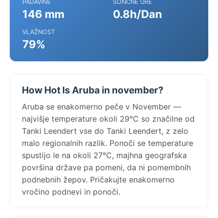
PADAVINE
SONČNE URE
146 mm
0.8h/Dan
VLAŽNOST
79%
How Hot Is Aruba in november?
Aruba se enakomerno peče v November —
najvišje temperature okoli 29°C so značilne od
Tanki Leendert vse do Tanki Leendert, z zelo
malo regionalnih razlik. Ponoči se temperature
spustijo le na okoli 27°C, majhna geografska
površina države pa pomeni, da ni pomembnih
podnebnih žepov. Pričakujte enakomerno
vročino podnevi in ponoči.