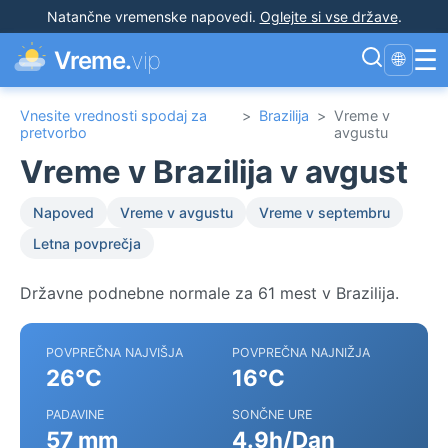
Natančne vremenske napovedi
.
Oglejte si vse države
.
☰
Vreme.
vip
🌐
Vnesite vrednosti spodaj za
>
Brazilija
>
Vreme v
pretvorbo
avgustu
Vreme v Brazilija v avgust
Napoved
Vreme v avgustu
Vreme v septembru
Letna povprečja
Državne podnebne normale za 61 mest v Brazilija.
POVPREČNA NAJVIŠJA
POVPREČNA NAJNIŽJA
26°C
16°C
PADAVINE
SONČNE URE
57 mm
4.9h/Dan