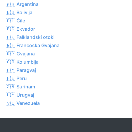
🇦🇷 Argentina
🇧🇴 Bolivija
🇨🇱 Čile
🇪🇨 Ekvador
🇫🇰 Falklandski otoki
🇬🇫 Francoska Gvajana
🇬🇾 Gvajana
🇨🇴 Kolumbija
🇵🇾 Paragvaj
🇵🇪 Peru
🇸🇷 Surinam
🇺🇾 Urugvaj
🇻🇪 Venezuela