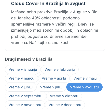
Cloud Cover In Brazilija In avgust
Mešano nebo prekriva Brazilija v August: v Rio
de Janeiro 49% oblačnosti, podobno
spremenljive razmere v večini regij. Dnevi se
izmenjujejo med sončnimi obdobji in oblačnimi
prehodi, pogoste so dnevne spremembe
vremena. Načrtujte raznolikost.
Drugi meseci v Brazilija
Vreme v januarju
Vreme v februarju
Vreme v marcu
Vreme v aprilu
Vreme v maju
Vreme v juniju
Vreme v juliju
Vreme v avgustu
Vreme v septembru
Vreme v oktobru
Vreme v novembru
Vreme v decembru