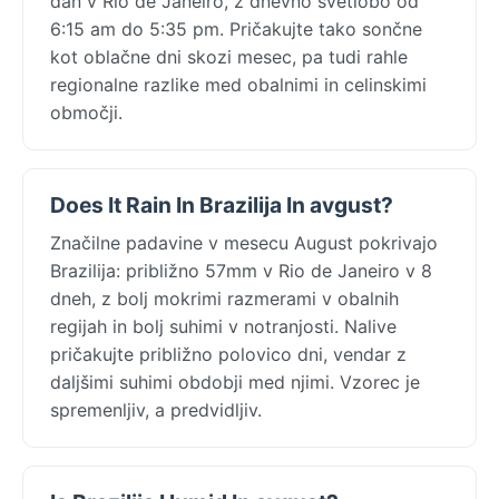
dan v Rio de Janeiro, z dnevno svetlobo od
6:15 am do 5:35 pm. Pričakujte tako sončne
kot oblačne dni skozi mesec, pa tudi rahle
regionalne razlike med obalnimi in celinskimi
območji.
Does It Rain In Brazilija In avgust?
Značilne padavine v mesecu August pokrivajo
Brazilija: približno 57mm v Rio de Janeiro v 8
dneh, z bolj mokrimi razmerami v obalnih
regijah in bolj suhimi v notranjosti. Nalive
pričakujte približno polovico dni, vendar z
daljšimi suhimi obdobji med njimi. Vzorec je
spremenljiv, a predvidljiv.