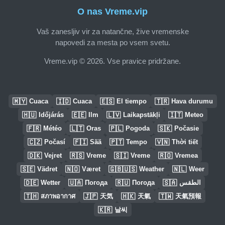
O nas Vreme.vip
Vaš zanesljiv vir za natančne, žive vremenske
napovedi za mesta po vsem svetu.
Vreme.vip © 2026. Vse pravice pridržane.
🇲🇾
🇮🇩
🇪🇸
🇹🇷
Cuaca
Cuaca
El tiempo
Hava durumu
🇭🇺
🇪🇪
🇱🇻
🇮🇹
Időjárás
Ilm
Laikapstākļi
Meteo
🇫🇷
🇱🇹
🇵🇱
🇸🇰
Météo
Oras
Pogoda
Počasie
🇨🇿
🇫🇮
🇵🇹
🇻🇳
Počasí
Sää
Tempo
Thời tiết
🇩🇰
🇷🇸
🇸🇮
🇷🇴
Vejret
Vreme
Vreme
Vremea
🇸🇪
🇳🇴
🇬🇧🇺🇸
🇳🇱
Vädret
Været
Weather
Weer
🇩🇪
🇺🇦
🇷🇺
🇸🇦
Wetter
Погода
Погода
الطقس
🇹🇭
🇯🇵
🇭🇰
🇹🇼
สภาพอากาศ
天気
天氣
天氣預報
🇰🇷
날씨