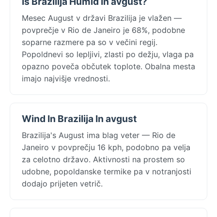
Is Brazilija Humid In avgust?
Mesec August v državi Brazilija je vlažen —
povprečje v Rio de Janeiro je 68%, podobne
soparne razmere pa so v večini regij.
Popoldnevi so lepljivi, zlasti po dežju, vlaga pa
opazno poveča občutek toplote. Obalna mesta
imajo najvišje vrednosti.
Wind In Brazilija In avgust
Brazilija's August ima blag veter — Rio de
Janeiro v povprečju 16 kph, podobno pa velja
za celotno državo. Aktivnosti na prostem so
udobne, popoldanske termike pa v notranjosti
dodajo prijeten vetrič.