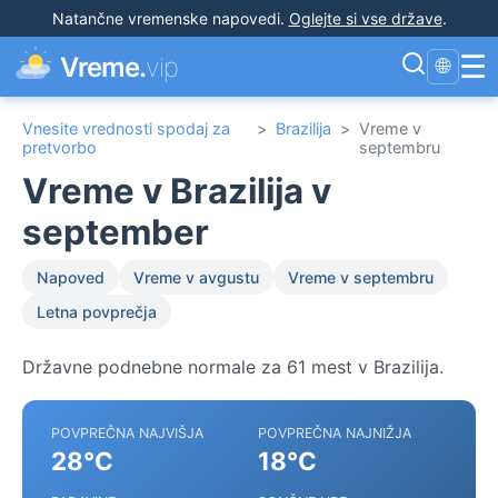
Natančne vremenske napovedi
.
Oglejte si vse države
.
☰
Vreme.
vip
🌐
Vnesite vrednosti spodaj za
>
Brazilija
>
Vreme v
pretvorbo
septembru
Vreme v Brazilija v
september
Napoved
Vreme v avgustu
Vreme v septembru
Letna povprečja
Državne podnebne normale za 61 mest v Brazilija.
POVPREČNA NAJVIŠJA
POVPREČNA NAJNIŽJA
28°C
18°C