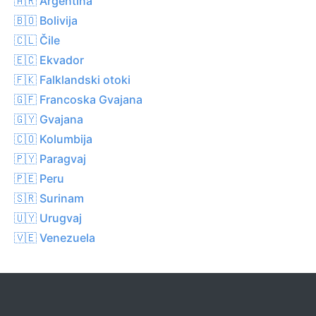
🇦🇷 Argentina
🇧🇴 Bolivija
🇨🇱 Čile
🇪🇨 Ekvador
🇫🇰 Falklandski otoki
🇬🇫 Francoska Gvajana
🇬🇾 Gvajana
🇨🇴 Kolumbija
🇵🇾 Paragvaj
🇵🇪 Peru
🇸🇷 Surinam
🇺🇾 Urugvaj
🇻🇪 Venezuela