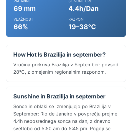
PADAVINE
SONČNE URE
69 mm
4.4h/Dan
VLAŽNOST
RAZPON
66%
19–38°C
How Hot Is Brazilija in september?
Vročina prekriva Brazilija v September: povsod
28°C, z omejenim regionalnim razponom.
Sunshine in Brazilija in september
Sonce in oblaki se izmenjujejo po Brazilija v
September: Rio de Janeiro v povprečju prejme
4.4h neposrednega sonca na dan, z dnevno
svetlobo od 5:50 am do 5:45 pm. Pogoji se