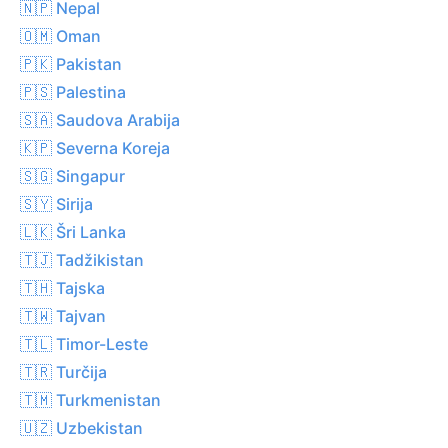
🇳🇵 Nepal
🇴🇲 Oman
🇵🇰 Pakistan
🇵🇸 Palestina
🇸🇦 Saudova Arabija
🇰🇵 Severna Koreja
🇸🇬 Singapur
🇸🇾 Sirija
🇱🇰 Šri Lanka
🇹🇯 Tadžikistan
🇹🇭 Tajska
🇹🇼 Tajvan
🇹🇱 Timor-Leste
🇹🇷 Turčija
🇹🇲 Turkmenistan
🇺🇿 Uzbekistan