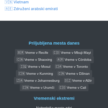
🇻🇳 Vietnam
🇦🇪 Združeni arabski emirati
Priljubljena mesta danes
🇧🇷 Vreme v Recife
🇨🇩 Vreme v Mbuji-Mayi
🇨🇳 Vreme v Shaoxing
🇦🇷 Vreme v Córdoba
🇮🇶 Vreme v Mosul
🇨🇦 Vreme v Toronto
🇨🇳 Vreme v Kunming
🇨🇳 Vreme v Džinan
🇿🇦 Vreme v Johannesburg
🇩🇿 Vreme v Alžir
🇨🇳 Vreme v Urumči
🇨🇴 Vreme v Cali
Vremenski ekstremi
Najtoplejša mesta zdaj