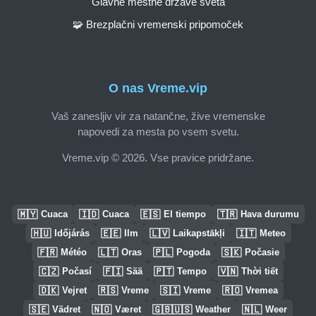
Glavne mestne države sveta
🧩 Brezplačni vremenski pripomoček
O nas Vreme.vip
Vaš zanesljiv vir za natančne, žive vremenske
napovedi za mesta po vsem svetu.
Vreme.vip © 2026. Vse pravice pridržane.
🇲🇾
🇮🇩
🇪🇸
🇹🇷
Cuaca
Cuaca
El tiempo
Hava durumu
🇭🇺
🇪🇪
🇱🇻
🇮🇹
Időjárás
Ilm
Laikapstākļi
Meteo
🇫🇷
🇱🇹
🇵🇱
🇸🇰
Météo
Oras
Pogoda
Počasie
🇨🇿
🇫🇮
🇵🇹
🇻🇳
Počasí
Sää
Tempo
Thời tiết
🇩🇰
🇷🇸
🇸🇮
🇷🇴
Vejret
Vreme
Vreme
Vremea
🇸🇪
🇳🇴
🇬🇧🇺🇸
🇳🇱
Vädret
Været
Weather
Weer