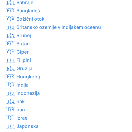
🇧🇭 Bahrajn
🇧🇩 Bangladeš
🇨🇽 Božični otok
🇮🇴 Britansko ozemlje v Indijskem oceanu
🇧🇳 Brunej
🇧🇹 Butan
🇨🇾 Ciper
🇵🇭 Filipini
🇬🇪 Gruzija
🇭🇰 Hongkong
🇮🇳 Indija
🇮🇩 Indonezija
🇮🇶 Irak
🇮🇷 Iran
🇮🇱 Izrael
🇯🇵 Japonska