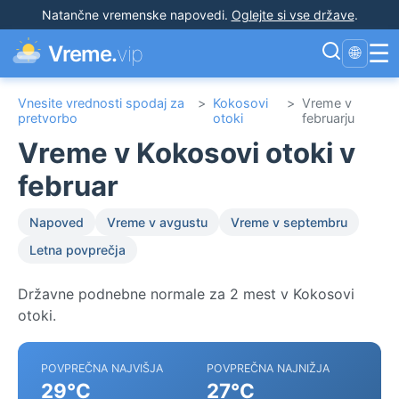
Natančne vremenske napovedi
.
Oglejte si vse države
.
☰
Vreme.
vip
🌐
Vnesite vrednosti spodaj za
>
Kokosovi
>
Vreme v
pretvorbo
otoki
februarju
Vreme v Kokosovi otoki v
februar
Napoved
Vreme v avgustu
Vreme v septembru
Letna povprečja
Državne podnebne normale za 2 mest v Kokosovi
otoki.
POVPREČNA NAJVIŠJA
POVPREČNA NAJNIŽJA
29°C
27°C