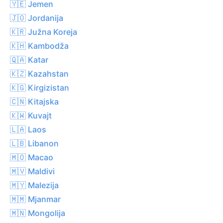
🇾🇪 Jemen
🇯🇴 Jordanija
🇰🇷 Južna Koreja
🇰🇭 Kambodža
🇶🇦 Katar
🇰🇿 Kazahstan
🇰🇬 Kirgizistan
🇨🇳 Kitajska
🇰🇼 Kuvajt
🇱🇦 Laos
🇱🇧 Libanon
🇲🇴 Macao
🇲🇻 Maldivi
🇲🇾 Malezija
🇲🇲 Mjanmar
🇲🇳 Mongolija