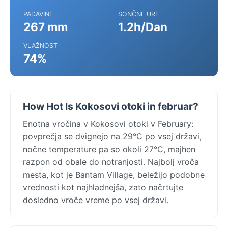
PADAVINE
SONČNE URE
267 mm
1.2h/Dan
VLAŽNOST
74%
How Hot Is Kokosovi otoki in februar?
Enotna vročina v Kokosovi otoki v February:
povprečja se dvignejo na 29°C po vsej državi,
nočne temperature pa so okoli 27°C, majhen
razpon od obale do notranjosti. Najbolj vroča
mesta, kot je Bantam Village, beležijo podobne
vrednosti kot najhladnejša, zato načrtujte
dosledno vroče vreme po vsej državi.