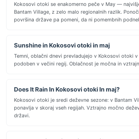
Kokosovi otoki se enakomerno peče v May — najvišje
Bantam Village, z zelo malo regionalnih razlik. Pono
površina države pa pomeni, da ni pomembnih podneb
Sunshine in Kokosovi otoki in maj
Temni, oblačni dnevi prevladujejo v Kokosovi otoki v
podoben v večini regij. Oblačnost je močna in vztrajna
Does It Rain In Kokosovi otoki In maj?
Kokosovi otoki je sredi deževne sezone: v Bantam V
ponavlja v skoraj vseh regijah. Vztrajno močno dežev
državi.