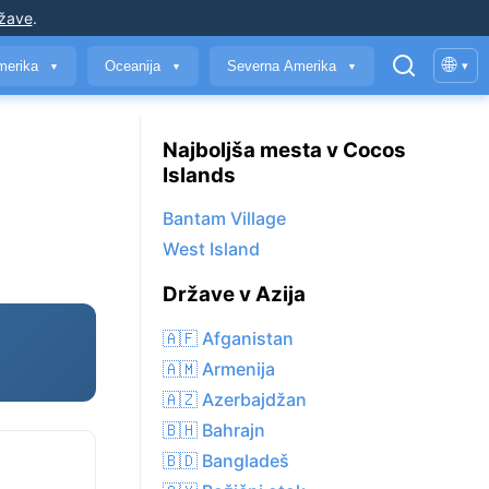
ržave
.
🌐
merika
Oceanija
Severna Amerika
▾
▼
▼
▼
Najboljša mesta v Cocos
Islands
Bantam Village
West Island
Države v Azija
🇦🇫 Afganistan
🇦🇲 Armenija
🇦🇿 Azerbajdžan
🇧🇭 Bahrajn
🇧🇩 Bangladeš