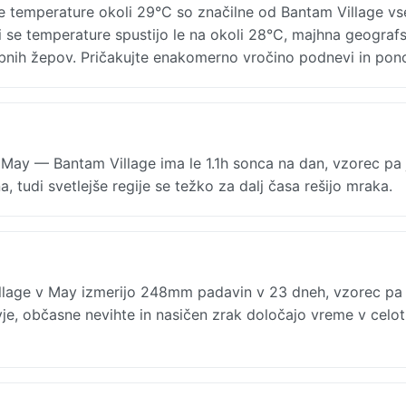
 temperature okoli 29°C so značilne od Bantam Village vs
či se temperature spustijo le na okoli 28°C, majhna geograf
nih žepov. Pričakujte enakomerno vročino podnevi in pono
 May — Bantam Village ima le 1.1h sonca na dan, vzorec pa 
, tudi svetlejše regije se težko za dalj časa rešijo mraka.
illage v May izmerijo 248mm padavin v 23 dneh, vzorec pa
je, občasne nevihte in nasičen zrak določajo vreme v celot