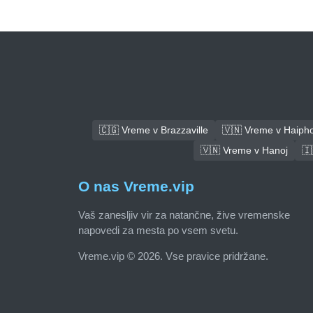
🇨🇬 Vreme v Brazzaville
🇻🇳 Vreme v Haiph
🇻🇳 Vreme v Hanoj
🇮
O nas Vreme.vip
Vaš zanesljiv vir za natančne, žive vremenske
napovedi za mesta po vsem svetu.
Vreme.vip © 2026. Vse pravice pridržane.