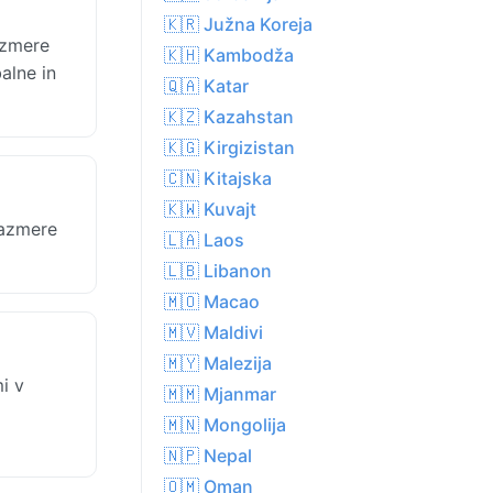
🇰🇷 Južna Koreja
azmere
🇰🇭 Kambodža
alne in
🇶🇦 Katar
🇰🇿 Kazahstan
🇰🇬 Kirgizistan
🇨🇳 Kitajska
🇰🇼 Kuvajt
Razmere
🇱🇦 Laos
🇱🇧 Libanon
🇲🇴 Macao
🇲🇻 Maldivi
🇲🇾 Malezija
i v
🇲🇲 Mjanmar
🇲🇳 Mongolija
🇳🇵 Nepal
🇴🇲 Oman