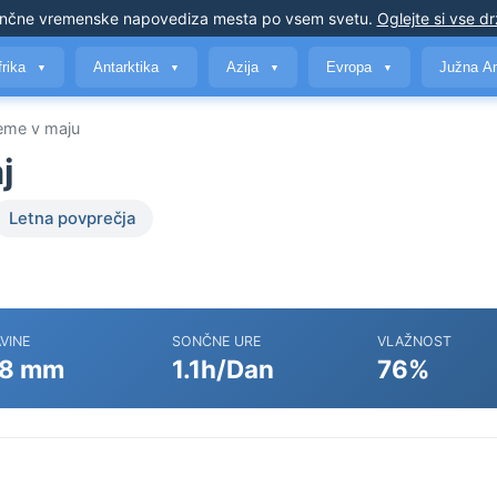
nčne vremenske napovedi
za mesta po vsem svetu
.
Oglejte si vse d
frika
Antarktika
Azija
Evropa
Južna A
▼
▼
▼
▼
eme v maju
j
Letna povprečja
VINE
SONČNE URE
VLAŽNOST
8 mm
1.1h/Dan
76%