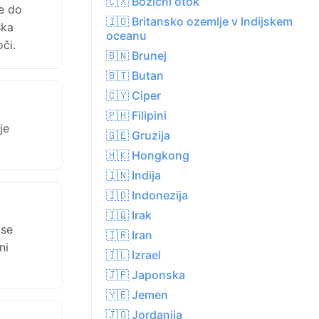
🇨🇽 Božični otok
e do
🇮🇴 Britansko ozemlje v Indijskem
ska
oceanu
či.
🇧🇳 Brunej
🇧🇹 Butan
🇨🇾 Ciper
🇵🇭 Filipini
je
🇬🇪 Gruzija
🇭🇰 Hongkong
🇮🇳 Indija
🇮🇩 Indonezija
🇮🇶 Irak
 se
🇮🇷 Iran
ni
🇮🇱 Izrael
🇯🇵 Japonska
🇾🇪 Jemen
🇯🇴 Jordanija