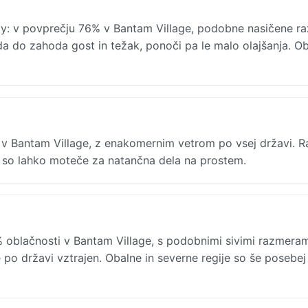
ay: v povprečju 76% v Bantam Village, podobne nasičene r
a do zahoda gost in težak, ponoči pa le malo olajšanja. Ob
h v Bantam Village, z enakomernim vetrom po vsej državi. 
ar so lahko moteče za natančna dela na prostem.
 oblačnosti v Bantam Village, s podobnimi sivimi razmeram
 po državi vztrajen. Obalne in severne regije so še posebej