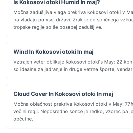
Is Kokosovi otoki Humid In maj?
Močna zadušljiva vlaga prekriva Kokosovi otoki v M
pa vladajo po vsej državi. Zrak je od sončnega vzhod
tropske regije so še posebej zadušljive.
Wind In Kokosovi otoki In maj
Vztrajen veter oblikuje Kokosovi otoki's May: 22 kp
so idealne za jadranje in druge vetrne športe, vend
Cloud Cover In Kokosovi otoki In maj
Močna oblačnost prekriva Kokosovi otoki v May: 77%
večini regij. Neposredno sonce je redko, vzorec pa je
občutne.