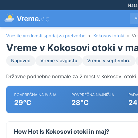
Nata
Vreme.
vip
A
Vnesite vrednosti spodaj za pretvorbo
>
Kokosovi otoki
>
Vr
Vreme v Kokosovi otoki v ma
Napoved
Vreme v avgustu
Vreme v septembru
Državne podnebne normale za 2 mest v Kokosovi otoki.
POVPREČNA NAJVIŠJA
POVPREČNA NAJNIŽJA
PADA
29°C
28°C
24
How Hot Is Kokosovi otoki in maj?