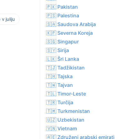
🇵🇰 Pakistan
🇵🇸 Palestina
v juliju
🇸🇦 Saudova Arabija
🇰🇵 Severna Koreja
🇸🇬 Singapur
🇸🇾 Sirija
🇱🇰 Šri Lanka
🇹🇯 Tadžikistan
🇹🇭 Tajska
🇹🇼 Tajvan
🇹🇱 Timor-Leste
🇹🇷 Turčija
🇹🇲 Turkmenistan
🇺🇿 Uzbekistan
🇻🇳 Vietnam
🇦🇪 Združeni arabski emirati