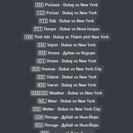
🇸🇰
Počasie · Dubaj vs New York
🇨🇿
Počasí · Dubaj vs New York
🇫🇮
Sää · Dubai vs New York
🇵🇹
Tempo · Dubai vs Nova Iorque
🇻🇳
Thời tiết · Dubaj vs Thành phố New York
🇩🇰
Vejret · Dubai vs New York
🇷🇸
Vreme · Дубаи vs Њујорк
🇸🇮
Vreme · Dubaj vs New York
🇷🇴
Vremea · Dubai vs New York City
🇸🇪
Vädret · Dubai vs New York
🇳🇴
Været · Dubaj vs New York
🇬🇧🇺🇸
Weather · Dubai vs New York
🇳🇱
Weer · Dubai vs New York
🇩🇪
Wetter · Dubai vs New York City
🇺🇦
Погода · Дубай vs Нью-Йорк
🇷🇺
Погода · Дубай vs Нью-Йорк