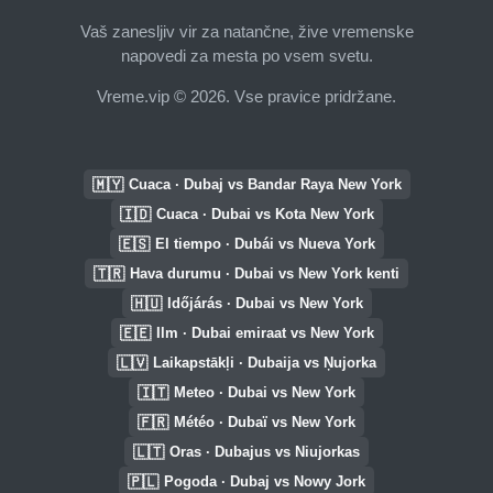
Vaš zanesljiv vir za natančne, žive vremenske
napovedi za mesta po vsem svetu.
Vreme.vip © 2026. Vse pravice pridržane.
🇲🇾
Cuaca · Dubaj vs Bandar Raya New York
🇮🇩
Cuaca · Dubai vs Kota New York
🇪🇸
El tiempo · Dubái vs Nueva York
🇹🇷
Hava durumu · Dubai vs New York kenti
🇭🇺
Időjárás · Dubai vs New York
🇪🇪
Ilm · Dubai emiraat vs New York
🇱🇻
Laikapstākļi · Dubaija vs Ņujorka
🇮🇹
Meteo · Dubai vs New York
🇫🇷
Météo · Dubaï vs New York
🇱🇹
Oras · Dubajus vs Niujorkas
🇵🇱
Pogoda · Dubaj vs Nowy Jork