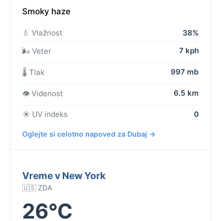
Smoky haze
💧 Vlažnost
38%
7 kph
🌬️ Veter
997 mb
🌡️ Tlak
6.5 km
👁️ Videnost
☀️ UV indeks
0
Oglejte si celotno napoved za Dubaj →
Vreme v New York
🇺🇸 ZDA
26°C