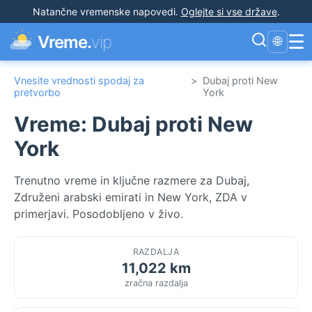
Natančne vremenske napovedi
.
Oglejte si vse države
.
☰
Vreme.
vip
🌐
Vnesite vrednosti spodaj za
>
Dubaj proti New
pretvorbo
York
Vreme: Dubaj proti New
York
Trenutno vreme in ključne razmere za Dubaj,
Združeni arabski emirati in New York, ZDA v
primerjavi. Posodobljeno v živo.
RAZDALJA
11,022 km
zračna razdalja