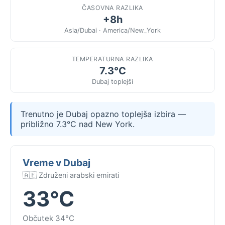
ČASOVNA RAZLIKA
+8h
Asia/Dubai · America/New_York
TEMPERATURNA RAZLIKA
7.3°C
Dubaj toplejši
Trenutno je Dubaj opazno toplejša izbira —
približno 7.3°C nad New York.
Vreme v Dubaj
🇦🇪 Združeni arabski emirati
33°C
Občutek 34°C