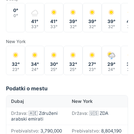
0°
0°
41°
41°
39°
39°
39°
42
33°
33°
32°
32°
32°
32°
New York
32°
34°
30°
32°
27°
29°
30
23°
24°
25°
25°
23°
24°
24°
Podatki o mestu
Dubaj
New York
Država:
🇦🇪 Združeni
Država:
🇺🇸 ZDA
arabski emirati
Prebivalstvo:
3,790,000
Prebivalstvo:
8,804,190