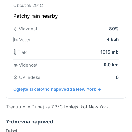
Občutek 29°C
Patchy rain nearby
💧 Vlažnost
80%
4 kph
🌬️ Veter
1015 mb
🌡️ Tlak
9.0 km
👁️ Videnost
☀️ UV indeks
0
Oglejte si celotno napoved za New York →
Trenutno je Dubaj za 7.3°C toplejši kot New York.
7-dnevna napoved
Dubaj