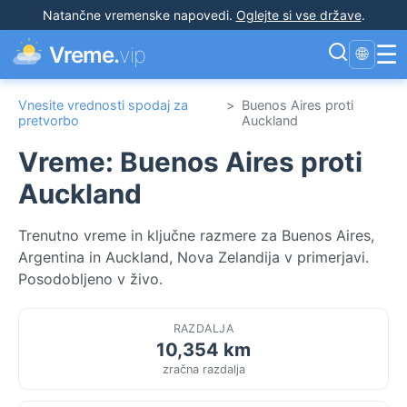
Natančne vremenske napovedi
.
Oglejte si vse države
.
☰
Vreme.
vip
🌐
Vnesite vrednosti spodaj za
>
Buenos Aires proti
pretvorbo
Auckland
Vreme: Buenos Aires proti
Auckland
Trenutno vreme in ključne razmere za Buenos Aires,
Argentina in Auckland, Nova Zelandija v primerjavi.
Posodobljeno v živo.
RAZDALJA
10,354 km
zračna razdalja