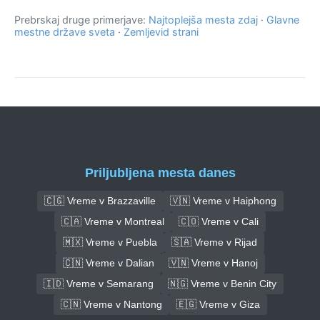
Prebrskaj druge primerjave:
Najtoplejša mesta zdaj
·
Glavne
mestne države sveta
·
Zemljevid strani
Priljubljena mesta danes
🇨🇬 Vreme v Brazzaville
🇻🇳 Vreme v Haiphong
🇨🇦 Vreme v Montreal
🇨🇴 Vreme v Cali
🇲🇽 Vreme v Puebla
🇸🇦 Vreme v Rijad
🇨🇳 Vreme v Dalian
🇻🇳 Vreme v Hanoj
🇮🇩 Vreme v Semarang
🇳🇬 Vreme v Benin City
🇨🇳 Vreme v Nantong
🇪🇬 Vreme v Giza