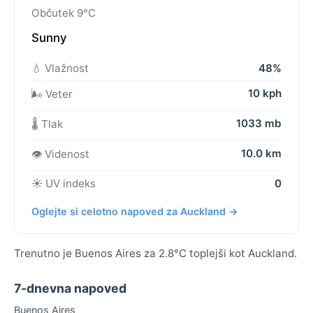
Občutek 9°C
Sunny
💧 Vlažnost
48%
10 kph
🌬️ Veter
1033 mb
🌡️ Tlak
10.0 km
👁️ Videnost
☀️ UV indeks
0
Oglejte si celotno napoved za Auckland →
Trenutno je Buenos Aires za 2.8°C toplejši kot Auckland.
7-dnevna napoved
Buenos Aires