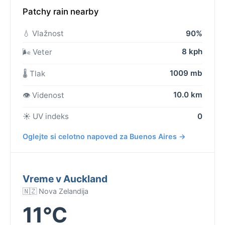
Patchy rain nearby
💧 Vlažnost
90%
8 kph
🌬️ Veter
1009 mb
🌡️ Tlak
10.0 km
👁️ Videnost
☀️ UV indeks
0
Oglejte si celotno napoved za Buenos Aires →
Vreme v Auckland
🇳🇿 Nova Zelandija
11°C