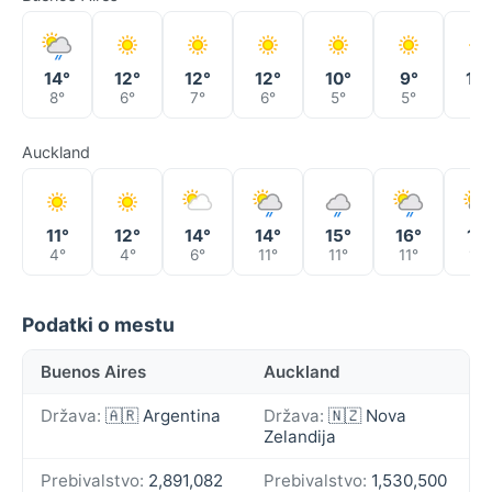
14°
12°
12°
12°
10°
9°
10°
8°
6°
7°
6°
5°
5°
7°
Auckland
11°
12°
14°
14°
15°
16°
17°
4°
4°
6°
11°
11°
11°
11°
Podatki o mestu
Buenos Aires
Auckland
Država:
🇦🇷 Argentina
Država:
🇳🇿 Nova
Zelandija
Prebivalstvo:
2,891,082
Prebivalstvo:
1,530,500