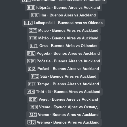
🇭🇺
Időjárás · Buenos Aires vs Auckland
🇪🇪
Ilm · Buenos Aires vs Auckland
🇱🇻
Laikapstākļi · Buenosairesa vs Oklenda
🇮🇹
Meteo · Buenos Aires vs Auckland
🇫🇷
Météo · Buenos Aires vs Auckland
🇱🇹
Oras · Buenos Airės vs Oklandas
🇵🇱
Pogoda · Buenos Aires vs Auckland
🇸🇰
Počasie · Buenos Aires vs Auckland
🇨🇿
Počasí · Buenos Aires vs Auckland
🇫🇮
Sää · Buenos Aires vs Auckland
🇵🇹
Tempo · Buenos Aires vs Auckland
🇻🇳
Thời tiết · Buenos Aires vs Auckland
🇩🇰
Vejret · Buenos Aires vs Auckland
🇷🇸
Vreme · Буенос Ајрес vs Окланд
🇸🇮
Vreme · Buenos Aires vs Auckland
🇷🇴
Vremea · Buenos Aires vs Auckland