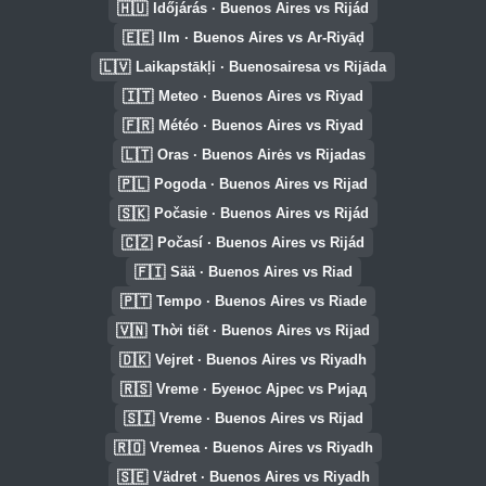
🇭🇺
Időjárás · Buenos Aires vs Rijád
🇪🇪
Ilm · Buenos Aires vs Ar-Riyāḑ
🇱🇻
Laikapstākļi · Buenosairesa vs Rijāda
🇮🇹
Meteo · Buenos Aires vs Riyad
🇫🇷
Météo · Buenos Aires vs Riyad
🇱🇹
Oras · Buenos Airės vs Rijadas
🇵🇱
Pogoda · Buenos Aires vs Rijad
🇸🇰
Počasie · Buenos Aires vs Rijád
🇨🇿
Počasí · Buenos Aires vs Rijád
🇫🇮
Sää · Buenos Aires vs Riad
🇵🇹
Tempo · Buenos Aires vs Riade
🇻🇳
Thời tiết · Buenos Aires vs Rijad
🇩🇰
Vejret · Buenos Aires vs Riyadh
🇷🇸
Vreme · Буенос Ајрес vs Ријад
🇸🇮
Vreme · Buenos Aires vs Rijad
🇷🇴
Vremea · Buenos Aires vs Riyadh
🇸🇪
Vädret · Buenos Aires vs Riyadh