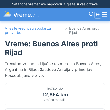
Natančne vremenske napovedi
.
Oglejte si vse države
.
☰
Vreme.
vip
🌐
Vnesite vrednosti spodaj za
>
Buenos Aires proti
pretvorbo
Rijad
Vreme: Buenos Aires proti
Rijad
Trenutno vreme in ključne razmere za Buenos Aires,
Argentina in Rijad, Saudova Arabija v primerjavi.
Posodobljeno v živo.
RAZDALJA
12,854 km
zračna razdalja