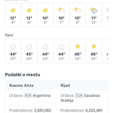
12°
12°
10°
10°
10°
11°
12°
8°
6°
5°
7°
8°
10°
10°
Rijad
44°
45°
44°
44°
46°
46°
46
33°
34°
33°
33°
34°
34°
33°
Podatki o mestu
Buenos Aires
Rijad
Država:
🇦🇷 Argentina
Država:
🇸🇦 Saudova
Arabija
Prebivalstvo:
2,891,082
Prebivalstvo:
4,205,961