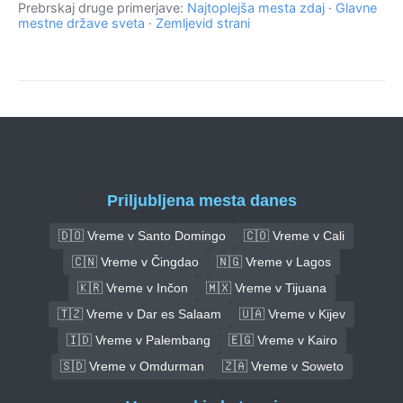
Prebrskaj druge primerjave:
Najtoplejša mesta zdaj
·
Glavne
mestne države sveta
·
Zemljevid strani
Priljubljena mesta danes
🇩🇴 Vreme v Santo Domingo
🇨🇴 Vreme v Cali
🇨🇳 Vreme v Čingdao
🇳🇬 Vreme v Lagos
🇰🇷 Vreme v Inčon
🇲🇽 Vreme v Tijuana
🇹🇿 Vreme v Dar es Salaam
🇺🇦 Vreme v Kijev
🇮🇩 Vreme v Palembang
🇪🇬 Vreme v Kairo
🇸🇩 Vreme v Omdurman
🇿🇦 Vreme v Soweto