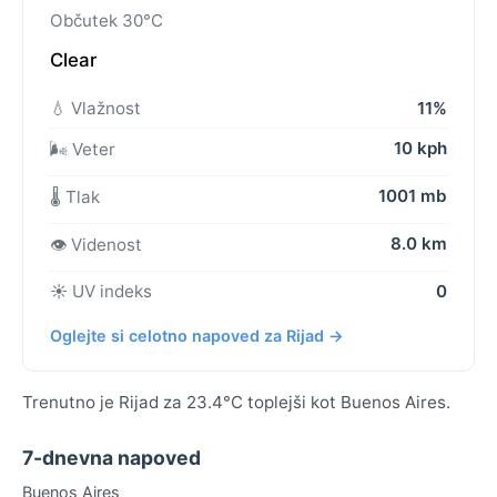
Občutek 30°C
Clear
💧 Vlažnost
11%
10 kph
🌬️ Veter
1001 mb
🌡️ Tlak
8.0 km
👁️ Videnost
☀️ UV indeks
0
Oglejte si celotno napoved za Rijad →
Trenutno je Rijad za 23.4°C toplejši kot Buenos Aires.
7-dnevna napoved
Buenos Aires