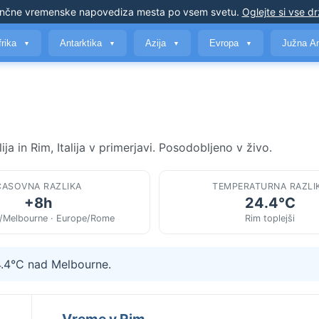
nčne vremenske napovedi
za mesta po vsem svetu
.
Oglejte si vse d
frika
Antarktika
Azija
Evropa
Južna A
▼
▼
▼
▼
a in Rim, Italija v primerjavi. Posodobljeno v živo.
ČASOVNA RAZLIKA
TEMPERATURNA RAZLI
+8h
24.4°C
a/Melbourne · Europe/Rome
Rim toplejši
4.4°C nad Melbourne.
Vreme v Rim