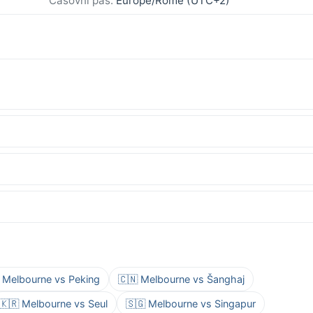
Časovni pas:
Europe/Rome (UTC+2)
 Melbourne vs Peking
🇨🇳 Melbourne vs Šanghaj
🇰🇷 Melbourne vs Seul
🇸🇬 Melbourne vs Singapur