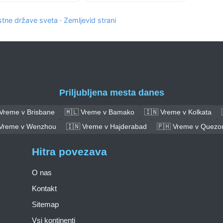
tne države sveta
·
Zemljevid strani
Priljubljena mesta danes
 Vreme v Brisbane
🇲🇱 Vreme v Bamako
🇮🇳 Vreme v Kolkata
 Vreme v Wenzhou
🇮🇳 Vreme v Hajderabad
🇵🇭 Vreme v Quezon
Hitra povezava
O nas
Kontakt
Sitemap
Vsi kontinenti