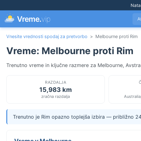
Nata
Vreme.
vip
A
Vnesite vrednosti spodaj za pretvorbo
>
Melbourne proti Rim
Vreme: Melbourne proti Rim
Trenutno vreme in ključne razmere za Melbourne, Avstralij
RAZDALJA
15,983 km
zračna razdalja
Australi
Trenutno je Rim opazno toplejša izbira — približno 2
Vreme v Melbourne