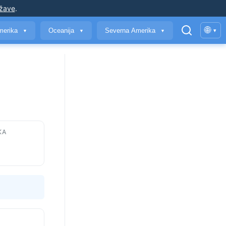
ržave
.
🌐
merika
Oceanija
Severna Amerika
▾
▼
▼
▼
KA