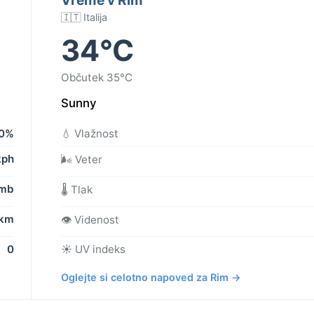
🇮🇹 Italija
34°C
Občutek 35°C
Sunny
0%
💧 Vlažnost
kph
🌬️ Veter
 mb
🌡️ Tlak
 km
👁️ Videnost
0
☀️ UV indeks
Oglejte si celotno napoved za Rim →