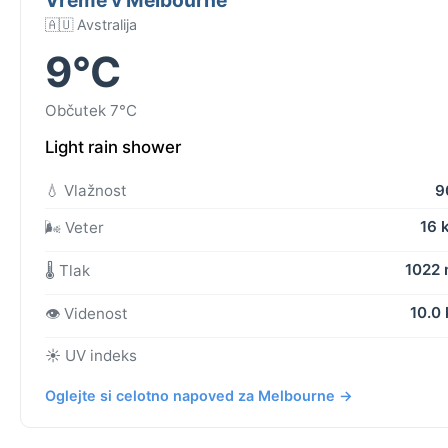
🇦🇺 Avstralija
9°C
Občutek 7°C
Light rain shower
💧 Vlažnost
9
16 
🌬️ Veter
1022
🌡️ Tlak
10.0
👁️ Videnost
☀️ UV indeks
Oglejte si celotno napoved za Melbourne →