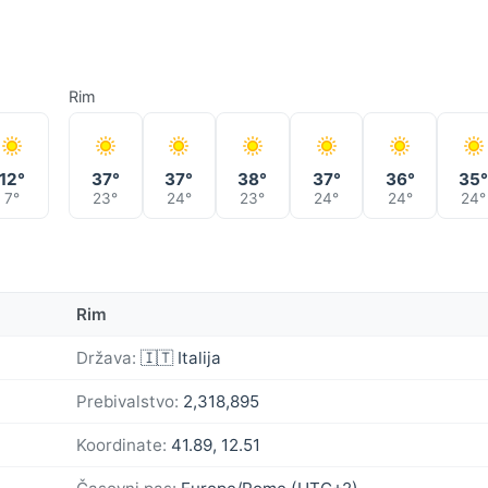
Rim
12°
37°
37°
38°
37°
36°
35
7°
23°
24°
23°
24°
24°
24°
Rim
Država:
🇮🇹 Italija
Prebivalstvo:
2,318,895
Koordinate:
41.89, 12.51