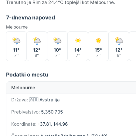
Trenutno je Rim za 24.4°C toplejši kot Melbourne.
7-dnevna napoved
Melbourne
11°
12°
10°
14°
15°
12°
7°
8°
7°
7°
7°
8°
Podatki o mestu
Melbourne
Država:
🇦🇺 Avstralija
Prebivalstvo:
5,350,705
Koordinate:
-37.81, 144.96