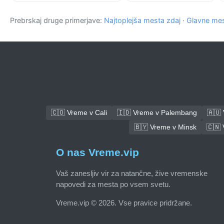
Prebrskaj druge primerjave:
Najtoplejša mesta zdaj
·
Glavne mes
🇨🇴 Vreme v Cali
🇮🇩 Vreme v Palembang
🇦🇺
🇧🇾 Vreme v Minsk
🇨🇳
O nas Vreme.vip
Vaš zanesljiv vir za natančne, žive vremenske
napovedi za mesta po vsem svetu.
Vreme.vip © 2026. Vse pravice pridržane.