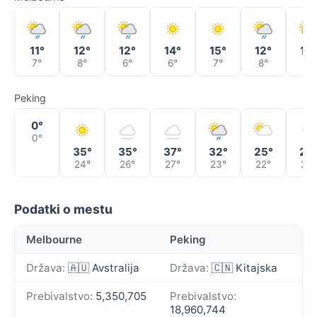
11°
12°
12°
14°
15°
12°
13°
7°
8°
6°
6°
7°
8°
9°
Peking
0°
0°
35°
35°
37°
32°
25°
29
24°
26°
27°
23°
22°
22°
Podatki o mestu
Melbourne
Peking
Država:
🇦🇺 Avstralija
Država:
🇨🇳 Kitajska
Prebivalstvo:
5,350,705
Prebivalstvo:
18,960,744