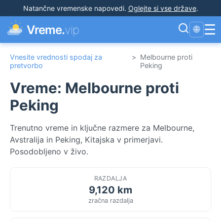
Natančne vremenske napovedi
.
Oglejte si vse države
.
☰
Vreme.
vip
🌐
Vnesite vrednosti spodaj za
>
Melbourne proti
pretvorbo
Peking
Vreme: Melbourne proti
Peking
Trenutno vreme in ključne razmere za Melbourne,
Avstralija in Peking, Kitajska v primerjavi.
Posodobljeno v živo.
RAZDALJA
9,120 km
zračna razdalja