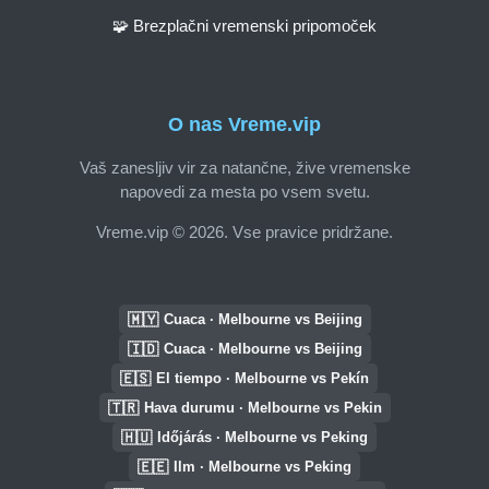
🧩 Brezplačni vremenski pripomoček
O nas Vreme.vip
Vaš zanesljiv vir za natančne, žive vremenske
napovedi za mesta po vsem svetu.
Vreme.vip © 2026. Vse pravice pridržane.
🇲🇾
Cuaca · Melbourne vs Beijing
🇮🇩
Cuaca · Melbourne vs Beijing
🇪🇸
El tiempo · Melbourne vs Pekín
🇹🇷
Hava durumu · Melbourne vs Pekin
🇭🇺
Időjárás · Melbourne vs Peking
🇪🇪
Ilm · Melbourne vs Peking