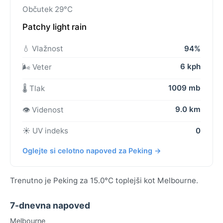
Občutek 29°C
Patchy light rain
💧 Vlažnost
94%
6 kph
🌬️ Veter
1009 mb
🌡️ Tlak
9.0 km
👁️ Videnost
☀️ UV indeks
0
Oglejte si celotno napoved za Peking →
Trenutno je Peking za 15.0°C toplejši kot Melbourne.
7-dnevna napoved
Melbourne