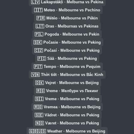
🇱🇻
Laikapstākļi · Melburna vs Pekina
🇮🇹
Meteo · Melbourne vs Pechino
🇫🇷
Météo · Melbourne vs Pékin
🇱🇹
Oras · Melburnas vs Pekinas
🇵🇱
Pogoda · Melbourne vs Pekin
🇸🇰
Počasie · Melbourne vs Peking
🇨🇿
Počasí · Melbourne vs Peking
🇫🇮
Sää · Melbourne vs Peking
🇵🇹
Tempo · Melbourne vs Pequim
🇻🇳
Thời tiết · Melbourne vs Bắc Kinh
🇩🇰
Vejret · Melbourne vs Beijing
🇷🇸
Vreme · Мелбурн vs Пекинг
🇸🇮
Vreme · Melbourne vs Peking
🇷🇴
Vremea · Melbourne vs Beijing
🇸🇪
Vädret · Melbourne vs Peking
🇳🇴
Været · Melbourne vs Peking
🇬🇧🇺🇸
Weather · Melbourne vs Beijing