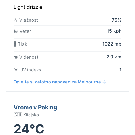
Light drizzle
💧 Vlažnost
75%
15 kph
🌬️ Veter
1022 mb
🌡️ Tlak
2.0 km
👁️ Videnost
☀️ UV indeks
1
Oglejte si celotno napoved za Melbourne →
Vreme v Peking
🇨🇳 Kitajska
24°C