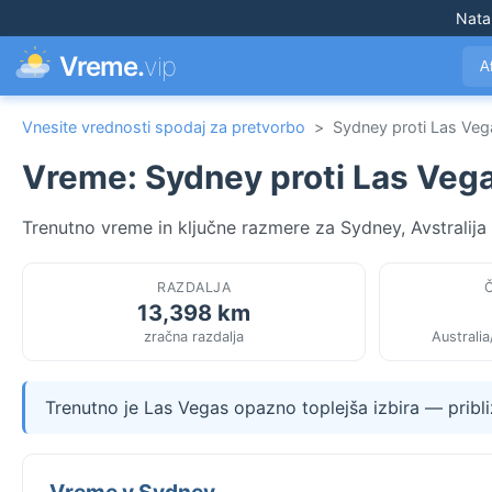
Nata
Vreme.
vip
A
Vnesite vrednosti spodaj za pretvorbo
>
Sydney proti Las Veg
Vreme: Sydney proti Las Veg
Trenutno vreme in ključne razmere za Sydney, Avstralija
RAZDALJA
13,398 km
zračna razdalja
Australi
Trenutno je Las Vegas opazno toplejša izbira — pribl
Vreme v Sydney