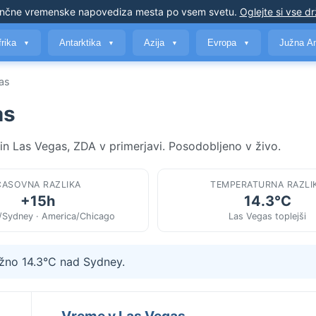
nčne vremenske napovedi
za mesta po vsem svetu
.
Oglejte si vse d
frika
Antarktika
Azija
Evropa
Južna A
▼
▼
▼
▼
as
as
 in Las Vegas, ZDA v primerjavi. Posodobljeno v živo.
ČASOVNA RAZLIKA
TEMPERATURNA RAZLI
+15h
14.3°C
a/Sydney · America/Chicago
Las Vegas toplejši
ižno 14.3°C nad Sydney.
Vreme v Las Vegas