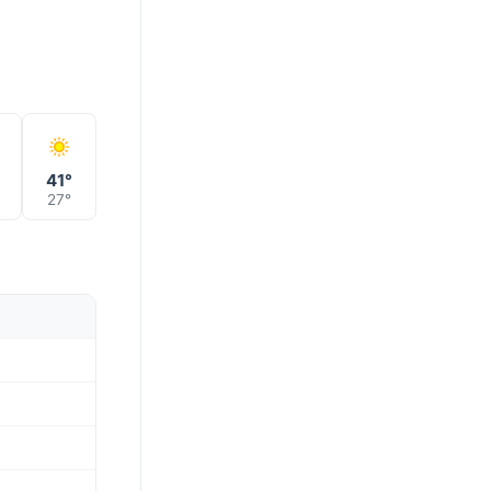
°
41°
27°