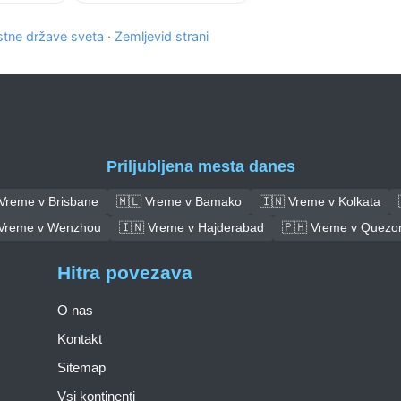
tne države sveta
·
Zemljevid strani
Priljubljena mesta danes
 Vreme v Brisbane
🇲🇱 Vreme v Bamako
🇮🇳 Vreme v Kolkata
 Vreme v Wenzhou
🇮🇳 Vreme v Hajderabad
🇵🇭 Vreme v Quezon
Hitra povezava
O nas
Kontakt
Sitemap
Vsi kontinenti