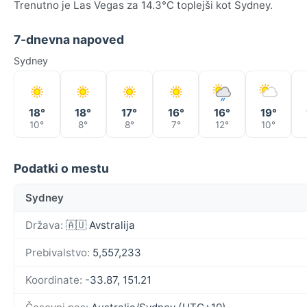
Trenutno je Las Vegas za 14.3°C toplejši kot Sydney.
7-dnevna napoved
Sydney
18°
18°
17°
16°
16°
19°
10°
8°
8°
7°
12°
10°
Podatki o mestu
Sydney
Država:
🇦🇺 Avstralija
Prebivalstvo:
5,557,233
Koordinate:
-33.87, 151.21