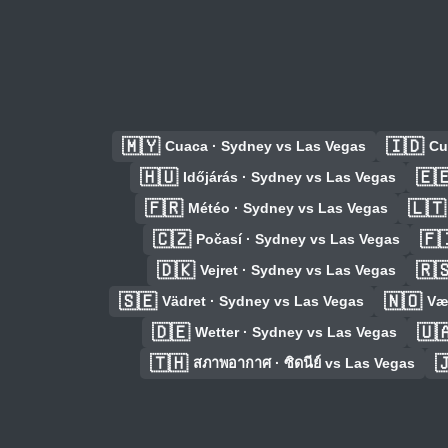
🇲🇾
🇮🇩
Cuaca · Sydney vs Las Vegas
Cu
🇭🇺
🇪
Időjárás · Sydney vs Las Vegas
🇫🇷
🇱🇹
Météo · Sydney vs Las Vegas
🇨🇿
🇫
Počasí · Sydney vs Las Vegas
🇩🇰
🇷
Vejret · Sydney vs Las Vegas
🇸🇪
🇳🇴
Vädret · Sydney vs Las Vegas
Væ
🇩🇪
🇺
Wetter · Sydney vs Las Vegas
🇹🇭

สภาพอากาศ · ซิดนีย์ vs Las Vegas