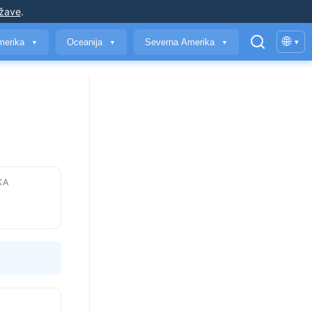
ržave
.
🌐
merika
Oceanija
Severna Amerika
▾
▼
▼
▼
KA