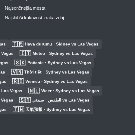
Najsončnejša mesta
Najslabši kakovost zraka zdaj
🇹🇷
gas
Hava durumu · Sidney vs Las Vegas
🇮🇹
s Vegas
Meteo · Sydney vs Las Vegas
🇸🇰
egas
Počasie · Sydney vs Las Vegas
🇻🇳
gas
Thời tiết · Sydney vs Las Vegas
🇷🇴
gas
Vremea · Sydney vs Las Vegas
🇳🇱
s Las Vegas
Weer · Sydney vs Las Vegas
🇸🇦
 Vegas
الطقس · سيدني vs Las Vegas
🇹🇼
gas
天氣預報 · Sydney vs Las Vegas