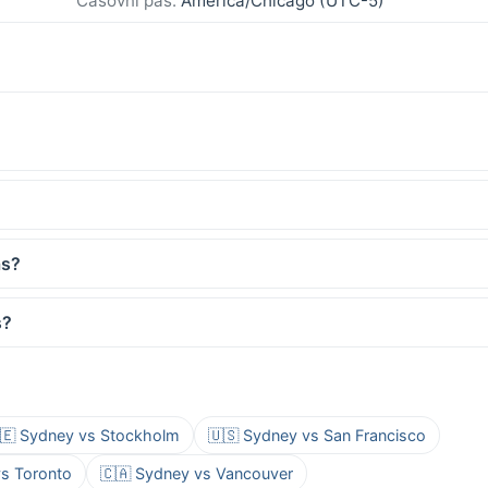
Časovni pas:
America/Chicago (UTC-5)
as?
s?
🇪 Sydney vs Stockholm
🇺🇸 Sydney vs San Francisco
vs Toronto
🇨🇦 Sydney vs Vancouver