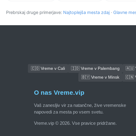
Prebrskaj druge primerjave:
Najtoplejša mesta zdaj
·
Glavne mes
🇨🇴 Vreme v Cali
🇮🇩 Vreme v Palembang
🇦🇺
🇧🇾 Vreme v Minsk
🇨🇳
O nas Vreme.vip
Vaš zanesljiv vir za natančne, žive vremenske
napovedi za mesta po vsem svetu.
Vreme.vip © 2026. Vse pravice pridržane.