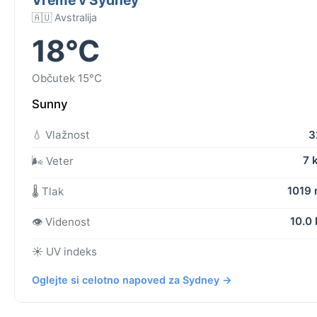
🇦🇺 Avstralija
18°C
Občutek 15°C
Sunny
💧 Vlažnost
3
7 
🌬️ Veter
1019
🌡️ Tlak
10.0
👁️ Videnost
☀️ UV indeks
Oglejte si celotno napoved za Sydney →