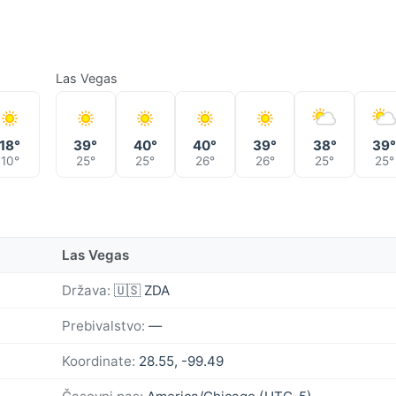
Las Vegas
18°
39°
40°
40°
39°
38°
39
10°
25°
25°
26°
26°
25°
25°
Las Vegas
Država:
🇺🇸 ZDA
Prebivalstvo:
—
Koordinate:
28.55, -99.49