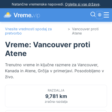
Natančne vremenske napovedi
.
Oglejte si vse države
.
☰
Vreme.
vip
🌐
Vnesite vrednosti spodaj za
>
Vancouver proti
pretvorbo
Atene
Vreme: Vancouver proti
Atene
Trenutno vreme in ključne razmere za Vancouver,
Kanada in Atene, Grčija v primerjavi. Posodobljeno v
živo.
RAZDALJA
9,781 km
zračna razdalja