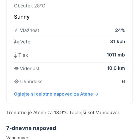
Občutek 28°C
Sunny
💧 Vlažnost
24%
31 kph
🌬️ Veter
1011 mb
🌡️ Tlak
10.0 km
👁️ Videnost
☀️ UV indeks
6
Oglejte si celotno napoved za Atene →
Trenutno je Atene za 18.9°C toplejši kot Vancouver.
7-dnevna napoved
Vancouver