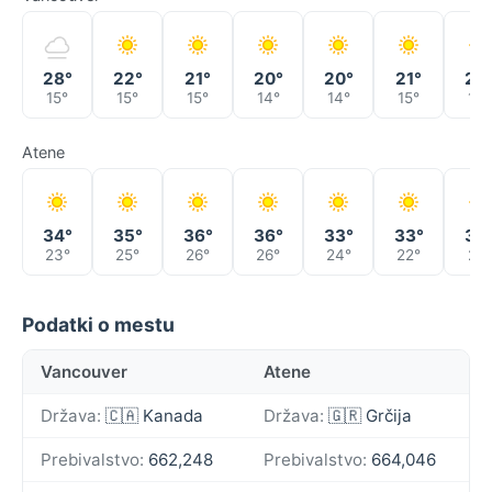
28°
22°
21°
20°
20°
21°
23
15°
15°
15°
14°
14°
15°
16°
Atene
34°
35°
36°
36°
33°
33°
34
23°
25°
26°
26°
24°
22°
21°
Podatki o mestu
Vancouver
Atene
Država:
🇨🇦 Kanada
Država:
🇬🇷 Grčija
Prebivalstvo:
662,248
Prebivalstvo:
664,046