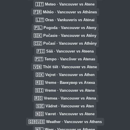
🇮🇹
Meteo · Vancouver vs Atene
🇫🇷
Météo · Vancouver vs Athènes
🇱🇹
Oras · Vankuveris vs Atėnai
🇵🇱
Pogoda · Vancouver vs Ateny
🇸🇰
Počasie · Vancouver vs Atény
🇨🇿
Počasí · Vancouver vs Athény
🇫🇮
Sää · Vancouver vs Ateena
🇵🇹
Tempo · Vancôver vs Atenas
🇻🇳
Thời tiết · Vancouver vs Atene
🇩🇰
Vejret · Vancouver vs Athen
🇷🇸
Vreme · Ванкувер vs Атина
🇸🇮
Vreme · Vancouver vs Atene
🇷🇴
Vremea · Vancouver vs Atena
🇸🇪
Vädret · Vancouver vs Aten
🇳🇴
Været · Vancouver vs Atene
🇬🇧🇺🇸
Weather · Vancouver vs Athens
🇳🇱
Weer · Vancouver vs Athene