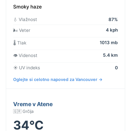
Smoky haze
💧 Vlažnost
87%
4 kph
🌬️ Veter
1013 mb
🌡️ Tlak
5.4 km
👁️ Videnost
☀️ UV indeks
0
Oglejte si celotno napoved za Vancouver →
Vreme v Atene
🇬🇷 Grčija
34°C