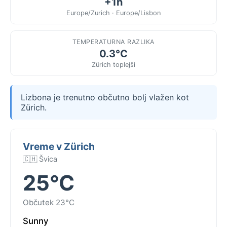
+1h
Europe/Zurich · Europe/Lisbon
TEMPERATURNA RAZLIKA
0.3°C
Zürich toplejši
Lizbona je trenutno občutno bolj vlažen kot
Zürich.
Vreme v Zürich
🇨🇭 Švica
25°C
Občutek 23°C
Sunny