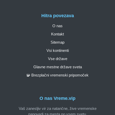
Hitra povezava
O nas
Kontakt
Sitemap
Vsi kontinenti
Vse države
Glavne mestne države sveta
🧩 Brezplačni vremenski pripomoček
O nas Vreme.vip
Vaš zanesljiv vir za natančne, žive vremenske
napovedi za mesta po vsem svetu.