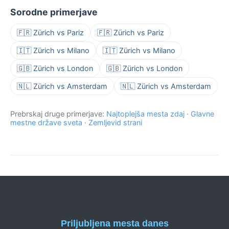
Sorodne primerjave
🇫🇷 Zürich vs Pariz
🇫🇷 Zürich vs Pariz
🇮🇹 Zürich vs Milano
🇮🇹 Zürich vs Milano
🇬🇧 Zürich vs London
🇬🇧 Zürich vs London
🇳🇱 Zürich vs Amsterdam
🇳🇱 Zürich vs Amsterdam
Prebrskaj druge primerjave:
Najtoplejša mesta zdaj
·
Glavne
mestne države sveta
·
Zemljevid strani
Priljubljena mesta danes