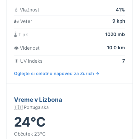
💧 Vlažnost
41%
9 kph
🌬️ Veter
1020 mb
🌡️ Tlak
10.0 km
👁️ Videnost
☀️ UV indeks
7
Oglejte si celotno napoved za Zürich →
Vreme v Lizbona
🇵🇹 Portugalska
24°C
Občutek 23°C