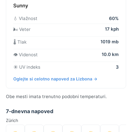
Sunny
💧 Vlažnost
60%
17 kph
🌬️ Veter
1019 mb
🌡️ Tlak
10.0 km
👁️ Videnost
☀️ UV indeks
3
Oglejte si celotno napoved za Lizbona →
Obe mesti imata trenutno podobni temperaturi.
7-dnevna napoved
Zürich