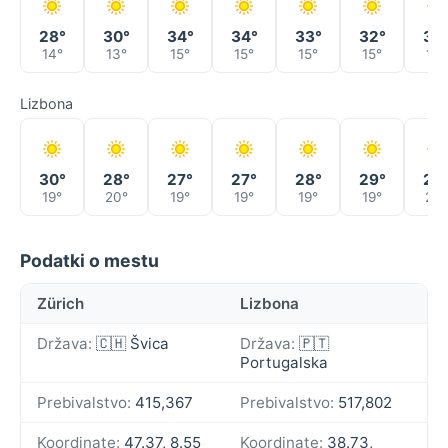
28°
30°
34°
34°
33°
32°
34
14°
13°
15°
15°
15°
15°
18°
Lizbona
30°
28°
27°
27°
28°
29°
29
19°
20°
19°
19°
19°
19°
20°
Podatki o mestu
Zürich
Lizbona
Država:
🇨🇭 Švica
Država:
🇵🇹
Portugalska
Prebivalstvo:
415,367
Prebivalstvo:
517,802
Koordinate:
47.37, 8.55
Koordinate:
38.73,