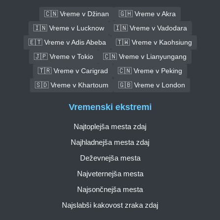
🇨🇳 Vreme v Džinan
🇬🇭 Vreme v Akra
🇮🇳 Vreme v Lucknow
🇮🇳 Vreme v Vadodara
🇪🇹 Vreme v Adis Abeba
🇹🇼 Vreme v Kaohsiung
🇯🇵 Vreme v Tokio
🇨🇳 Vreme v Lianyungang
🇹🇷 Vreme v Carigrad
🇨🇳 Vreme v Peking
🇸🇩 Vreme v Khartoum
🇬🇧 Vreme v London
Vremenski ekstremi
Najtoplejša mesta zdaj
Najhladnejša mesta zdaj
Deževnejša mesta
Najveternejša mesta
Najsončnejša mesta
Najslabši kakovost zraka zdaj