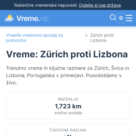
Natančne vremenske napovedi
.
Oglejte si vse države
.
☰
Vreme.
vip
🌐
Vnesite vrednosti spodaj za
>
Zürich proti
pretvorbo
Lizbona
Vreme: Zürich proti Lizbona
Trenutno vreme in ključne razmere za Zürich, Švica in
Lizbona, Portugalska v primerjavi. Posodobljeno v
živo.
RAZDALJA
1,723 km
zračna razdalja
ČASOVNA RAZLIKA