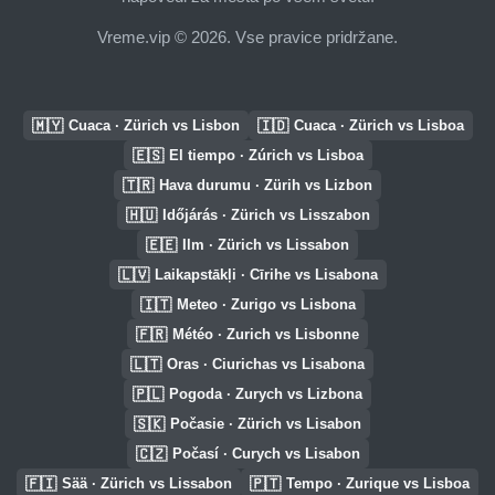
Vreme.vip © 2026. Vse pravice pridržane.
🇲🇾
🇮🇩
Cuaca · Zürich vs Lisbon
Cuaca · Zürich vs Lisboa
🇪🇸
El tiempo · Zúrich vs Lisboa
🇹🇷
Hava durumu · Zürih vs Lizbon
🇭🇺
Időjárás · Zürich vs Lisszabon
🇪🇪
Ilm · Zürich vs Lissabon
🇱🇻
Laikapstākļi · Cīrihe vs Lisabona
🇮🇹
Meteo · Zurigo vs Lisbona
🇫🇷
Météo · Zurich vs Lisbonne
🇱🇹
Oras · Ciurichas vs Lisabona
🇵🇱
Pogoda · Zurych vs Lizbona
🇸🇰
Počasie · Zürich vs Lisabon
🇨🇿
Počasí · Curych vs Lisabon
🇫🇮
🇵🇹
Sää · Zürich vs Lissabon
Tempo · Zurique vs Lisboa