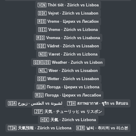
🇻🇳
Thời tiết · Zürich vs Lisboa
🇩🇰
Vejret · Zürich vs Lissabon
🇷🇸
Vreme · Цирих vs Лисабон
🇸🇮
Vreme · Zürich vs Lizbona
🇷🇴
Vremea · Zürich vs Lisabona
🇸🇪
Vädret · Zürich vs Lissabon
🇳🇴
Været · Zürich vs Lizbona
🇬🇧🇺🇸
Weather · Zurich vs Lisbon
🇳🇱
Weer · Zürich vs Lissabon
🇩🇪
Wetter · Zürich vs Lissabon
🇺🇦
Погода · Цюрих vs Lizbona
🇷🇺
Погода · Цюрих vs Лиссабон
🇸🇦
🇹🇭
الطقس · زيورخ vs لشبونة
สภาพอากาศ · ซูริก vs ลิสบอน
🇯🇵
天気 · チューリッヒ vs リスボン
🇭🇰
天氣 · Zürich vs Lizbona
🇹🇼
🇰🇷
天氣預報 · Zürich vs Lizbona
날씨 · 취리히 vs 리스본