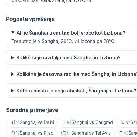
Časovni pas:
Asia/Shanghai (UTC+8)
Pogosta vprašanja
Ali je Šanghaj trenutno bolj vroče kot Lizbona?
Trenutno je v Šanghaj 29°C, v Lizbona pa 28°C.
Kolikšna je razdalja med Šanghaj in Lizbona?
Kolikšna je časovna razlika med Šanghaj in Lizbona
Katero mesto je bolje obiskati, Šanghaj ali Lizbona?
Sorodne primerjave
🇮🇳 Šanghaj vs Delhi
🇹🇷 Šanghaj vs Carigrad
🇺🇸 Ša
🇸🇦 Šanghaj vs Rijad
🇮🇱 Šanghaj vs Tel Aviv
🇿🇦 Šan