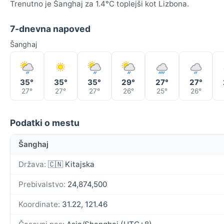
Trenutno je Šanghaj za 1.4°C toplejši kot Lizbona.
7-dnevna napoved
Šanghaj
35°
35°
35°
29°
27°
27°
27°
27°
27°
26°
25°
26°
Podatki o mestu
Šanghaj
Država:
🇨🇳 Kitajska
Prebivalstvo:
24,874,500
Koordinate:
31.22, 121.46