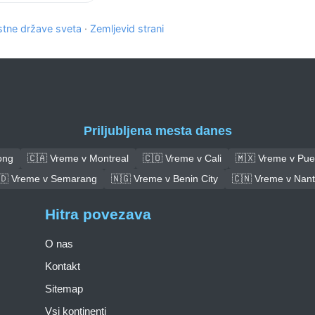
tne države sveta
·
Zemljevid strani
Priljubljena mesta danes
ong
🇨🇦 Vreme v Montreal
🇨🇴 Vreme v Cali
🇲🇽 Vreme v Pue
🇩 Vreme v Semarang
🇳🇬 Vreme v Benin City
🇨🇳 Vreme v Nan
Hitra povezava
O nas
Kontakt
Sitemap
Vsi kontinenti