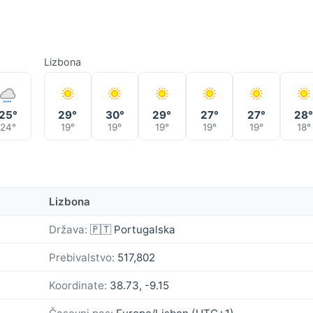
Lizbona
25°
29°
30°
29°
27°
27°
28
24°
19°
19°
19°
19°
19°
18°
Lizbona
Država:
🇵🇹 Portugalska
Prebivalstvo:
517,802
Koordinate:
38.73, -9.15