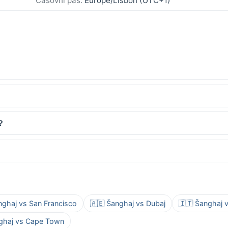
Časovni pas:
Europe/Lisbon (UTC+1)
?
nghaj vs San Francisco
🇦🇪 Šanghaj vs Dubaj
🇮🇹 Šanghaj 
ghaj vs Cape Town