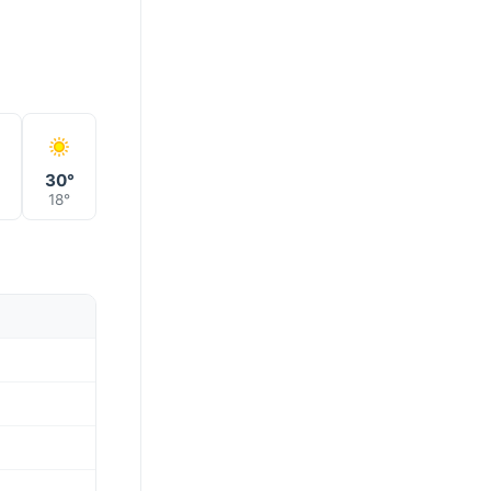
°
30°
18°