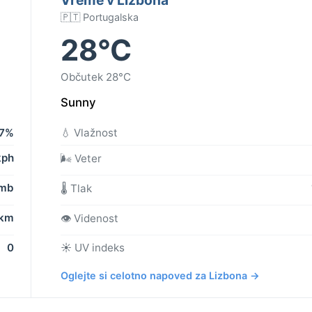
🇵🇹 Portugalska
28°C
Občutek 28°C
Sunny
7%
💧 Vlažnost
kph
🌬️ Veter
 mb
🌡️ Tlak
 km
👁️ Videnost
0
☀️ UV indeks
Oglejte si celotno napoved za Lizbona →