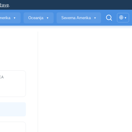
ržave
.
🌐
merika
Oceanija
Severna Amerika
▾
▼
▼
▼
KA