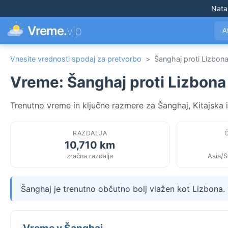
Nata
Vreme.
vip
A
Vnesite vrednosti spodaj za pretvorbo
>
Šanghaj proti Lizbon
Vreme: Šanghaj proti Lizbona
Trenutno vreme in ključne razmere za Šanghaj, Kitajska 
RAZDALJA
10,710 km
zračna razdalja
Asia/S
Šanghaj je trenutno občutno bolj vlažen kot Lizbona.
Vreme v Šanghaj