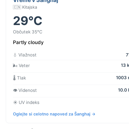
🇨🇳 Kitajska
29°C
Občutek 35°C
Partly cloudy
💧 Vlažnost
7
13 
🌬️ Veter
1003
🌡️ Tlak
10.0
👁️ Videnost
☀️ UV indeks
Oglejte si celotno napoved za Šanghaj →