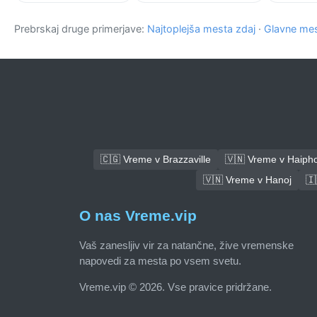
Prebrskaj druge primerjave:
Najtoplejša mesta zdaj
·
Glavne mes
🇨🇬 Vreme v Brazzaville
🇻🇳 Vreme v Haiph
🇻🇳 Vreme v Hanoj
🇮
O nas Vreme.vip
Vaš zanesljiv vir za natančne, žive vremenske
napovedi za mesta po vsem svetu.
Vreme.vip © 2026. Vse pravice pridržane.