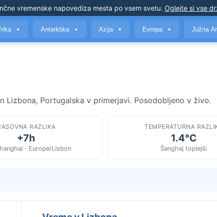
nčne vremenske napovedi
za mesta po vsem svetu
.
Oglejte si vse d
frika
Antarktika
Azija
Evropa
Južna A
▼
▼
▼
▼
a
in Lizbona, Portugalska v primerjavi. Posodobljeno v živo.
ČASOVNA RAZLIKA
TEMPERATURNA RAZLI
+7h
1.4°C
hanghai · Europe/Lisbon
Šanghaj toplejši
Vreme v Lizbona