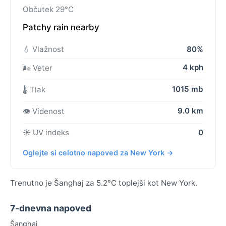
Občutek 29°C
Patchy rain nearby
💧 Vlažnost
80%
4 kph
🌬️ Veter
1015 mb
🌡️ Tlak
9.0 km
👁️ Videnost
☀️ UV indeks
0
Oglejte si celotno napoved za New York →
Trenutno je Šanghaj za 5.2°C toplejši kot New York.
7-dnevna napoved
Šanghaj