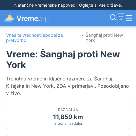
Natančne vremenske napovedi
.
Oglejte si vse države
.
☰
Vreme.
vip
🌐
Vnesite vrednosti spodaj za
>
Šanghaj proti New
pretvorbo
York
Vreme: Šanghaj proti New
York
Trenutno vreme in ključne razmere za Šanghaj,
Kitajska in New York, ZDA v primerjavi. Posodobljeno
v živo.
RAZDALJA
11,859 km
zračna razdalja