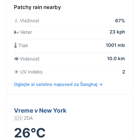
Patchy rain nearby
💧 Vlažnost
67%
23 kph
🌬️ Veter
1001 mb
🌡️ Tlak
10.0 km
👁️ Videnost
☀️ UV indeks
2
Oglejte si celotno napoved za Šanghaj →
Vreme v New York
🇺🇸 ZDA
26°C