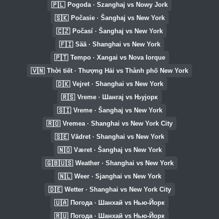
🇵🇱
Pogoda · Szanghaj vs Nowy Jork
🇸🇰
Počasie · Šanghaj vs New York
🇨🇿
Počasí · Šanghaj vs New York
🇫🇮
Sää · Shanghai vs New York
🇵🇹
Tempo · Xangai vs Nova Iorque
🇻🇳
Thời tiết · Thượng Hải vs Thành phố New York
🇩🇰
Vejret · Shanghai vs New York
🇷🇸
Vreme · Шангај vs Њујорк
🇸🇮
Vreme · Šanghaj vs New York
🇷🇴
Vremea · Shanghai vs New York City
🇸🇪
Vädret · Shanghai vs New York
🇳🇴
Været · Šanghaj vs New York
🇬🇧🇺🇸
Weather · Shanghai vs New York
🇳🇱
Weer · Sjanghai vs New York
🇩🇪
Wetter · Shanghai vs New York City
🇺🇦
Погода · Шанхай vs Нью-Йорк
🇷🇺
Погода · Шанхай vs Нью-Йорк