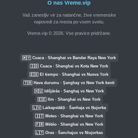
O nas Vreme.vip
Vaš zanesljiv vir za natančne, žive vremenske
napovedi za mesta po vsem svetu.
Vreme.vip © 2026. Vse pravice pridržane.
🇲🇾
Cuaca · Shanghai vs Bandar Raya New York
🇮🇩
Cuaca · Shanghai vs Kota New York
🇪🇸
El tiempo · Shanghai vs Nueva York
🇹🇷
Hava durumu · Şanghay vs New York kenti
🇭🇺
Időjárás · Sanghaj vs New York
🇪🇪
Ilm · Shanghai vs New York
🇱🇻
Laikapstākļi · Šanhaja vs Ņujorka
🇮🇹
Meteo · Shanghai vs New York
🇫🇷
Météo · Shanghai vs New York
🇱🇹
Oras · Šanchajus vs Niujorkas