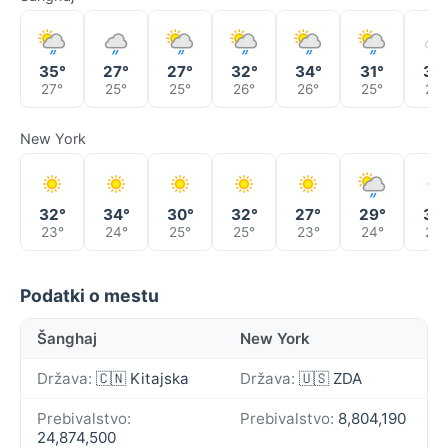
35°
27°
27°
32°
34°
31°
30
27°
25°
25°
26°
26°
25°
23°
New York
32°
34°
30°
32°
27°
29°
30
23°
24°
25°
25°
23°
24°
24°
Podatki o mestu
Šanghaj
New York
Država:
🇨🇳 Kitajska
Država:
🇺🇸 ZDA
Prebivalstvo:
Prebivalstvo:
8,804,190
24,874,500