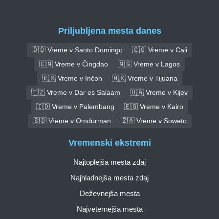
Priljubljena mesta danes
🇩🇴 Vreme v Santo Domingo
🇨🇴 Vreme v Cali
🇨🇳 Vreme v Čingdao
🇳🇬 Vreme v Lagos
🇰🇷 Vreme v Inčon
🇲🇽 Vreme v Tijuana
🇹🇿 Vreme v Dar es Salaam
🇺🇦 Vreme v Kijev
🇮🇩 Vreme v Palembang
🇪🇬 Vreme v Kairo
🇸🇩 Vreme v Omdurman
🇿🇦 Vreme v Soweto
Vremenski ekstremi
Najtoplejša mesta zdaj
Najhladnejša mesta zdaj
Deževnejša mesta
Najveternejša mesta