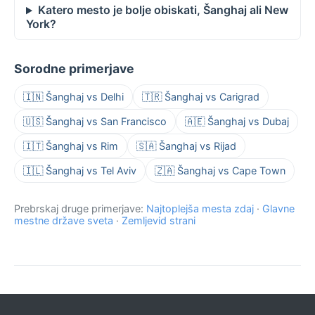
Katero mesto je bolje obiskati, Šanghaj ali New
York?
Sorodne primerjave
🇮🇳 Šanghaj vs Delhi
🇹🇷 Šanghaj vs Carigrad
🇺🇸 Šanghaj vs San Francisco
🇦🇪 Šanghaj vs Dubaj
🇮🇹 Šanghaj vs Rim
🇸🇦 Šanghaj vs Rijad
🇮🇱 Šanghaj vs Tel Aviv
🇿🇦 Šanghaj vs Cape Town
Prebrskaj druge primerjave:
Najtoplejša mesta zdaj
·
Glavne
mestne države sveta
·
Zemljevid strani