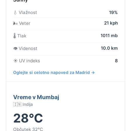
💧 Vlažnost
19%
21 kph
🌬️ Veter
1011 mb
🌡️ Tlak
10.0 km
👁️ Videnost
☀️ UV indeks
8
Oglejte si celotno napoved za Madrid →
Vreme v Mumbaj
🇮🇳 Indija
28°C
Občutek 32°C