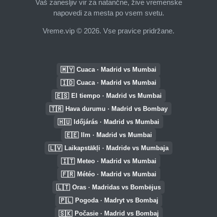
Vaš zanesljiv vir za natančne, žive vremenske
napovedi za mesta po vsem svetu.
Vreme.vip © 2026. Vse pravice pridržane.
🇲🇾
Cuaca · Madrid vs Mumbai
🇮🇩
Cuaca · Madrid vs Mumbai
🇪🇸
El tiempo · Madrid vs Mumbai
🇹🇷
Hava durumu · Madrid vs Bombay
🇭🇺
Időjárás · Madrid vs Mumbai
🇪🇪
Ilm · Madrid vs Mumbai
🇱🇻
Laikapstākļi · Madride vs Mumbaja
🇮🇹
Meteo · Madrid vs Mumbai
🇫🇷
Météo · Madrid vs Mumbai
🇱🇹
Oras · Madridas vs Bombėjus
🇵🇱
Pogoda · Madryt vs Bombaj
🇸🇰
Počasie · Madrid vs Bombaj