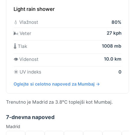
Light rain shower
💧 Vlažnost
80%
27 kph
🌬️ Veter
1008 mb
🌡️ Tlak
10.0 km
👁️ Videnost
☀️ UV indeks
0
Oglejte si celotno napoved za Mumbaj →
Trenutno je Madrid za 3.8°C toplejši kot Mumbaj.
7-dnevna napoved
Madrid