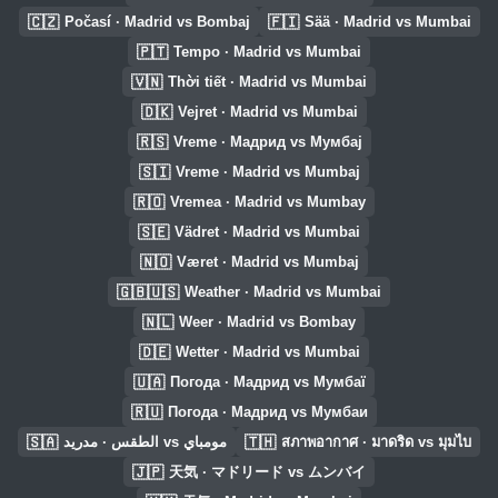
🇨🇿
🇫🇮
Počasí · Madrid vs Bombaj
Sää · Madrid vs Mumbai
🇵🇹
Tempo · Madrid vs Mumbai
🇻🇳
Thời tiết · Madrid vs Mumbai
🇩🇰
Vejret · Madrid vs Mumbai
🇷🇸
Vreme · Мадрид vs Мумбај
🇸🇮
Vreme · Madrid vs Mumbaj
🇷🇴
Vremea · Madrid vs Mumbay
🇸🇪
Vädret · Madrid vs Mumbai
🇳🇴
Været · Madrid vs Mumbaj
🇬🇧🇺🇸
Weather · Madrid vs Mumbai
🇳🇱
Weer · Madrid vs Bombay
🇩🇪
Wetter · Madrid vs Mumbai
🇺🇦
Погода · Мадрид vs Мумбаї
🇷🇺
Погода · Мадрид vs Мумбаи
🇸🇦
🇹🇭
الطقس · مدريد vs مومباي
สภาพอากาศ · มาดริด vs มุมไบ
🇯🇵
天気 · マドリード vs ムンバイ