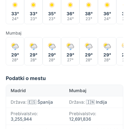
33°
33°
35°
36°
38°
36°
34
24°
23°
23°
24°
23°
24°
23°
Mumbaj
29°
29°
29°
29°
29°
29°
29
28°
28°
28°
27°
28°
28°
28°
Podatki o mestu
Madrid
Mumbaj
Država:
🇪🇸 Španija
Država:
🇮🇳 Indija
Prebivalstvo:
Prebivalstvo:
3,255,944
12,691,836