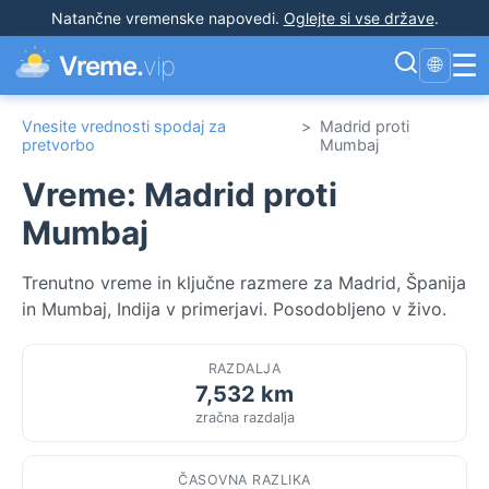
Natančne vremenske napovedi
.
Oglejte si vse države
.
☰
Vreme.
vip
🌐
Vnesite vrednosti spodaj za
>
Madrid proti
pretvorbo
Mumbaj
Vreme: Madrid proti
Mumbaj
Trenutno vreme in ključne razmere za Madrid, Španija
in Mumbaj, Indija v primerjavi. Posodobljeno v živo.
RAZDALJA
7,532 km
zračna razdalja
ČASOVNA RAZLIKA