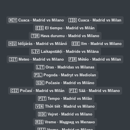
🇲🇾
🇮🇩
Cuaca · Madrid vs Milano
Cuaca · Madrid vs Milan
🇪🇸
El tiempo · Madrid vs Milán
🇹🇷
Hava durumu · Madrid vs Milano
🇭🇺
🇪🇪
Időjárás · Madrid vs Milánó
Ilm · Madrid vs Milano
🇱🇻
Laikapstākļi · Madride vs Milāna
🇮🇹
🇫🇷
Meteo · Madrid vs Milano
Météo · Madrid vs Milan
🇱🇹
Oras · Madridas vs Milanas
🇵🇱
Pogoda · Madryt vs Mediolan
🇸🇰
Počasie · Madrid vs Miláno
🇨🇿
🇫🇮
Počasí · Madrid vs Milán
Sää · Madrid vs Milano
🇵🇹
Tempo · Madrid vs Milão
🇻🇳
Thời tiết · Madrid vs Milano
🇩🇰
Vejret · Madrid vs Milano
🇷🇸
Vreme · Мадрид vs Милано
🇸🇮
Vreme · Madrid vs Milano