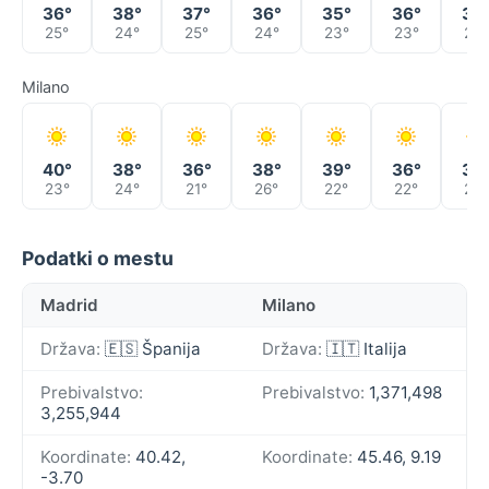
36°
38°
37°
36°
35°
36°
38
25°
24°
25°
24°
23°
23°
24°
Milano
40°
38°
36°
38°
39°
36°
37
23°
24°
21°
26°
22°
22°
23°
Podatki o mestu
Madrid
Milano
Država:
🇪🇸 Španija
Država:
🇮🇹 Italija
Prebivalstvo:
Prebivalstvo:
1,371,498
3,255,944
Koordinate:
40.42,
Koordinate:
45.46, 9.19
-3.70