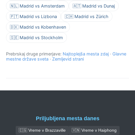
🇳🇱 Madrid vs Amsterdam
🇦🇹 Madrid vs Dunaj
🇵🇹 Madrid vs Lizbona
🇨🇭 Madrid vs Zürich
🇩🇰 Madrid vs Kobenhaven
🇸🇪 Madrid vs Stockholm
Prebrskaj druge primerjave:
Najtoplejša mesta zdaj
·
Glavne
mestne države sveta
·
Zemljevid strani
Priljubljena mesta danes
🇨🇬 Vreme v Brazzaville
🇻🇳 Vreme v Haiphong