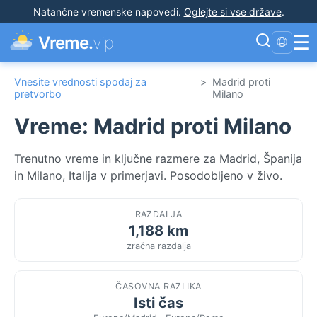
Natančne vremenske napovedi
.
Oglejte si vse države
.
☰
Vreme.
vip
🌐
Vnesite vrednosti spodaj za
>
Madrid proti
pretvorbo
Milano
Vreme: Madrid proti Milano
Trenutno vreme in ključne razmere za Madrid, Španija
in Milano, Italija v primerjavi. Posodobljeno v živo.
RAZDALJA
1,188 km
zračna razdalja
ČASOVNA RAZLIKA
Isti čas