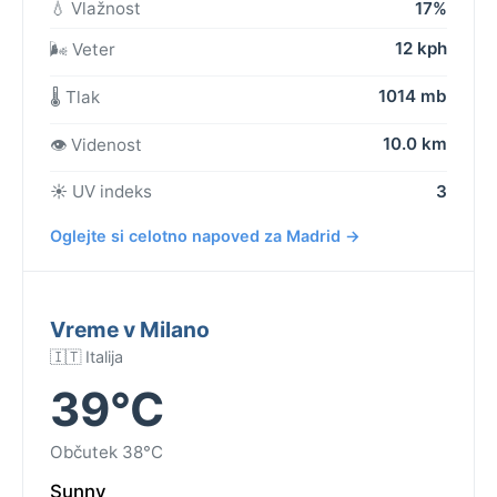
💧 Vlažnost
17%
12 kph
🌬️ Veter
1014 mb
🌡️ Tlak
10.0 km
👁️ Videnost
☀️ UV indeks
3
Oglejte si celotno napoved za Madrid →
Vreme v Milano
🇮🇹 Italija
39°C
Občutek 38°C
Sunny