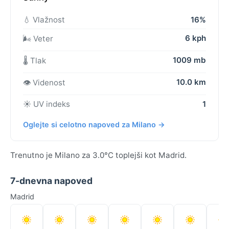
💧 Vlažnost
16%
6 kph
🌬️ Veter
1009 mb
🌡️ Tlak
10.0 km
👁️ Videnost
☀️ UV indeks
1
Oglejte si celotno napoved za Milano →
Trenutno je Milano za 3.0°C toplejši kot Madrid.
7-dnevna napoved
Madrid