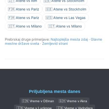
🇮🇹 Atene vs Rim
🇸🇪 Atene vs Stockholm
🇫🇷 Atene vs Pariz
🇸🇪 Atene vs Stockholm
🇫🇷 Atene vs Pariz
🇺🇸 Atene vs Las Vegas
🇮🇹 Atene vs Milano
🇮🇹 Atene vs Milano
Prebrskaj druge primerjave:
Najtoplejša mesta zdaj
·
Glavne
mestne države sveta
·
Zemljevid strani
Priljubljena mesta danes
🇨🇳 Vreme v Džinan
🇬🇭 Vreme v Akra
🇮🇳 Vreme v Lucknow
🇮🇳 Vreme v Vadodara