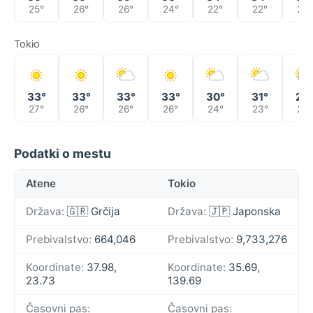
25°
26°
26°
24°
22°
22°
22°
Tokio
33°
33°
33°
33°
30°
31°
26
27°
26°
26°
26°
24°
23°
24°
Podatki o mestu
Atene
Tokio
Država:
🇬🇷 Grčija
Država:
🇯🇵 Japonska
Prebivalstvo:
664,046
Prebivalstvo:
9,733,276
Koordinate:
37.98,
Koordinate:
35.69,
23.73
139.69
Časovni pas:
Časovni pas: