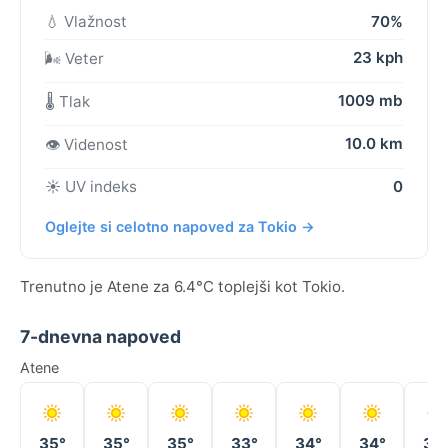
💧 Vlažnost
70%
23 kph
🌬️ Veter
1009 mb
🌡️ Tlak
10.0 km
👁️ Videnost
☀️ UV indeks
0
Oglejte si celotno napoved za Tokio →
Trenutno je Atene za 6.4°C toplejši kot Tokio.
7-dnevna napoved
Atene
35°
35°
35°
33°
34°
34°
34