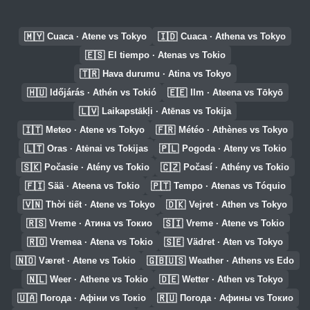
🇲🇾
🇮🇩
Cuaca · Atene vs Tokyo
Cuaca · Athena vs Tokyo
🇪🇸
El tiempo · Atenas vs Tokio
🇹🇷
Hava durumu · Atina vs Tokyo
🇭🇺
🇪🇪
Időjárás · Athén vs Tokió
Ilm · Ateena vs Tōkyō
🇱🇻
Laikapstākļi · Atēnas vs Tokija
🇮🇹
🇫🇷
Meteo · Atene vs Tokyo
Météo · Athènes vs Tokyo
🇱🇹
🇵🇱
Oras · Atėnai vs Tokijas
Pogoda · Ateny vs Tokio
🇸🇰
🇨🇿
Počasie · Atény vs Tokio
Počasí · Athény vs Tokio
🇫🇮
🇵🇹
Sää · Ateena vs Tokio
Tempo · Atenas vs Tóquio
🇻🇳
🇩🇰
Thời tiết · Atene vs Tokyo
Vejret · Athen vs Tokyo
🇷🇸
🇸🇮
Vreme · Атина vs Токио
Vreme · Atene vs Tokio
🇷🇴
🇸🇪
Vremea · Atena vs Tokio
Vädret · Aten vs Tokyo
🇳🇴
🇬🇧🇺🇸
Været · Atene vs Tokio
Weather · Athens vs Edo
🇳🇱
🇩🇪
Weer · Athene vs Tokio
Wetter · Athen vs Tokyo
🇺🇦
🇷🇺
Погода · Афіни vs Токіо
Погода · Афины vs Токио