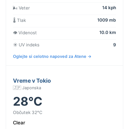
14 kph
🌬️ Veter
1009 mb
🌡️ Tlak
10.0 km
👁️ Videnost
☀️ UV indeks
9
Oglejte si celotno napoved za Atene →
Vreme v Tokio
🇯🇵 Japonska
28°C
Občutek 32°C
Clear