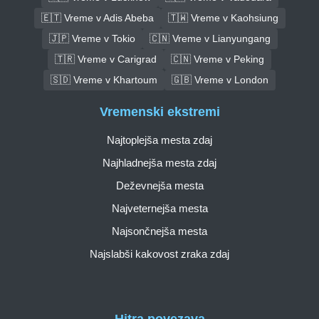
🇪🇹 Vreme v Adis Abeba
🇹🇼 Vreme v Kaohsiung
🇯🇵 Vreme v Tokio
🇨🇳 Vreme v Lianyungang
🇹🇷 Vreme v Carigrad
🇨🇳 Vreme v Peking
🇸🇩 Vreme v Khartoum
🇬🇧 Vreme v London
Vremenski ekstremi
Najtoplejša mesta zdaj
Najhladnejša mesta zdaj
Deževnejša mesta
Najveternejša mesta
Najsončnejša mesta
Najslabši kakovost zraka zdaj
Hitra povezava