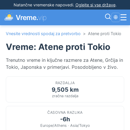
Natančne vremenske napovedi
.
Oglejte si vse države
.
☰
Vreme.
vip
🌐
Vnesite vrednosti spodaj za pretvorbo
>
Atene proti Tokio
Vreme: Atene proti Tokio
Trenutno vreme in ključne razmere za Atene, Grčija in
Tokio, Japonska v primerjavi. Posodobljeno v živo.
RAZDALJA
9,505 km
zračna razdalja
ČASOVNA RAZLIKA
-6h
Europe/Athens · Asia/Tokyo