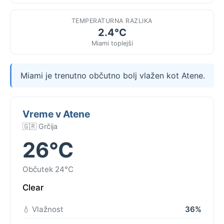
TEMPERATURNA RAZLIKA
2.4°C
Miami toplejši
Miami je trenutno občutno bolj vlažen kot Atene.
Vreme v Atene
🇬🇷 Grčija
26°C
Občutek 24°C
Clear
💧 Vlažnost
36%