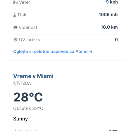
9 kph
🌬️ Veter
1009 mb
🌡️ Tlak
10.0 km
👁️ Videnost
☀️ UV indeks
0
Oglejte si celotno napoved za Atene →
Vreme v Miami
🇺🇸 ZDA
28°C
Občutek 33°C
Sunny