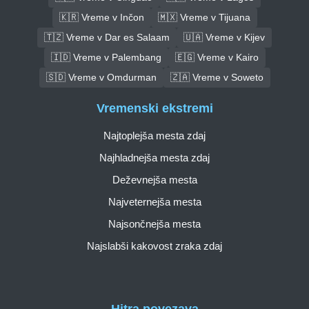
🇰🇷 Vreme v Inčon
🇲🇽 Vreme v Tijuana
🇹🇿 Vreme v Dar es Salaam
🇺🇦 Vreme v Kijev
🇮🇩 Vreme v Palembang
🇪🇬 Vreme v Kairo
🇸🇩 Vreme v Omdurman
🇿🇦 Vreme v Soweto
Vremenski ekstremi
Najtoplejša mesta zdaj
Najhladnejša mesta zdaj
Deževnejša mesta
Najveternejša mesta
Najsončnejša mesta
Najslabši kakovost zraka zdaj
Hitra povezava