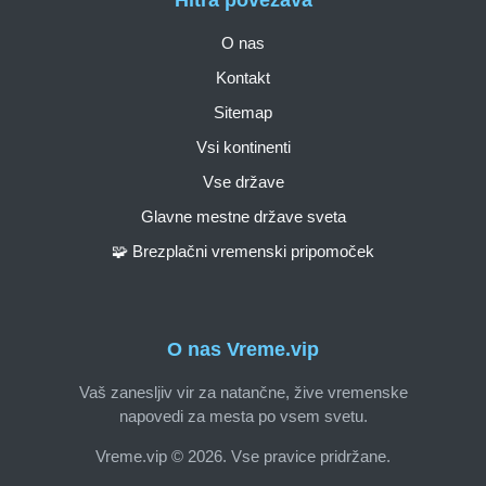
O nas
Kontakt
Sitemap
Vsi kontinenti
Vse države
Glavne mestne države sveta
🧩 Brezplačni vremenski pripomoček
O nas Vreme.vip
Vaš zanesljiv vir za natančne, žive vremenske
napovedi za mesta po vsem svetu.
Vreme.vip © 2026. Vse pravice pridržane.