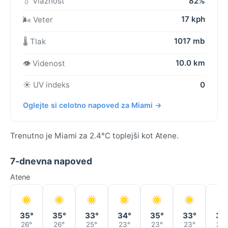
💧 Vlažnost
82%
17 kph
🌬️ Veter
1017 mb
🌡️ Tlak
10.0 km
👁️ Videnost
☀️ UV indeks
0
Oglejte si celotno napoved za Miami →
Trenutno je Miami za 2.4°C toplejši kot Atene.
7-dnevna napoved
Atene
35°
35°
33°
34°
35°
33°
31°
26°
26°
25°
23°
23°
23°
23°