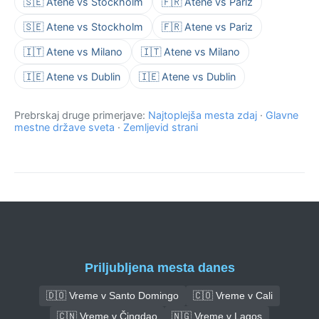
🇸🇪 Atene vs Stockholm
🇫🇷 Atene vs Pariz
🇸🇪 Atene vs Stockholm
🇫🇷 Atene vs Pariz
🇮🇹 Atene vs Milano
🇮🇹 Atene vs Milano
🇮🇪 Atene vs Dublin
🇮🇪 Atene vs Dublin
Prebrskaj druge primerjave:
Najtoplejša mesta zdaj
·
Glavne
mestne države sveta
·
Zemljevid strani
Priljubljena mesta danes
🇩🇴 Vreme v Santo Domingo
🇨🇴 Vreme v Cali
🇨🇳 Vreme v Čingdao
🇳🇬 Vreme v Lagos