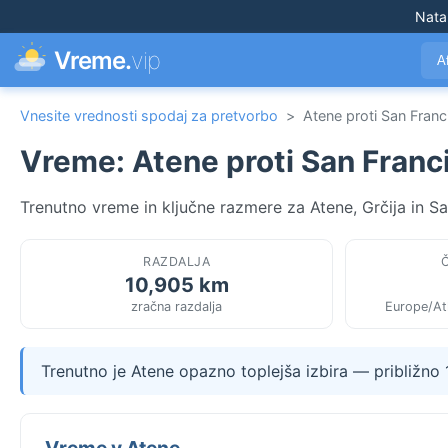
Nata
Vreme.
vip
A
Vnesite vrednosti spodaj za pretvorbo
>
Atene proti San Franc
Vreme: Atene proti San Franc
Trenutno vreme in ključne razmere za Atene, Grčija in S
RAZDALJA
10,905 km
zračna razdalja
Europe/At
Trenutno je Atene opazno toplejša izbira — približno
Vreme v Atene