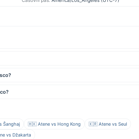
Časovni pas:
America/Los_Angeles (UTC-7)
isco?
sco?
vs Šanghaj
🇭🇰 Atene vs Hong Kong
🇰🇷 Atene vs Seul
ene vs Džakarta