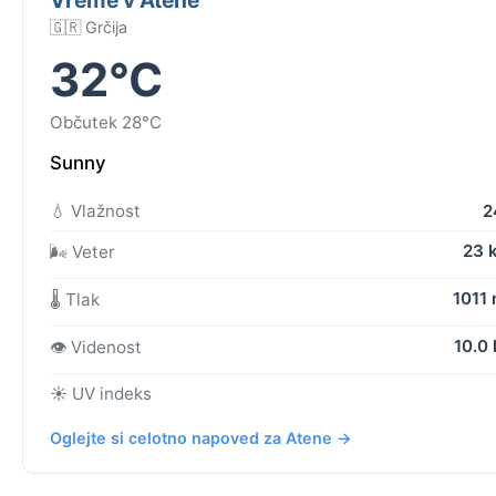
🇬🇷 Grčija
32°C
Občutek 28°C
Sunny
💧 Vlažnost
2
23 
🌬️ Veter
1011
🌡️ Tlak
10.0
👁️ Videnost
☀️ UV indeks
Oglejte si celotno napoved za Atene →