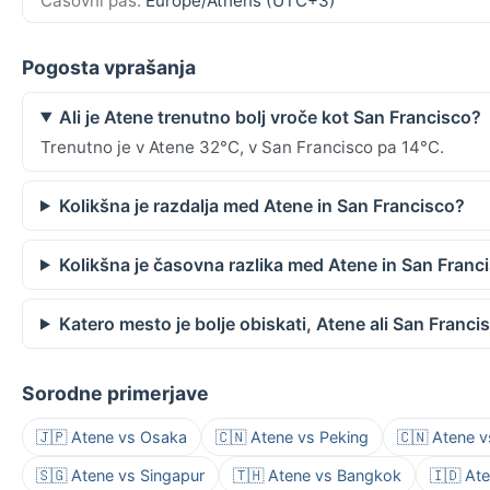
Časovni pas:
Europe/Athens (UTC+3)
Pogosta vprašanja
Ali je Atene trenutno bolj vroče kot San Francisco?
Trenutno je v Atene 32°C, v San Francisco pa 14°C.
Kolikšna je razdalja med Atene in San Francisco?
Kolikšna je časovna razlika med Atene in San Franc
Katero mesto je bolje obiskati, Atene ali San Franci
Sorodne primerjave
🇯🇵 Atene vs Osaka
🇨🇳 Atene vs Peking
🇨🇳 Atene 
🇸🇬 Atene vs Singapur
🇹🇭 Atene vs Bangkok
🇮🇩 At