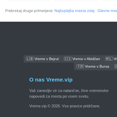
Prebrskaj druge primerjave:
Najtoplejša mesta zdaj
·
Glavne mes
🇱🇧 Vreme v Bejrut
🇨🇮 Vreme v Abidžan
🇲🇱 V
🇹🇷 Vreme v Bursa

O nas Vreme.vip
Vaš zanesljiv vir za natančne, žive vremenske
napovedi za mesta po vsem svetu.
Vreme.vip © 2026. Vse pravice pridržane.