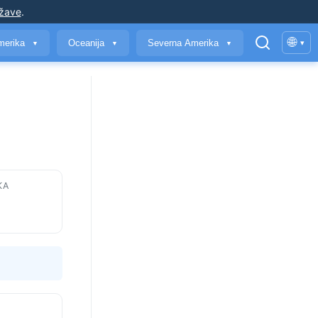
ržave
.
🌐
merika
Oceanija
Severna Amerika
▾
▼
▼
▼
KA