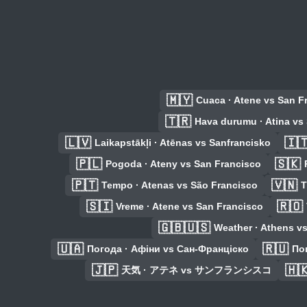
🇲🇾
Cuaca · Atene vs San F
🇹🇷
Hava durumu · Atina vs
🇱🇻
🇮
Laikapstākļi · Atēnas vs Sanfrancisko
🇵🇱
🇸🇰
Pogoda · Ateny vs San Francisco
🇵🇹
🇻🇳
Tempo · Atenas vs São Francisco
T
🇸🇮
🇷🇴
Vreme · Atene vs San Francisco
🇬🇧🇺🇸
Weather · Athens v
🇺🇦
🇷🇺
Погода · Афіни vs Сан-Франціско
По
🇯🇵
🇭
天気 · アテネ vs サンフランシスコ