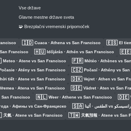
Vse države
Glavne mestne države sveta
🧩 Brezplačni vremenski pripomoček
🇮🇩
🇪🇸
rancisco
Cuaca · Athena vs San Francisco
El ti
🇭🇺
🇪🇪
 San Francisco
Időjárás · Athén vs San Francisco

🇫🇷
Meteo · Atene vs San Francisco
Météo · Athènes vs Sa
🇨🇿
Počasie · Atény vs San Francisco
Počasí · Athény vs San
🇩🇰
hời tiết · Atene vs San Francisco
Vejret · Athen vs San F
🇸🇪
Vremea · Atena vs San Francisco
Vädret · Aten vs San Fr
🇳🇱
🇩🇪
s San Francisco
Weer · Athene vs San Francisco
🇸🇦
года · Афины vs Сан-Франциско
الطقس · أثينا vs 

🇹🇼
天氣 · Atene vs San Francisco
天氣預報 · Atene vs San F