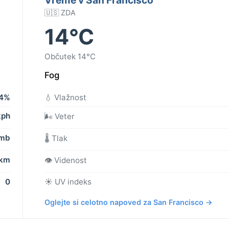
🇺🇸 ZDA
14°C
Občutek 14°C
Fog
4%
💧 Vlažnost
kph
🌬️ Veter
 mb
🌡️ Tlak
 km
👁️ Videnost
0
☀️ UV indeks
Oglejte si celotno napoved za San Francisco →