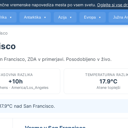
nčne vremenske napovedi
za mesta po vsem svetu
.
Oglejte si vse d
frika
Antarktika
Azija
Evropa
Južna A
▼
▼
▼
▼
isco
isco
an Francisco, ZDA v primerjavi. Posodobljeno v živo.
ČASOVNA RAZLIKA
TEMPERATURNA RAZLI
+10h
17.9°C
hens · America/Los_Angeles
Atene toplejši
 17.9°C nad San Francisco.
Vreme v San Francisco