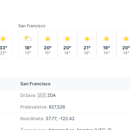
San Francisco
33°
18°
20°
20°
21°
19°
20
22°
13°
15°
14°
14°
14°
14°
San Francisco
Država:
🇺🇸 ZDA
Prebivalstvo:
827,526
Koordinate:
37.77, -122.42