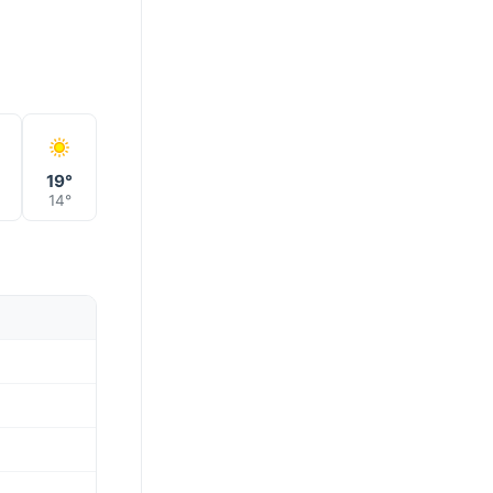
°
19°
14°