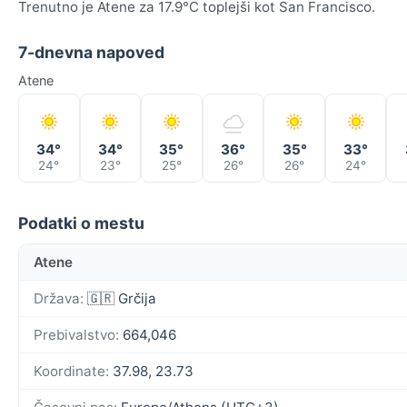
Trenutno je Atene za 17.9°C toplejši kot San Francisco.
7-dnevna napoved
Atene
34°
34°
35°
36°
35°
33°
24°
23°
25°
26°
26°
24°
Podatki o mestu
Atene
Država:
🇬🇷 Grčija
Prebivalstvo:
664,046
Koordinate:
37.98, 23.73