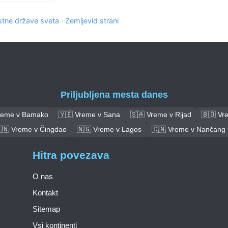
tne države sveta
·
Zemljevid strani
Priljubljena mesta danes
reme v Bamako
🇾🇪 Vreme v Sana
🇸🇦 Vreme v Rijad
🇧🇴 Vre
🇳 Vreme v Čingdao
🇳🇬 Vreme v Lagos
🇨🇳 Vreme v Nančang
Hitra povezava
O nas
Kontakt
Sitemap
Vsi kontinenti