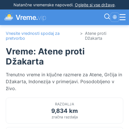
Natančne vremenske napovedi
.
Oglejte si vse države
.
☰
Vreme.
vip
🌐
Vnesite vrednosti spodaj za
>
Atene proti
pretvorbo
Džakarta
Vreme: Atene proti
Džakarta
Trenutno vreme in ključne razmere za Atene, Grčija in
Džakarta, Indonezija v primerjavi. Posodobljeno v
živo.
RAZDALJA
9,834 km
zračna razdalja