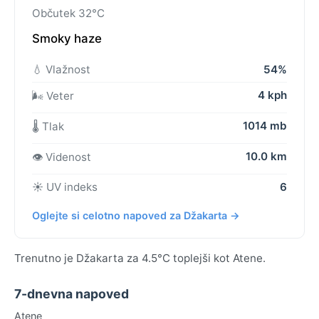
Občutek 32°C
Smoky haze
💧 Vlažnost
54%
4 kph
🌬️ Veter
1014 mb
🌡️ Tlak
10.0 km
👁️ Videnost
☀️ UV indeks
6
Oglejte si celotno napoved za Džakarta →
Trenutno je Džakarta za 4.5°C toplejši kot Atene.
7-dnevna napoved
Atene