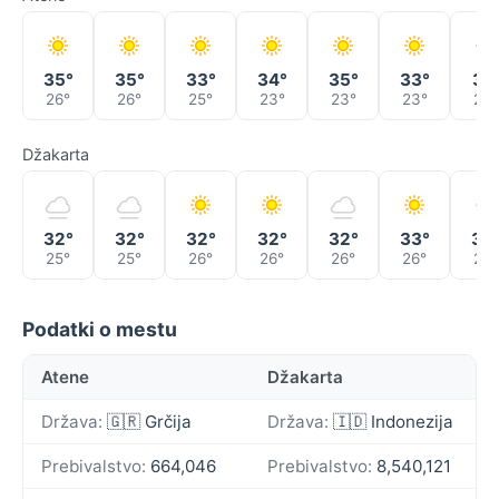
35°
35°
33°
34°
35°
33°
31°
26°
26°
25°
23°
23°
23°
23°
Džakarta
32°
32°
32°
32°
32°
33°
32
25°
25°
26°
26°
26°
26°
26°
Podatki o mestu
Atene
Džakarta
Država:
🇬🇷 Grčija
Država:
🇮🇩 Indonezija
Prebivalstvo:
664,046
Prebivalstvo:
8,540,121