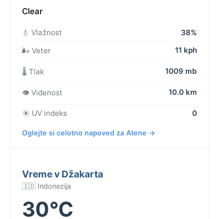
Clear
💧 Vlažnost
38%
11 kph
🌬️ Veter
1009 mb
🌡️ Tlak
10.0 km
👁️ Videnost
☀️ UV indeks
0
Oglejte si celotno napoved za Atene →
Vreme v Džakarta
🇮🇩 Indonezija
30°C