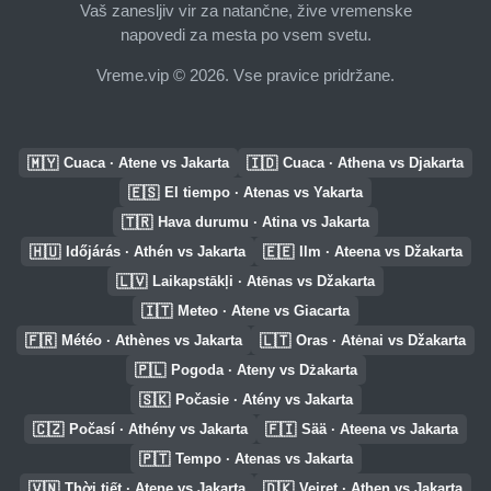
Vaš zanesljiv vir za natančne, žive vremenske
napovedi za mesta po vsem svetu.
Vreme.vip © 2026. Vse pravice pridržane.
🇲🇾
🇮🇩
Cuaca · Atene vs Jakarta
Cuaca · Athena vs Djakarta
🇪🇸
El tiempo · Atenas vs Yakarta
🇹🇷
Hava durumu · Atina vs Jakarta
🇭🇺
🇪🇪
Időjárás · Athén vs Jakarta
Ilm · Ateena vs Džakarta
🇱🇻
Laikapstākļi · Atēnas vs Džakarta
🇮🇹
Meteo · Atene vs Giacarta
🇫🇷
🇱🇹
Météo · Athènes vs Jakarta
Oras · Atėnai vs Džakarta
🇵🇱
Pogoda · Ateny vs Dżakarta
🇸🇰
Počasie · Atény vs Jakarta
🇨🇿
🇫🇮
Počasí · Athény vs Jakarta
Sää · Ateena vs Jakarta
🇵🇹
Tempo · Atenas vs Jakarta
🇻🇳
🇩🇰
Thời tiết · Atene vs Jakarta
Vejret · Athen vs Jakarta