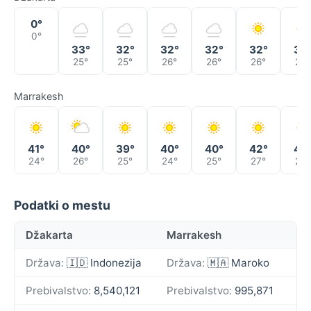
0°
0°
33°
32°
32°
32°
32°
33
25°
25°
26°
26°
26°
26°
Marrakesh
41°
40°
39°
40°
40°
42°
43
24°
26°
25°
24°
25°
27°
27°
Podatki o mestu
Džakarta
Marrakesh
Država:
🇮🇩 Indonezija
Država:
🇲🇦 Maroko
Prebivalstvo:
8,540,121
Prebivalstvo:
995,871