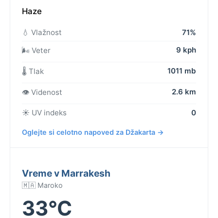
Haze
💧 Vlažnost
71%
9 kph
🌬️ Veter
1011 mb
🌡️ Tlak
2.6 km
👁️ Videnost
☀️ UV indeks
0
Oglejte si celotno napoved za Džakarta →
Vreme v Marrakesh
🇲🇦 Maroko
33°C