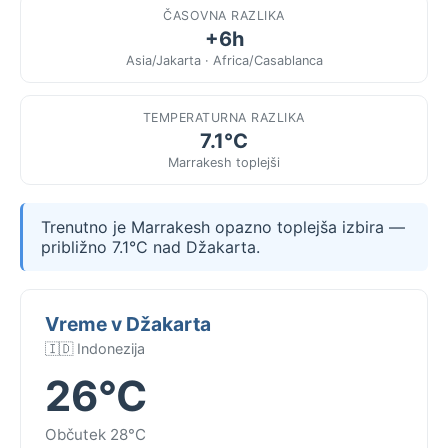
ČASOVNA RAZLIKA
+6h
Asia/Jakarta · Africa/Casablanca
TEMPERATURNA RAZLIKA
7.1°C
Marrakesh toplejši
Trenutno je Marrakesh opazno toplejša izbira —
približno 7.1°C nad Džakarta.
Vreme v Džakarta
🇮🇩 Indonezija
26°C
Občutek 28°C