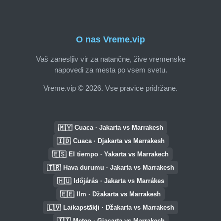
O nas Vreme.vip
Vaš zanesljiv vir za natančne, žive vremenske
napovedi za mesta po vsem svetu.
Vreme.vip © 2026. Vse pravice pridržane.
🇲🇾
Cuaca · Jakarta vs Marrakesh
🇮🇩
Cuaca · Djakarta vs Marrakesh
🇪🇸
El tiempo · Yakarta vs Marrakech
🇹🇷
Hava durumu · Jakarta vs Marrakesh
🇭🇺
Időjárás · Jakarta vs Marrákes
🇪🇪
Ilm · Džakarta vs Marrakesh
🇱🇻
Laikapstākļi · Džakarta vs Marrakesh
🇮🇹
Meteo · Giacarta vs Marrakech