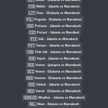
🇫🇷
Météo · Jakarta vs Marrakech
🇱🇹
Oras · Džakarta vs Marrakesh
🇵🇱
Pogoda · Dżakarta vs Marrakesz
🇸🇰
Počasie · Jakarta vs Marrakesh
🇨🇿
Počasí · Jakarta vs Marrákeš
🇫🇮
Sää · Jakarta vs Marrakech
🇵🇹
Tempo · Jakarta vs Marrakech
🇻🇳
Thời tiết · Jakarta vs Marrakesh
🇩🇰
Vejret · Jakarta vs Marrakesh
🇷🇸
Vreme · Џакарта vs Marrakesh
🇸🇮
Vreme · Džakarta vs Marrakesh
🇷🇴
Vremea · Džakarta vs Marrakech
🇸🇪
Vädret · Jakarta vs Marrakech
🇳🇴
Været · Džakarta vs Marrakesh
🇬🇧🇺🇸
Weather · Jakarta vs Marrakech
🇳🇱
Weer · Batavia vs Marrakesh