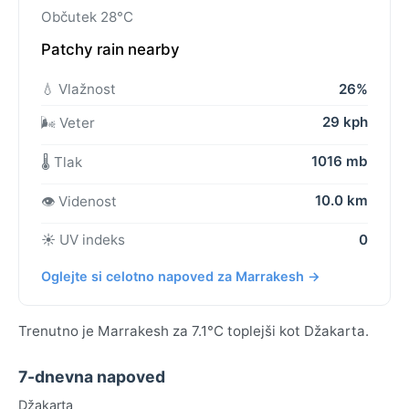
Občutek 28°C
Patchy rain nearby
💧 Vlažnost
26%
29 kph
🌬️ Veter
1016 mb
🌡️ Tlak
10.0 km
👁️ Videnost
☀️ UV indeks
0
Oglejte si celotno napoved za Marrakesh →
Trenutno je Marrakesh za 7.1°C toplejši kot Džakarta.
7-dnevna napoved
Džakarta