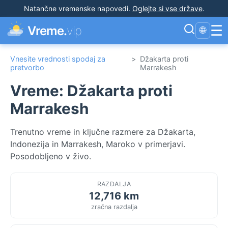
Natančne vremenske napovedi
.
Oglejte si vse države
.
☰
Vreme.
vip
🌐
Vnesite vrednosti spodaj za
>
Džakarta proti
pretvorbo
Marrakesh
Vreme: Džakarta proti
Marrakesh
Trenutno vreme in ključne razmere za Džakarta,
Indonezija in Marrakesh, Maroko v primerjavi.
Posodobljeno v živo.
RAZDALJA
12,716 km
zračna razdalja