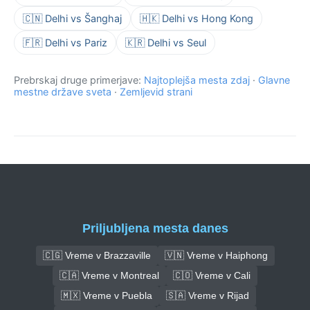
🇨🇳 Delhi vs Šanghaj
🇭🇰 Delhi vs Hong Kong
🇫🇷 Delhi vs Pariz
🇰🇷 Delhi vs Seul
Prebrskaj druge primerjave:
Najtoplejša mesta zdaj
·
Glavne
mestne države sveta
·
Zemljevid strani
Priljubljena mesta danes
🇨🇬 Vreme v Brazzaville
🇻🇳 Vreme v Haiphong
🇨🇦 Vreme v Montreal
🇨🇴 Vreme v Cali
🇲🇽 Vreme v Puebla
🇸🇦 Vreme v Rijad