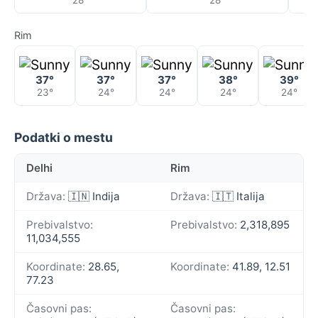
28°
28°
Rim
37°
37°
37°
38°
39°
23°
24°
24°
24°
24°
Podatki o mestu
Delhi
Rim
Država:
🇮🇳 Indija
Država:
🇮🇹 Italija
Prebivalstvo:
Prebivalstvo:
2,318,895
11,034,555
Koordinate:
28.65,
Koordinate:
41.89, 12.51
77.23
Časovni pas:
Časovni pas: