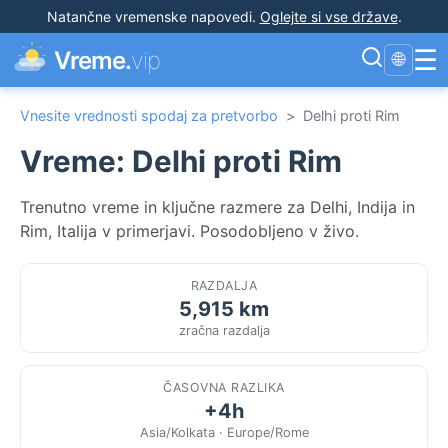
Natančne vremenske napovedi
.
Oglejte si vse države
.
☰
Vreme.
vip
🌐
Vnesite vrednosti spodaj za pretvorbo
>
Delhi proti Rim
Vreme: Delhi proti Rim
Trenutno vreme in ključne razmere za Delhi, Indija in
Rim, Italija v primerjavi. Posodobljeno v živo.
RAZDALJA
5,915 km
zračna razdalja
ČASOVNA RAZLIKA
+4h
Asia/Kolkata · Europe/Rome