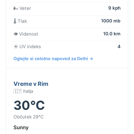
9 kph
🌬️ Veter
1000 mb
🌡️ Tlak
10.0 km
👁️ Videnost
☀️ UV indeks
4
Oglejte si celotno napoved za Delhi →
Vreme v Rim
🇮🇹 Italija
30°C
Občutek 29°C
Sunny