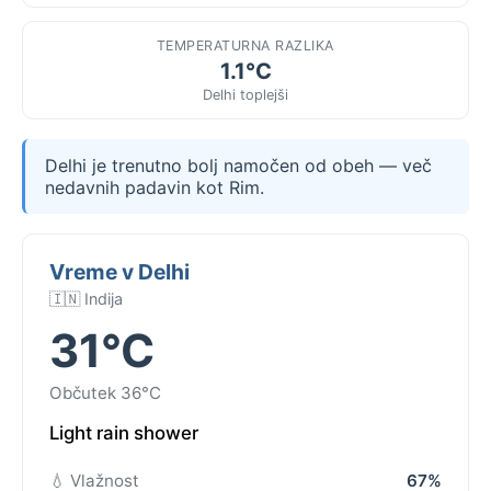
TEMPERATURNA RAZLIKA
1.1°C
Delhi toplejši
Delhi je trenutno bolj namočen od obeh — več
nedavnih padavin kot Rim.
Vreme v Delhi
🇮🇳 Indija
31°C
Občutek 36°C
Light rain shower
💧 Vlažnost
67%