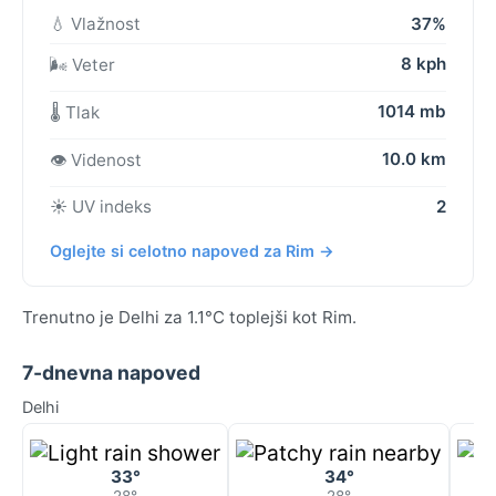
💧 Vlažnost
37%
8 kph
🌬️ Veter
1014 mb
🌡️ Tlak
10.0 km
👁️ Videnost
☀️ UV indeks
2
Oglejte si celotno napoved za Rim →
Trenutno je Delhi za 1.1°C toplejši kot Rim.
7-dnevna napoved
Delhi
33°
34°