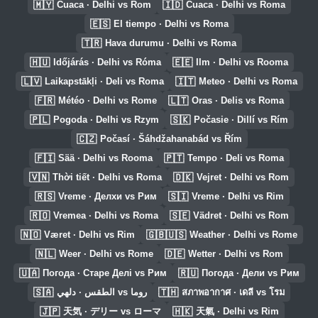
🇲🇾
🇮🇩
Cuaca · Delhi vs Rom
Cuaca · Delhi vs Roma
🇪🇸
El tiempo · Delhi vs Roma
🇹🇷
Hava durumu · Delhi vs Roma
🇭🇺
🇪🇪
Időjárás · Delhi vs Róma
Ilm · Delhi vs Rooma
🇱🇻
🇮🇹
Laikapstākļi · Deli vs Roma
Meteo · Delhi vs Roma
🇫🇷
🇱🇹
Météo · Delhi vs Rome
Oras · Delis vs Roma
🇵🇱
🇸🇰
Pogoda · Delhi vs Rzym
Počasie · Dillí vs Rím
🇨🇿
Počasí · Šáhdžahanabád vs Řím
🇫🇮
🇵🇹
Sää · Delhi vs Rooma
Tempo · Deli vs Roma
🇻🇳
🇩🇰
Thời tiết · Delhi vs Roma
Vejret · Delhi vs Rom
🇷🇸
🇸🇮
Vreme · Делхи vs Рим
Vreme · Delhi vs Rim
🇷🇴
🇸🇪
Vremea · Delhi vs Roma
Vädret · Delhi vs Rom
🇳🇴
🇬🇧🇺🇸
Været · Delhi vs Rim
Weather · Delhi vs Rome
🇳🇱
🇩🇪
Weer · Delhi vs Rome
Wetter · Delhi vs Rom
🇺🇦
🇷🇺
Погода · Старе Делі vs Рим
Погода · Дели vs Рим
🇸🇦
🇹🇭
الطقس · دلهي vs روما
สภาพอากาศ · เดลี vs โรม
🇯🇵
🇭🇰
天気 · デリー vs ローマ
天氣 · Delhi vs Rim