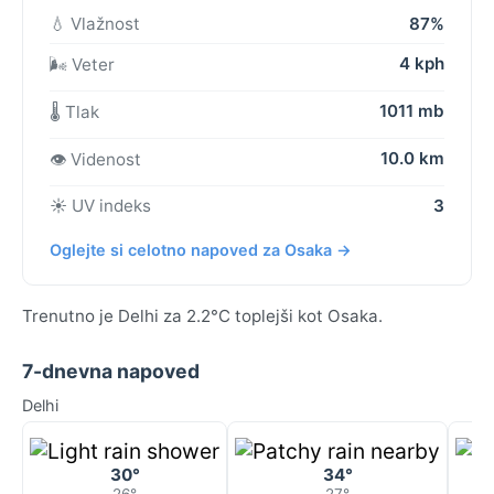
💧 Vlažnost
87%
4 kph
🌬️ Veter
1011 mb
🌡️ Tlak
10.0 km
👁️ Videnost
☀️ UV indeks
3
Oglejte si celotno napoved za Osaka →
Trenutno je Delhi za 2.2°C toplejši kot Osaka.
7-dnevna napoved
Delhi
30°
34°