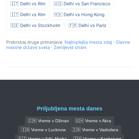
🇮🇹 Delhi vs Rim
🇺🇸 Delhi vs San Francisco
🇮🇹 Delhi vs Rim
🇭🇰 Delhi vs Hong Kong
🇸🇪 Delhi vs Stockholm
🇫🇷 Delhi vs Pariz
Prebrskaj druge primerjave:
Najtoplejša mesta zdaj
·
Glavne
mestne države sveta
·
Zemljevid strani
Priljubljena mesta danes
🇨🇳 Vreme v Džinan
🇬🇭 Vreme v Akra
🇮🇳 Vreme v Lucknow
🇮🇳 Vreme v Vadodara
🇪🇹 Vreme v Adis Abeba
🇹🇼 Vreme v Kaohsiung