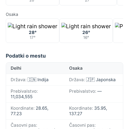
26°
27°
Osaka
28°
26°
17°
16°
Podatki o mestu
Delhi
Osaka
Država:
🇮🇳 Indija
Država:
🇯🇵 Japonska
Prebivalstvo:
Prebivalstvo:
—
11,034,555
Koordinate:
28.65,
Koordinate:
35.95,
77.23
137.27
Časovni pas:
Časovni pas: