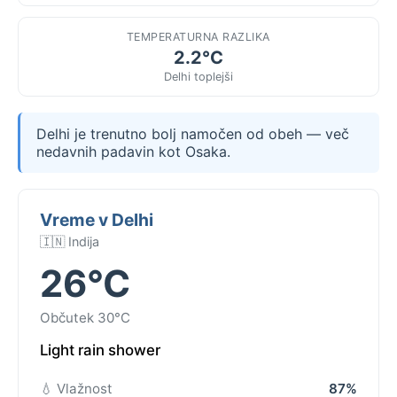
TEMPERATURNA RAZLIKA
2.2°C
Delhi toplejši
Delhi je trenutno bolj namočen od obeh — več
nedavnih padavin kot Osaka.
Vreme v Delhi
🇮🇳 Indija
26°C
Občutek 30°C
Light rain shower
💧 Vlažnost
87%