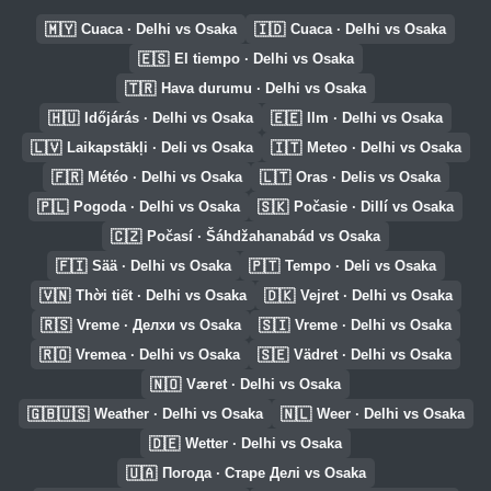
🇲🇾
🇮🇩
Cuaca · Delhi vs Osaka
Cuaca · Delhi vs Osaka
🇪🇸
El tiempo · Delhi vs Osaka
🇹🇷
Hava durumu · Delhi vs Osaka
🇭🇺
🇪🇪
Időjárás · Delhi vs Osaka
Ilm · Delhi vs Osaka
🇱🇻
🇮🇹
Laikapstākļi · Deli vs Osaka
Meteo · Delhi vs Osaka
🇫🇷
🇱🇹
Météo · Delhi vs Osaka
Oras · Delis vs Osaka
🇵🇱
🇸🇰
Pogoda · Delhi vs Osaka
Počasie · Dillí vs Osaka
🇨🇿
Počasí · Šáhdžahanabád vs Osaka
🇫🇮
🇵🇹
Sää · Delhi vs Osaka
Tempo · Deli vs Osaka
🇻🇳
🇩🇰
Thời tiết · Delhi vs Osaka
Vejret · Delhi vs Osaka
🇷🇸
🇸🇮
Vreme · Делхи vs Osaka
Vreme · Delhi vs Osaka
🇷🇴
🇸🇪
Vremea · Delhi vs Osaka
Vädret · Delhi vs Osaka
🇳🇴
Været · Delhi vs Osaka
🇬🇧🇺🇸
🇳🇱
Weather · Delhi vs Osaka
Weer · Delhi vs Osaka
🇩🇪
Wetter · Delhi vs Osaka
🇺🇦
Погода · Старе Делі vs Osaka