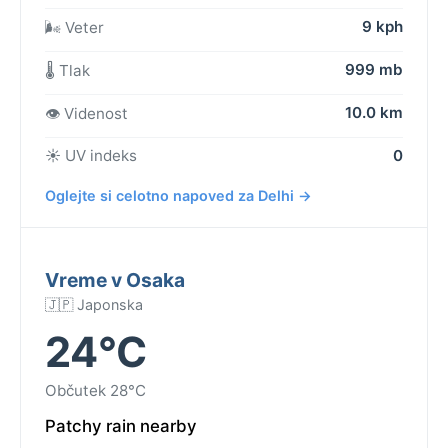
9 kph
🌬️ Veter
999 mb
🌡️ Tlak
10.0 km
👁️ Videnost
☀️ UV indeks
0
Oglejte si celotno napoved za Delhi →
Vreme v Osaka
🇯🇵 Japonska
24°C
Občutek 28°C
Patchy rain nearby