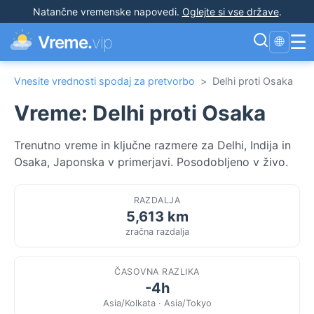
Natančne vremenske napovedi
.
Oglejte si vse države
.
☰
Vreme.
vip
🌐
Vnesite vrednosti spodaj za pretvorbo
>
Delhi proti Osaka
Vreme: Delhi proti Osaka
Trenutno vreme in ključne razmere za Delhi, Indija in
Osaka, Japonska v primerjavi. Posodobljeno v živo.
RAZDALJA
5,613 km
zračna razdalja
ČASOVNA RAZLIKA
-4h
Asia/Kolkata · Asia/Tokyo